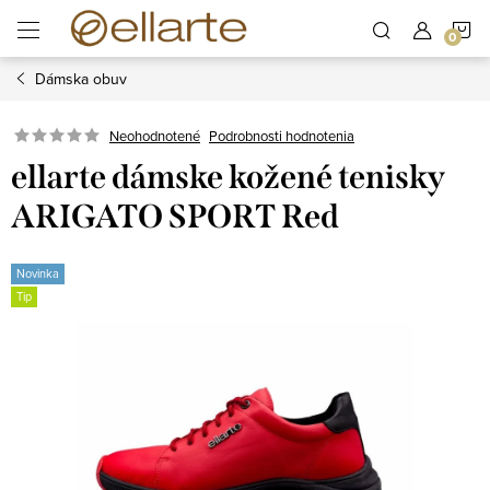
Prejsť
N
na
obsah
Dámska obuv
K
Podrobnosti hodnotenia
Neohodnotené
ellarte dámske kožené tenisky
ARIGATO SPORT Red
Novinka
Tip