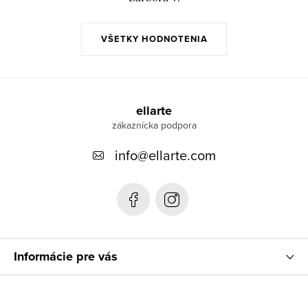
VŠETKY HODNOTENIA
Z
á
ellarte
p
info
@
ellarte.com
ä
t
i
e
Informácie pre vás