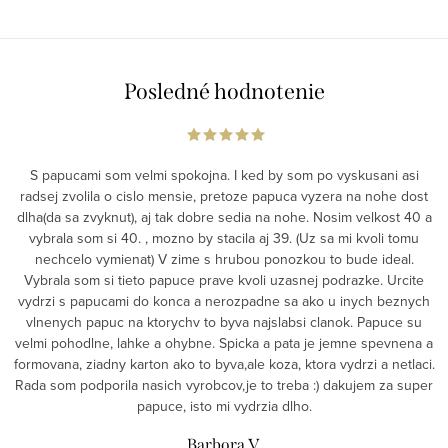
Posledné hodnotenie
S papucami som velmi spokojna. I ked by som po vyskusani asi
radsej zvolila o cislo mensie, pretoze papuca vyzera na nohe dost
dlha(da sa zvyknut), aj tak dobre sedia na nohe. Nosim velkost 40 a
vybrala som si 40. , mozno by stacila aj 39. (Uz sa mi kvoli tomu
nechcelo vymienat) V zime s hrubou ponozkou to bude ideal.
Vybrala som si tieto papuce prave kvoli uzasnej podrazke. Urcite
vydrzi s papucami do konca a nerozpadne sa ako u inych beznych
vlnenych papuc na ktorychv to byva najslabsi clanok. Papuce su
velmi pohodlne, lahke a ohybne. Spicka a pata je jemne spevnena a
formovana, ziadny karton ako to byva,ale koza, ktora vydrzi a netlaci.
Rada som podporila nasich vyrobcov,je to treba :) dakujem za super
papuce, isto mi vydrzia dlho.
Barbora V.