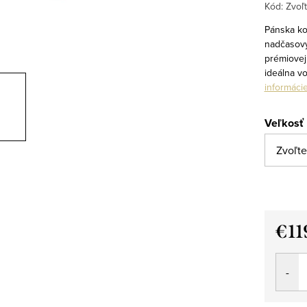
Kód:
Zvoľt
Pánska ko
nadčasový
prémiovej
ideálna vo
informáci
Veľkosť
€11
Jedno
cena: