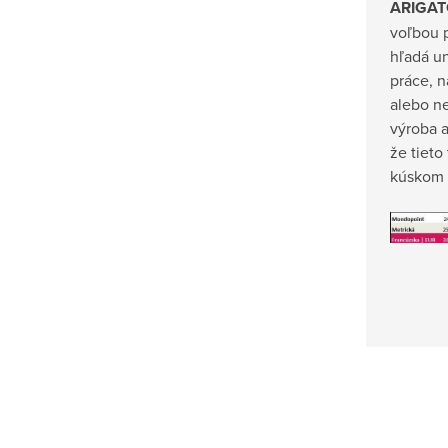
ARIGAT
voľbou 
hľadá u
práce, 
alebo ne
výroba a
že tiet
kúskom v