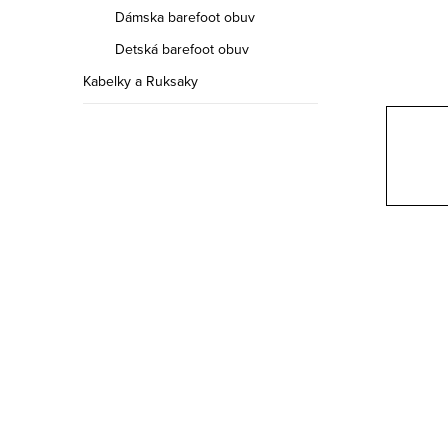
a
Dámska barefoot obuv
n
Detská barefoot obuv
e
Kabelky a Ruksaky
l