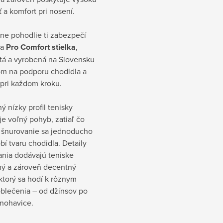
 a komfort pri nosení.
ne pohodlie ti zabezpečí
na
Pro Comfort stielka
,
tá a vyrobená na Slovensku
om na podporu chodidla a
 pri každom kroku.
ý nízky profil tenisky
e voľný pohyb, zatiaľ čo
é šnurovanie sa jednoducho
bí tvaru chodidla. Detaily
ania dodávajú teniske
ný a zároveň decentný
ktorý sa hodí k rôznym
oblečenia – od džínsov po
 nohavice.