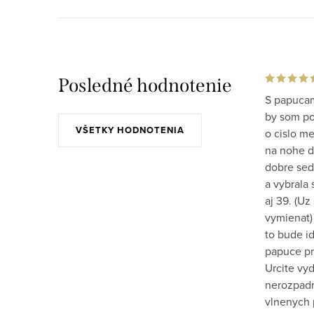
Posledné hodnotenie
S papucam
by som po 
VŠETKY HODNOTENIA
o cislo m
na nohe do
dobre sed
a vybrala 
aj 39. (Uz
vymienat)
to bude id
papuce pr
Urcite vy
nerozpadn
vlnenych 