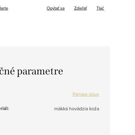
larte
Opýtať sa
Zdieľať
Tlač
čné parametre
Pánska obuv
riál
:
mäkká hovädzia koža