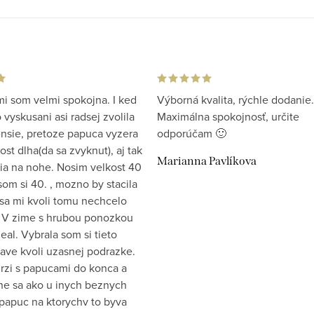
i som velmi spokojna. I ked
Výborná kvalita, rýchle dodanie.
vyskusani asi radsej zvolila
Maximálna spokojnosť, určite
ensie, pretoze papuca vyzera
odporúčam 🙂
st dlha(da sa zvyknut), aj tak
Marianna Pavlíkova
ia na nohe. Nosim velkost 40
som si 40. , mozno by stacila
 sa mi kvoli tomu nechcelo
 V zime s hrubou ponozkou
eal. Vybrala som si tieto
ave kvoli uzasnej podrazke.
drzi s papucami do konca a
e sa ako u inych beznych
papuc na ktorychv to byva