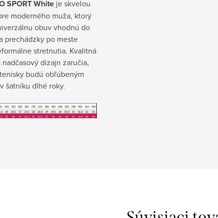
O SPORT White
je skvelou
pre moderného muža, ktorý
niverzálnu obuv vhodnú do
na prechádzky po meste
formálne stretnutia. Kvalitná
 nadčasový dizajn zaručia,
o tenisky budú obľúbeným
 šatníku dlhé roky.
Súvisiaci tov