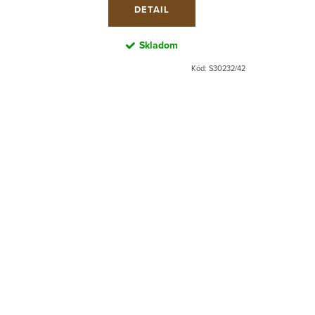
DETAIL
Skladom
Kód:
S30232/42