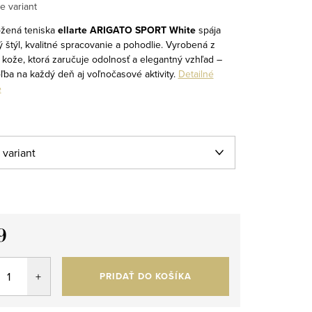
e variant
žená teniska
ellarte ARIGATO SPORT White
spája
 štýl, kvalitné spracovanie a pohodlie. Vyrobená z
 kože, ktorá zaručuje odolnosť a elegantný vzhľad –
ľba na každý deň aj voľnočasové aktivity.
Detailné
e
9
tková
PRIDAŤ DO KOŠÍKA