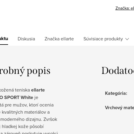
Značka:
el
uktu
Diskusia
Značka
ellarte
Súvisiace produkty
robný popis
Dodato
kožená teniska
ellarte
Kategória
:
O SPORT White
je
á pre mužov, ktorí ocenia
Vrchový mate
 kvalitných materiálov a
, moderného dizajnu. Zvršok
j hladkej kože pôsobí
 a zároveň poskytuje vysokú