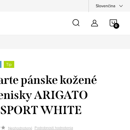
Slovenčina
NÁKU
KOŠÍ
Tip
larte pánske kožené
tenisky ARIGATO
SPORT WHITE
Podrobnosti hodnotenia
Neohodnotené