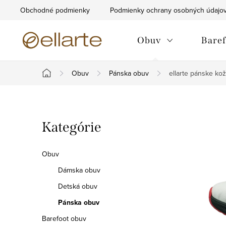
Prejsť
Obchodné podmienky
Podmienky ochrany osobných údajo
na
obsah
Obuv
Baref
Obuv
Pánska obuv
ellarte pánske k
Domov
B
Preskočiť
Kategórie
o
kategórie
č
Obuv
n
Dámska obuv
Detská obuv
ý
Pánska obuv
p
Barefoot obuv