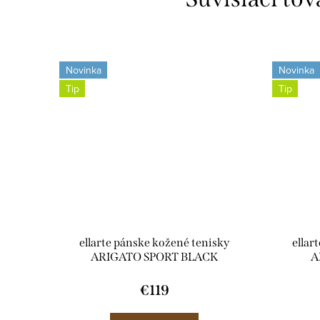
Novinka
Novinka
Tip
Tip
ellarte pánske kožené tenisky
ellar
ARIGATO SPORT BLACK
A
€119