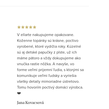
V ellarte nakupujeme opakovane.
Koženne topánky sú krásne, poctivo
vyrobené, ktoré vydržia roky. Kúzelné
sú aj detské papučky z plste, už ich
máme pätoro a vždy dokupujeme ako
vnučka rastie nôžka. A navyše, vo
forme veľmi prijemní ľudia, s ktorými sa
komunikuje veľmi ľudsky a vyriešia
všetky detaily mimoriadne ústretovo.
Tomu hovorím poctivý domáci výrobca.
❤️
Jana Kovacsová