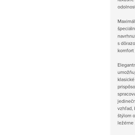
odolnosť
Maximál
špeciál
navrhnu
s dôraz
komfort
Elegantn
umožňuj
klasick
prispôso
spracov
jedineč
vzhľad, 
štýlom 
ležérne