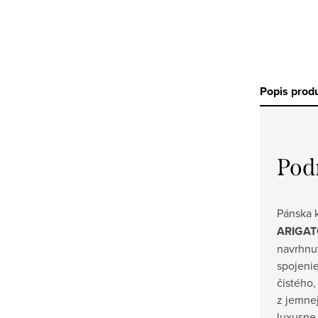
Popis prod
Pod
Pánska 
ARIGAT
navrhnut
spojenie
čistého
z jemne
luxusne