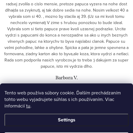
radsej zvolila o cislo mensie, pretoze papuca vyzera na nohe dost
dlha(da sa zvyknut), aj tak dobre sedia na nohe. Nosim velkost 40 a
vybrala som si 40. , mozno by stacila aj 39. (Uz sa mi kvoli tomu
nechcelo vymienat) V zime s hrubou ponozkou to bude ideal.
Vybrala som si tieto papuce prave kvoli uzasnej podrazke. Urcite
vydrzi s papucami do konca a nerozpadne sa ako u inych beznych
vlnenych papuc na ktorychv to byva najslabsi clanok. Papuce su
velmi pohodlne, lahke a ohybne. Spicka a pata je jemne spevnena a
formovana, ziadny karton ako to byva,ale koza, ktora vydrzi a netlaci.
Rada som podporila nasich vyrobcov,je to treba :) dakujem za super
papuce, isto mi vydrzia dlho.
Barbora V.
Tento web používa súbory cookie. Ďalším prechádzaním
ALL RATINGS
tohto webu vyjadrujete súhlas s ich používaním. Viac
informácií
tu
.
F
Settings
o
ellarte