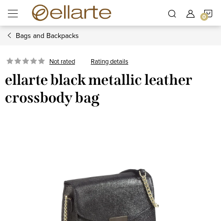
Skip
S
to
content
Bags and Backpacks
C
Rating details
Not rated
ellarte black metallic leather
crossbody bag