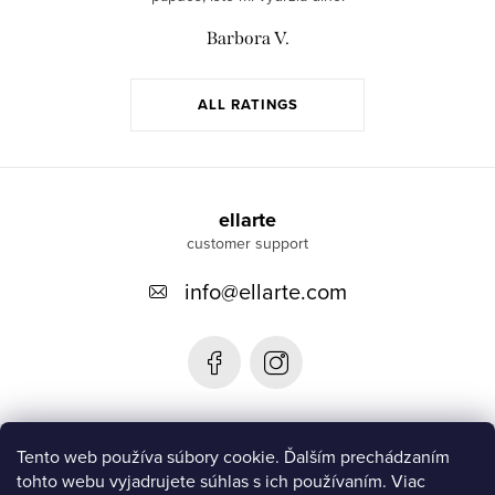
Barbora V.
ALL RATINGS
F
o
ellarte
o
info
@
ellarte.com
t
e
r
Informácie pre vás
Tento web používa súbory cookie. Ďalším prechádzaním
tohto webu vyjadrujete súhlas s ich používaním. Viac