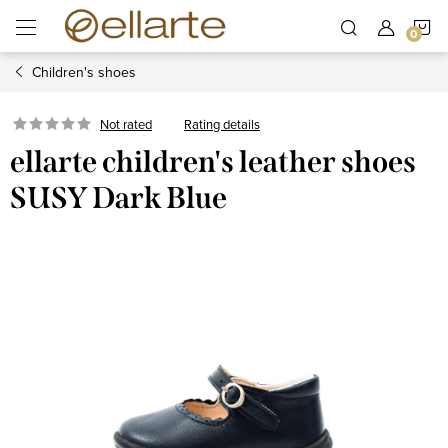
Skip
S
to
content
Children's shoes
C
Rating details
Not rated
ellarte children's leather shoes
SUSY Dark Blue