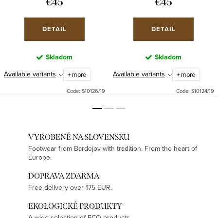
€45
€45
DETAIL
DETAIL
Skladom
Skladom
Available variants
Available variants
+ more
+ more
Code:
S10126/19
Code:
S10124/19
VYROBENÉ NA SLOVENSKU
Footwear from Bardejov with tradition. From the heart of
Europe.
DOPRAVA ZDARMA
Free delivery over 175 EUR.
EKOLOGICKÉ PRODUKTY
A wide selection of ECO products.