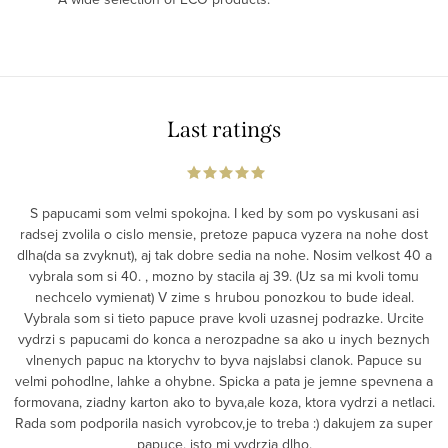
Last ratings
S papucami som velmi spokojna. I ked by som po vyskusani asi
radsej zvolila o cislo mensie, pretoze papuca vyzera na nohe dost
dlha(da sa zvyknut), aj tak dobre sedia na nohe. Nosim velkost 40 a
vybrala som si 40. , mozno by stacila aj 39. (Uz sa mi kvoli tomu
nechcelo vymienat) V zime s hrubou ponozkou to bude ideal.
Vybrala som si tieto papuce prave kvoli uzasnej podrazke. Urcite
vydrzi s papucami do konca a nerozpadne sa ako u inych beznych
vlnenych papuc na ktorychv to byva najslabsi clanok. Papuce su
velmi pohodlne, lahke a ohybne. Spicka a pata je jemne spevnena a
formovana, ziadny karton ako to byva,ale koza, ktora vydrzi a netlaci.
Rada som podporila nasich vyrobcov,je to treba :) dakujem za super
papuce, isto mi vydrzia dlho.