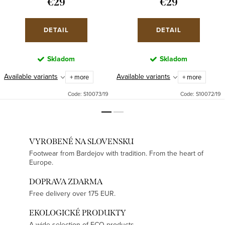
€29
€29
DETAIL
DETAIL
Skladom
Skladom
Available variants
Available variants
+ more
+ more
Code:
S10073/19
Code:
S10072/19
VYROBENÉ NA SLOVENSKU
Footwear from Bardejov with tradition. From the heart of
Europe.
DOPRAVA ZDARMA
Free delivery over 175 EUR.
EKOLOGICKÉ PRODUKTY
A wide selection of ECO products.