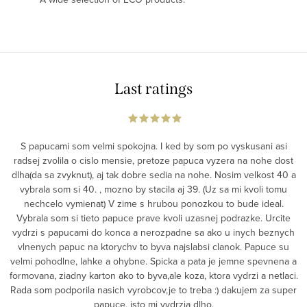
Last ratings
S papucami som velmi spokojna. I ked by som po vyskusani asi
radsej zvolila o cislo mensie, pretoze papuca vyzera na nohe dost
dlha(da sa zvyknut), aj tak dobre sedia na nohe. Nosim velkost 40 a
vybrala som si 40. , mozno by stacila aj 39. (Uz sa mi kvoli tomu
nechcelo vymienat) V zime s hrubou ponozkou to bude ideal.
Vybrala som si tieto papuce prave kvoli uzasnej podrazke. Urcite
vydrzi s papucami do konca a nerozpadne sa ako u inych beznych
vlnenych papuc na ktorychv to byva najslabsi clanok. Papuce su
velmi pohodlne, lahke a ohybne. Spicka a pata je jemne spevnena a
formovana, ziadny karton ako to byva,ale koza, ktora vydrzi a netlaci.
Rada som podporila nasich vyrobcov,je to treba :) dakujem za super
papuce, isto mi vydrzia dlho.