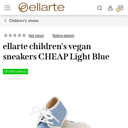
Skip
S
to
content
Children's shoes
C
Rating details
Not rated
ellarte children's vegan
sneakers CHEAP Light Blue
VEGAN kolekcia