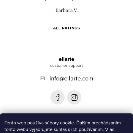
Barbora V.
ALL RATINGS
F
o
ellarte
o
info
@
ellarte.com
t
e
r
Informácie pre vás
Tento web používa súbory cookie. Ďalším prechádzaním
tohto webu vyjadrujete súhlas s ich používaním. Viac