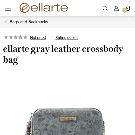
Skip
S
to
content
Bags and Backpacks
C
Rating details
Not rated
ellarte gray leather crossbody
bag