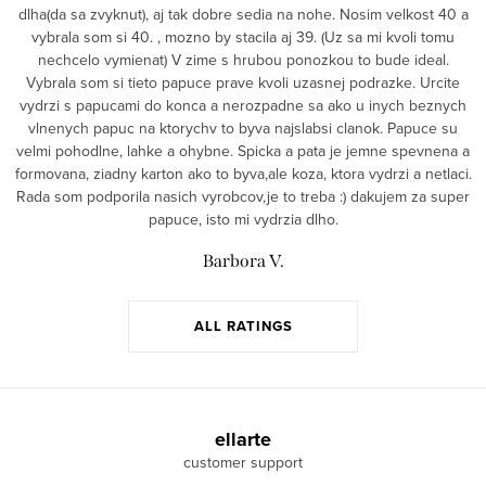
dlha(da sa zvyknut), aj tak dobre sedia na nohe. Nosim velkost 40 a
vybrala som si 40. , mozno by stacila aj 39. (Uz sa mi kvoli tomu
nechcelo vymienat) V zime s hrubou ponozkou to bude ideal.
Vybrala som si tieto papuce prave kvoli uzasnej podrazke. Urcite
vydrzi s papucami do konca a nerozpadne sa ako u inych beznych
vlnenych papuc na ktorychv to byva najslabsi clanok. Papuce su
velmi pohodlne, lahke a ohybne. Spicka a pata je jemne spevnena a
formovana, ziadny karton ako to byva,ale koza, ktora vydrzi a netlaci.
Rada som podporila nasich vyrobcov,je to treba :) dakujem za super
papuce, isto mi vydrzia dlho.
Barbora V.
ALL RATINGS
F
o
ellarte
o