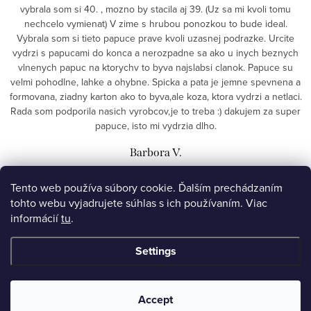
vybrala som si 40. , mozno by stacila aj 39. (Uz sa mi kvoli tomu
nechcelo vymienat) V zime s hrubou ponozkou to bude ideal.
Vybrala som si tieto papuce prave kvoli uzasnej podrazke. Urcite
vydrzi s papucami do konca a nerozpadne sa ako u inych beznych
vlnenych papuc na ktorychv to byva najslabsi clanok. Papuce su
velmi pohodlne, lahke a ohybne. Spicka a pata je jemne spevnena a
formovana, ziadny karton ako to byva,ale koza, ktora vydrzi a netlaci.
Rada som podporila nasich vyrobcov,je to treba :) dakujem za super
papuce, isto mi vydrzia dlho.
Barbora V.
Tento web používa súbory cookie. Ďalším prechádzaním
ALL RATINGS
tohto webu vyjadrujete súhlas s ich používaním. Viac
informácií
tu
.
F
Settings
o
ellarte
o
Accept