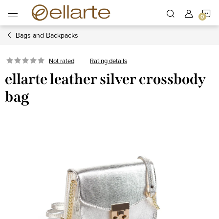
Skip
S
to
content
Bags and Backpacks
C
Rating details
Not rated
ellarte leather silver crossbody
bag