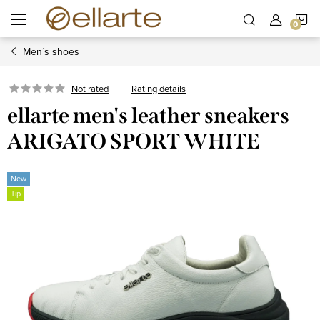
Skip
S
to
content
Men´s shoes
C
Rating details
Not rated
ellarte men's leather sneakers
ARIGATO SPORT WHITE
New
Tip