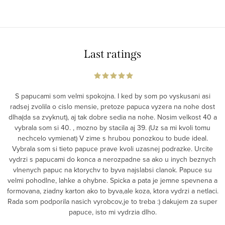
Last ratings
S papucami som velmi spokojna. I ked by som po vyskusani asi
radsej zvolila o cislo mensie, pretoze papuca vyzera na nohe dost
dlha(da sa zvyknut), aj tak dobre sedia na nohe. Nosim velkost 40 a
vybrala som si 40. , mozno by stacila aj 39. (Uz sa mi kvoli tomu
nechcelo vymienat) V zime s hrubou ponozkou to bude ideal.
Vybrala som si tieto papuce prave kvoli uzasnej podrazke. Urcite
vydrzi s papucami do konca a nerozpadne sa ako u inych beznych
vlnenych papuc na ktorychv to byva najslabsi clanok. Papuce su
velmi pohodlne, lahke a ohybne. Spicka a pata je jemne spevnena a
formovana, ziadny karton ako to byva,ale koza, ktora vydrzi a netlaci.
Rada som podporila nasich vyrobcov,je to treba :) dakujem za super
papuce, isto mi vydrzia dlho.