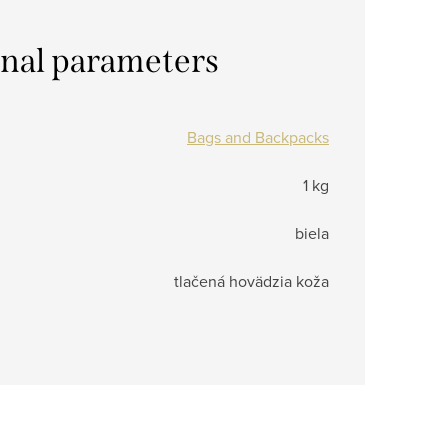
onal parameters
Bags and Backpacks
1 kg
biela
tlačená hovädzia koža