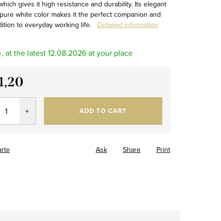
hich gives it high resistance and durability. Its elegant
 pure white color makes it the perfect companion and
dition to everyday working life.
Detailed information
m
12.08.2026
1,20
re
ADD TO CART
arte
Ask
Share
Print