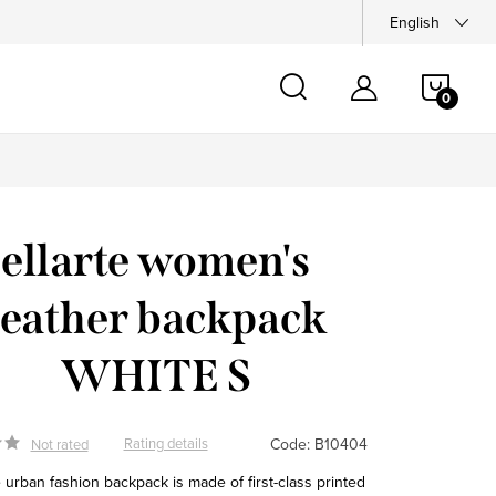
English
SHOP
CAR
ellarte women's
leather backpack
WHITE S
Code:
B10404
Rating details
Not rated
 urban fashion backpack is made of first-class printed