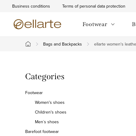
Skip
Business conditions
Terms of personal data protection
to
content
Footwear
B
Bags and Backpacks
ellarte women's leat
Home
S
Skip
Categories
i
categories
d
Footwear
e
Women's shoes
Children's shoes
b
Men´s shoes
a
Barefoot footwear