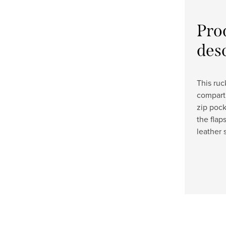
Pro
des
This ru
compart
zip pock
the flap
leather 