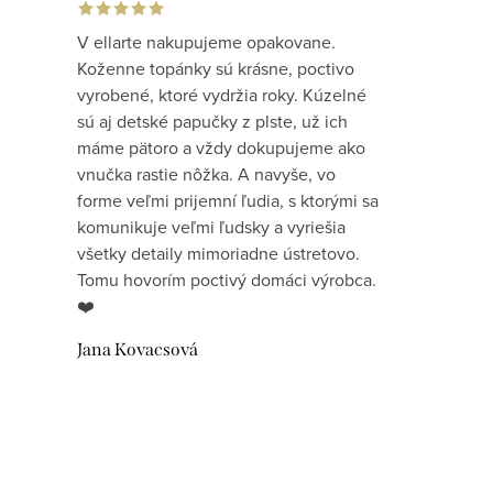
V ellarte nakupujeme opakovane.
Koženne topánky sú krásne, poctivo
vyrobené, ktoré vydržia roky. Kúzelné
sú aj detské papučky z plste, už ich
máme pätoro a vždy dokupujeme ako
vnučka rastie nôžka. A navyše, vo
forme veľmi prijemní ľudia, s ktorými sa
komunikuje veľmi ľudsky a vyriešia
všetky detaily mimoriadne ústretovo.
Tomu hovorím poctivý domáci výrobca.
❤️
Jana Kovacsová