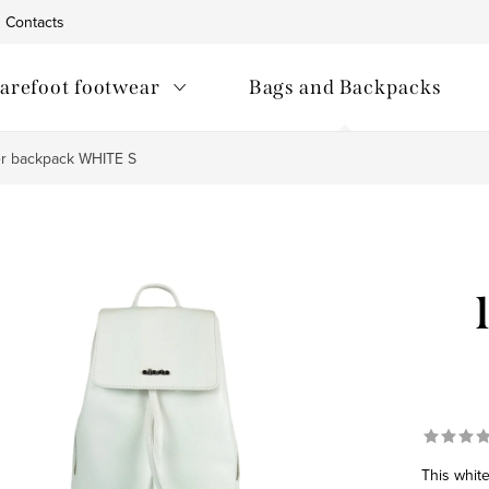
Contacts
arefoot footwear
Bags and Backpacks
her backpack WHITE S
This white