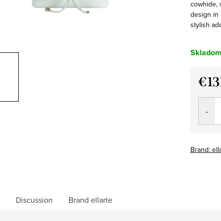
cowhide, w
design in
stylish ad
Sklado
€13
Measu
price:
Brand:
ell
Discussion
Brand
ellarte