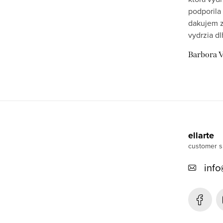
podporila 
dakujem z
vydrzia dl
Barbora V
F
o
ellarte
o
t
info
e
r