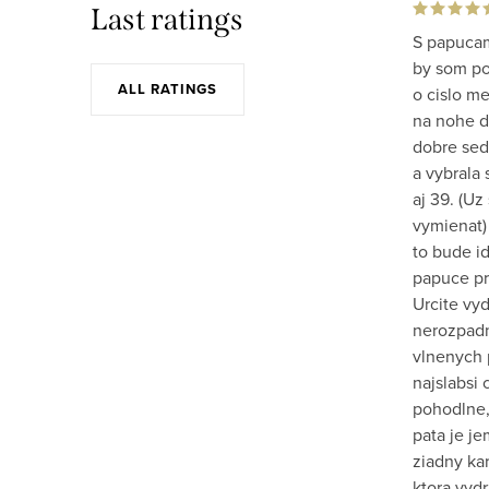
Last ratings
S papucam
by som po 
ALL RATINGS
o cislo m
na nohe do
dobre sed
a vybrala 
aj 39. (Uz
vymienat)
to bude id
papuce pr
Urcite vy
nerozpadn
vlnenych 
najslabsi 
pohodlne,
pata je j
ziadny kar
ktora vydr