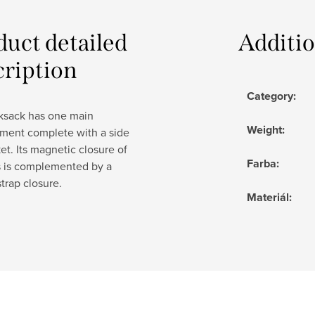
duct detailed
Additi
cription
Category
:
cksack has one main
Weight
:
ment complete with a side
et. Its magnetic closure of
Farba
:
s is complemented by a
strap closure.
Materiál
: