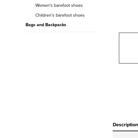
r
Women's barefoot shoes
Children's barefoot shoes
Bags and Backpacks
Description