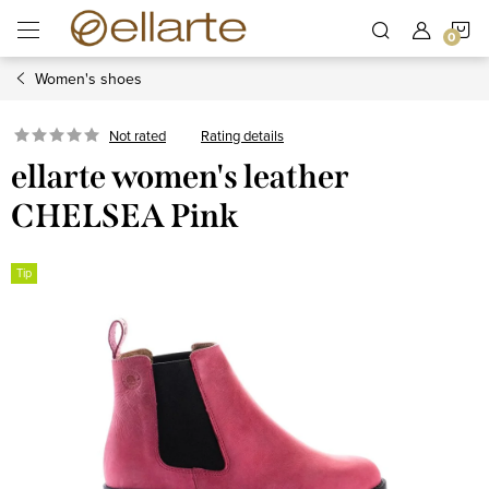
Skip
S
to
content
Women's shoes
C
Rating details
Not rated
ellarte women's leather
CHELSEA Pink
Tip