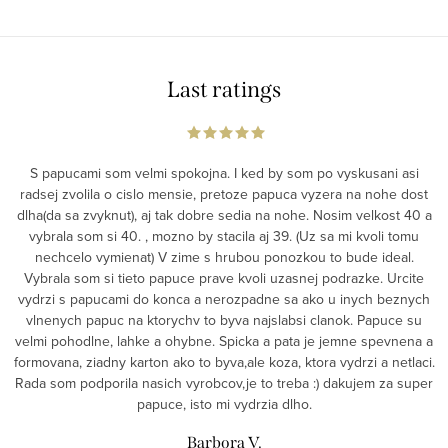
Last ratings
S papucami som velmi spokojna. I ked by som po vyskusani asi
radsej zvolila o cislo mensie, pretoze papuca vyzera na nohe dost
dlha(da sa zvyknut), aj tak dobre sedia na nohe. Nosim velkost 40 a
vybrala som si 40. , mozno by stacila aj 39. (Uz sa mi kvoli tomu
nechcelo vymienat) V zime s hrubou ponozkou to bude ideal.
Vybrala som si tieto papuce prave kvoli uzasnej podrazke. Urcite
vydrzi s papucami do konca a nerozpadne sa ako u inych beznych
vlnenych papuc na ktorychv to byva najslabsi clanok. Papuce su
velmi pohodlne, lahke a ohybne. Spicka a pata je jemne spevnena a
formovana, ziadny karton ako to byva,ale koza, ktora vydrzi a netlaci.
Rada som podporila nasich vyrobcov,je to treba :) dakujem za super
papuce, isto mi vydrzia dlho.
Barbora V.