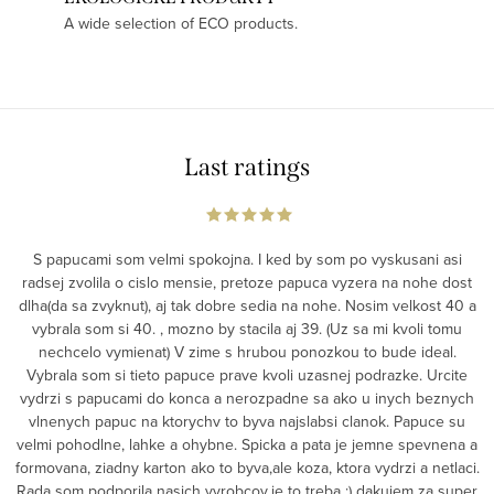
A wide selection of ECO products.
Last ratings
S papucami som velmi spokojna. I ked by som po vyskusani asi
radsej zvolila o cislo mensie, pretoze papuca vyzera na nohe dost
dlha(da sa zvyknut), aj tak dobre sedia na nohe. Nosim velkost 40 a
vybrala som si 40. , mozno by stacila aj 39. (Uz sa mi kvoli tomu
nechcelo vymienat) V zime s hrubou ponozkou to bude ideal.
Vybrala som si tieto papuce prave kvoli uzasnej podrazke. Urcite
vydrzi s papucami do konca a nerozpadne sa ako u inych beznych
vlnenych papuc na ktorychv to byva najslabsi clanok. Papuce su
velmi pohodlne, lahke a ohybne. Spicka a pata je jemne spevnena a
formovana, ziadny karton ako to byva,ale koza, ktora vydrzi a netlaci.
Rada som podporila nasich vyrobcov,je to treba :) dakujem za super