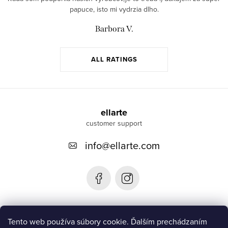
papuce, isto mi vydrzia dlho.
Barbora V.
ALL RATINGS
F
o
ellarte
o
info
@
ellarte.com
t
e
r
Informácie pre vás
Tento web používa súbory cookie. Ďalším prechádzaním