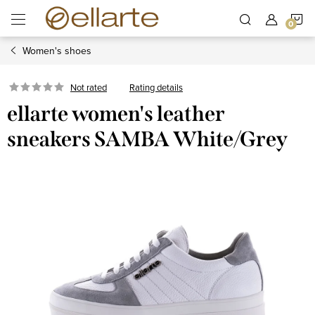
Skip
S
to
content
Women's shoes
C
Rating details
Not rated
ellarte women's leather
sneakers SAMBA White/Grey