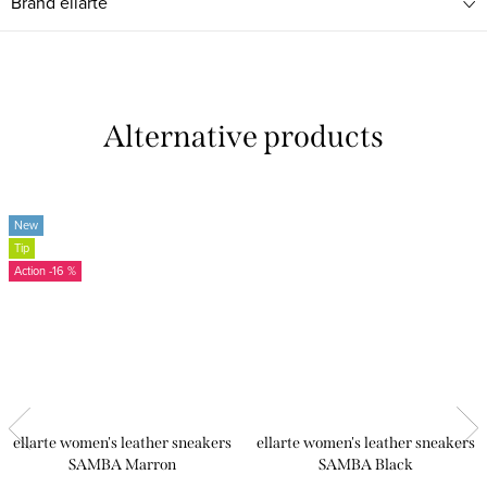
Brand
ellarte
New
Tip
-16 %
ellarte women's leather sneakers
ellarte women's leather sneakers
SAMBA Marron
SAMBA Black