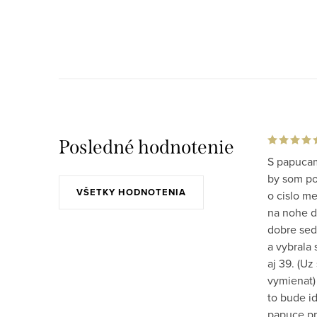
O
v
l
á
d
a
Posledné hodnotenie
S papucam
c
by som po 
i
VŠETKY HODNOTENIA
o cislo m
e
na nohe do
dobre sed
p
a vybrala 
r
aj 39. (Uz
v
vymienat)
to bude id
k
papuce pr