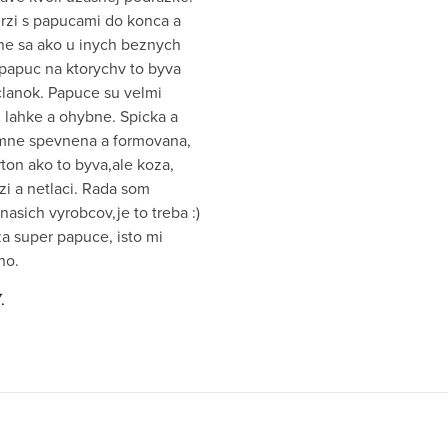
drzi s papucami do konca a
e sa ako u inych beznych
papuc na ktorychv to byva
clanok. Papuce su velmi
 lahke a ohybne. Spicka a
emne spevnena a formovana,
ton ako to byva,ale koza,
zi a netlaci. Rada som
nasich vyrobcov,je to treba :)
a super papuce, isto mi
ho.
.