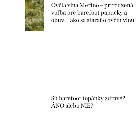
s
Ovčia vlna Merino – prirodzená
voľba pre barefoot papučky a
č
obuv + ako sa starať o ovčiu vlnu
l
á
n
k
o
v
Sú barefoot topánky zdravé?
ÁNO alebo NIE?