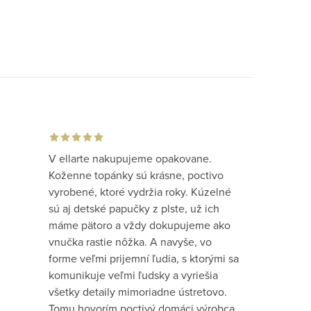
V ellarte nakupujeme opakovane.
Koženne topánky sú krásne, poctivo
vyrobené, ktoré vydržia roky. Kúzelné
sú aj detské papučky z plste, už ich
máme pätoro a vždy dokupujeme ako
vnučka rastie nôžka. A navyše, vo
forme veľmi prijemní ľudia, s ktorými sa
komunikuje veľmi ľudsky a vyriešia
všetky detaily mimoriadne ústretovo.
Tomu hovorím poctivý domáci výrobca.