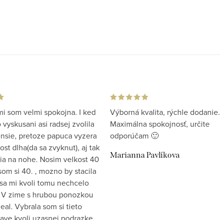
i som velmi spokojna. I ked
Výborná kvalita, rýchle dodanie.
vyskusani asi radsej zvolila
Maximálna spokojnosť, určite
ensie, pretoze papuca vyzera
odporúčam 🙂
st dlha(da sa zvyknut), aj tak
Marianna Pavlíkova
ia na nohe. Nosim velkost 40
som si 40. , mozno by stacila
 sa mi kvoli tomu nechcelo
 V zime s hrubou ponozkou
eal. Vybrala som si tieto
ave kvoli uzasnej podrazke.