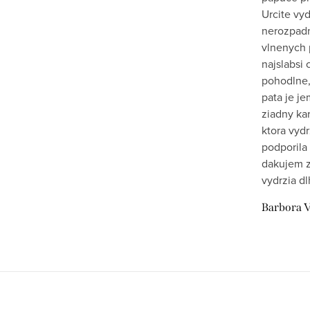
y
Urcite vy
v
nerozpadn
vlnenych 
ý
najslabsi 
p
pohodlne,
i
pata je j
ziadny kar
s
ktora vydr
u
podporila 
dakujem z
vydrzia dl
Barbora V
Z