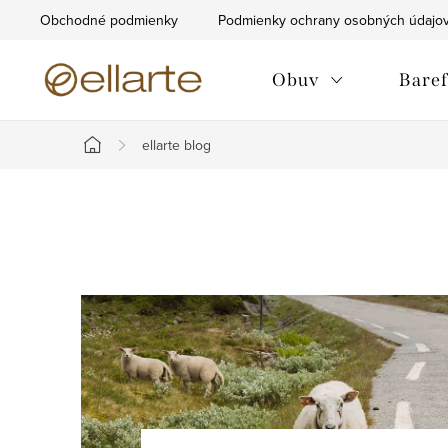
Prejsť
Obchodné podmienky
Podmienky ochrany osobných údajo
na
obsah
Obuv
Baref
ellarte blog
Domov
V
ý
p
i