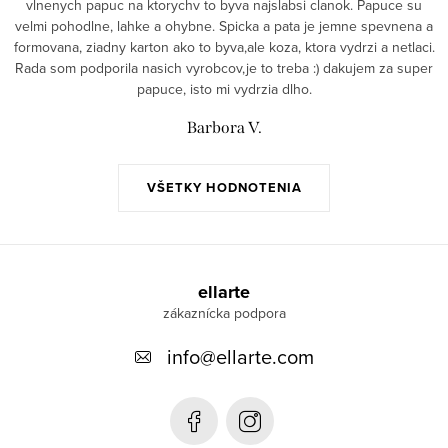
vlnenych papuc na ktorychv to byva najslabsi clanok. Papuce su
velmi pohodlne, lahke a ohybne. Spicka a pata je jemne spevnena a
formovana, ziadny karton ako to byva,ale koza, ktora vydrzi a netlaci.
Rada som podporila nasich vyrobcov,je to treba :) dakujem za super
papuce, isto mi vydrzia dlho.
Barbora V.
VŠETKY HODNOTENIA
Z
á
ellarte
p
info
@
ellarte.com
ä
t
i