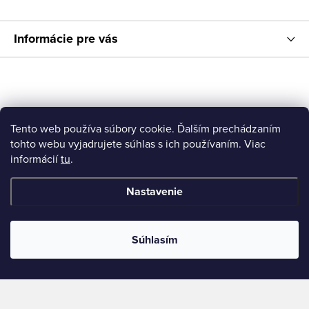
e
Informácie pre vás
Tento web používa súbory cookie. Ďalším prechádzaním
tohto webu vyjadrujete súhlas s ich používaním. Viac
informácií
tu
.
Nastavenie
Súhlasím