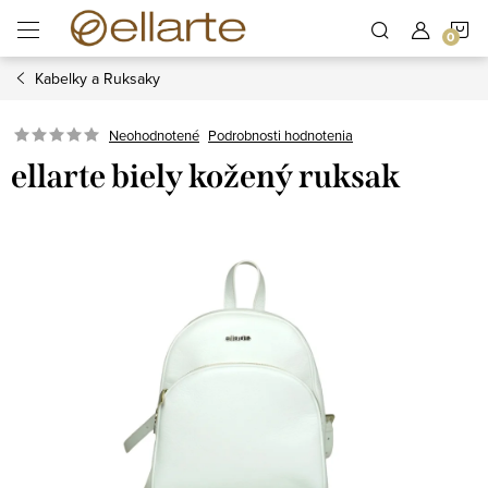
Prejsť
N
na
obsah
Kabelky a Ruksaky
K
Podrobnosti hodnotenia
Neohodnotené
ellarte biely kožený ruksak