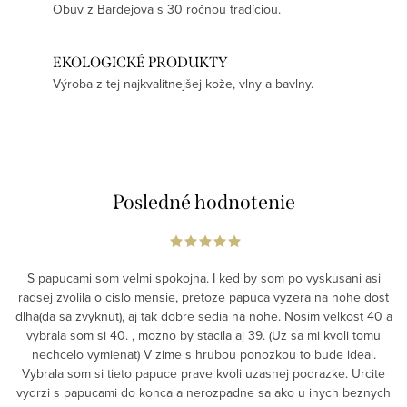
Obuv z Bardejova s 30 ročnou tradíciou.
EKOLOGICKÉ PRODUKTY
Výroba z tej najkvalitnejšej kože, vlny a bavlny.
Posledné hodnotenie
S papucami som velmi spokojna. I ked by som po vyskusani asi
radsej zvolila o cislo mensie, pretoze papuca vyzera na nohe dost
dlha(da sa zvyknut), aj tak dobre sedia na nohe. Nosim velkost 40 a
vybrala som si 40. , mozno by stacila aj 39. (Uz sa mi kvoli tomu
nechcelo vymienat) V zime s hrubou ponozkou to bude ideal.
Vybrala som si tieto papuce prave kvoli uzasnej podrazke. Urcite
vydrzi s papucami do konca a nerozpadne sa ako u inych beznych