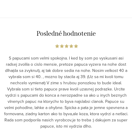
Posledné hodnotenie
S papucami som velmi spokojna. I ked by som po vyskusani asi
radsej zvolila o cislo mensie, pretoze papuca vyzera na nohe dost
dlha(da sa zvyknut), aj tak dobre sedia na nohe. Nosim velkost 40 a
vybrala som si 40. , mozno by stacila aj 39. (Uz sa mi kvoli tomu
nechcelo vymienat) V zime s hrubou ponozkou to bude ideal.
Vybrala som si tieto papuce prave kvoli uzasnej podrazke. Urcite
vydrzi s papucami do konca a nerozpadne sa ako u inych beznych
vlnenych papuc na ktorychv to byva najslabsi clanok. Papuce su
velmi pohodlne, lahke a ohybne. Spicka a pata je jemne spevnena a
formovana, ziadny karton ako to byva,ale koza, ktora vydrzi a netlaci.
Rada som podporila nasich vyrobcov,je to treba :) dakujem za super
papuce, isto mi vydrzia dlho.