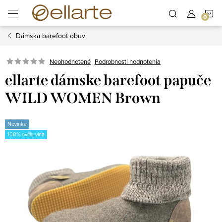
Prejsť
N
na
obsah
Dámska barefoot obuv
K
Podrobnosti hodnotenia
Neohodnotené
ellarte dámske barefoot papuče
WILD WOMEN Brown
Novinka
100% ovčia vlna