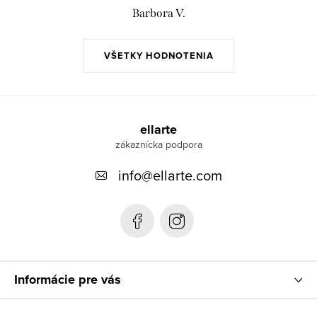
Barbora V.
VŠETKY HODNOTENIA
Z
á
ellarte
p
info
@
ellarte.com
ä
t
i
e
Informácie pre vás