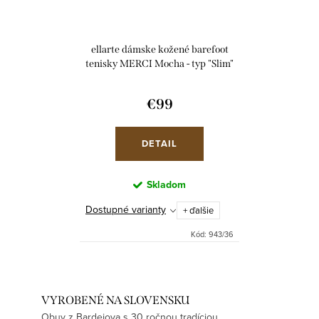
ellarte dámske kožené barefoot
tenisky MERCI Mocha - typ "Slim"
€99
DETAIL
Skladom
Dostupné varianty
+ ďalšie
Kód:
943/36
VYROBENÉ NA SLOVENSKU
Obuv z Bardejova s 30 ročnou tradíciou.