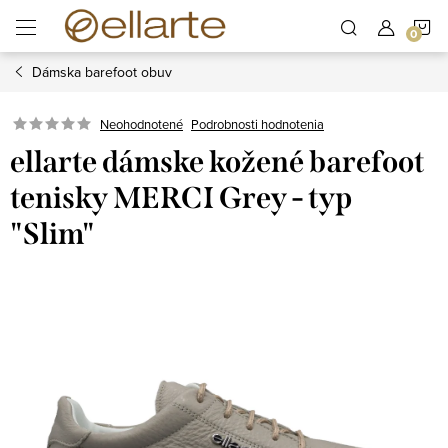
Prejsť
N
na
obsah
Dámska barefoot obuv
K
Podrobnosti hodnotenia
Neohodnotené
ellarte dámske kožené barefoot
tenisky MERCI Grey - typ
"Slim"