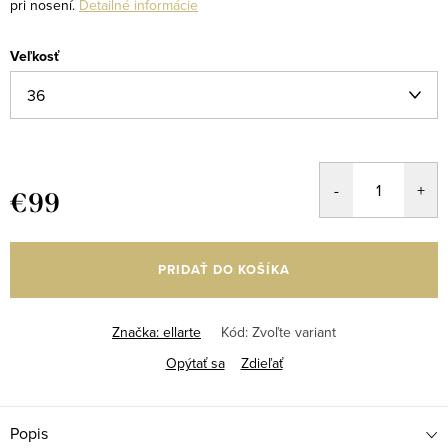
pri nosení.
Detailné informácie
Veľkosť
€99
Jednotková
cena:
PRIDAŤ DO KOŠÍKA
Značka:
ellarte
Kód:
Zvoľte variant
Opýtať sa
Zdieľať
Popis