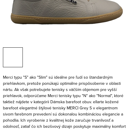
Merci typu "S" ako "Slim" sú ideálne pre ľudí so štandardným
priehlavkom, pretože ponúkajú optimálne prispôsobenie v oblasti
nártu. Ak však potrebujete tenisky s väčším objemom pre vyšší
priehlavok, odporúčame Merci tenisky typu "N" ako "Normal", ktoré
taktiež nájdete v kategórii Dámska barefoot obuv.
ellarte kožené
barefoot elegantné štýlové tenisky MERCI Grey S v elegantnom
sivom farebnom prevedení sú dokonalou kombináciou elegancie a
pohodlia. Ich vyrobenie z kvalitnej kože zaručuje trvanlivosť a
odolnosť, zatiaľ čo ich bezšvový dizajn poskytuje maximálny komfort