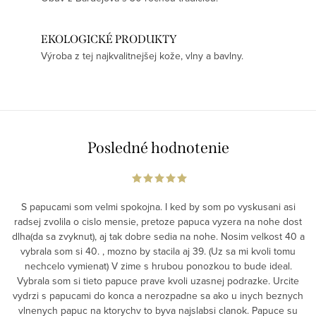
EKOLOGICKÉ PRODUKTY
Výroba z tej najkvalitnejšej kože, vlny a bavlny.
Posledné hodnotenie
S papucami som velmi spokojna. I ked by som po vyskusani asi
radsej zvolila o cislo mensie, pretoze papuca vyzera na nohe dost
dlha(da sa zvyknut), aj tak dobre sedia na nohe. Nosim velkost 40 a
vybrala som si 40. , mozno by stacila aj 39. (Uz sa mi kvoli tomu
nechcelo vymienat) V zime s hrubou ponozkou to bude ideal.
Vybrala som si tieto papuce prave kvoli uzasnej podrazke. Urcite
vydrzi s papucami do konca a nerozpadne sa ako u inych beznych
vlnenych papuc na ktorychv to byva najslabsi clanok. Papuce su