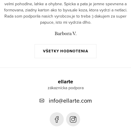
velmi pohodlne, lahke a ohybne. Spicka a pata je jemne spevnena a
formovana, ziadny karton ako to byva,ale koza, ktora vydrzi a netlaci.
Rada som podporila nasich vyrobcov,je to treba :) dakujem za super
papuce, isto mi vydrzia dlho.
Barbora V.
VŠETKY HODNOTENIA
Z
á
ellarte
p
info
@
ellarte.com
ä
t
i
e