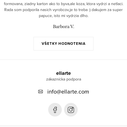
formovana, ziadny karton ako to byva,ale koza, ktora vydrzi a netlaci.
Rada som podporila nasich vyrobcov,je to treba :) dakujem za super
papuce, isto mi vydrzia dlho.
Barbora V.
VŠETKY HODNOTENIA
Z
á
ellarte
p
info
@
ellarte.com
ä
t
i
e