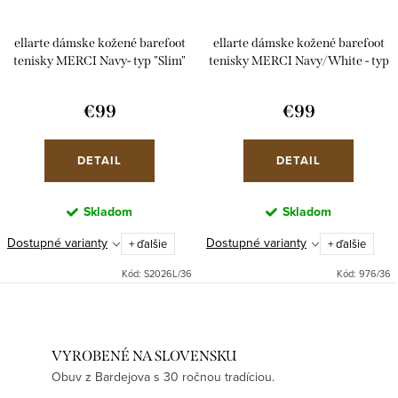
ellarte dámske kožené barefoot
ellarte dámske kožené barefoot
tenisky MERCI Navy- typ "Slim"
tenisky MERCI Navy/White - typ
"Slim"
€99
€99
DETAIL
DETAIL
Skladom
Skladom
Dostupné varianty
Dostupné varianty
+ ďalšie
+ ďalšie
Kód:
S2026L/36
Kód:
976/36
VYROBENÉ NA SLOVENSKU
Obuv z Bardejova s 30 ročnou tradíciou.