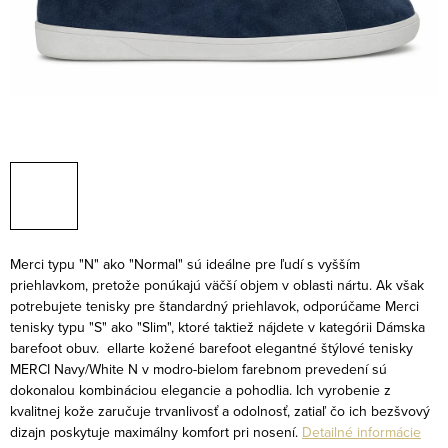
Merci typu "N" ako "Normal" sú ideálne pre ľudí s vyšším
priehlavkom, pretože ponúkajú väčší objem v oblasti nártu. Ak však
potrebujete tenisky pre štandardný priehlavok, odporúčame Merci
tenisky typu "S" ako "Slim", ktoré taktiež nájdete v kategórii Dámska
barefoot obuv.
ellarte kožené barefoot elegantné štýlové tenisky
MERCI Navy/White N v modro-bielom farebnom prevedení sú
dokonalou kombináciou elegancie a pohodlia. Ich vyrobenie z
kvalitnej kože zaručuje trvanlivosť a odolnosť, zatiaľ čo ich bezšvový
dizajn poskytuje maximálny komfort pri nosení.
Detailné informácie