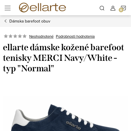
Prejsť
N
na
obsah
Dámska barefoot obuv
K
Podrobnosti hodnotenia
Neohodnotené
ellarte dámske kožené barefoot
tenisky MERCI Navy/White -
typ "Normal"