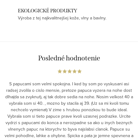
EKOLOGICKÉ PRODUKTY
Výroba z tej najkvalitnejšej kože, vlny a bavlny.
Posledné hodnotenie
S papucami som velmi spokojna. I ked by som po vyskusani asi
radsej zvolila o cislo mensie, pretoze papuca vyzera na nohe dost
dlha(da sa zvyknut), aj tak dobre sedia na nohe. Nosim velkost 40 a
vybrala som si 40. , mozno by stacila aj 39. (Uz sa mi kvoli tomu
nechcelo vymienat) V zime s hrubou ponozkou to bude ideal.
Vybrala som si tieto papuce prave kvoli uzasnej podrazke. Urcite
vydrzi s papucami do konca a nerozpadne sa ako u inych beznych
vlnenych papuc na ktorychv to byva najslabsi clanok. Papuce su
velmi pohodlne, lahke a ohybne. Spicka a pata je jemne spevnena a