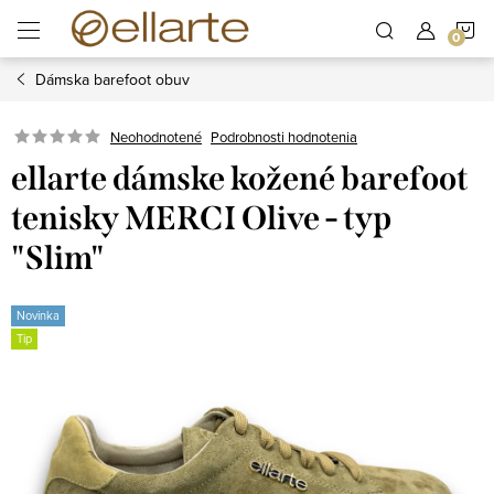
Prejsť
N
na
obsah
Dámska barefoot obuv
K
Podrobnosti hodnotenia
Neohodnotené
ellarte dámske kožené barefoot
tenisky MERCI Olive - typ
"Slim"
Novinka
Tip