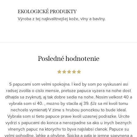
EKOLOGICKÉ PRODUKTY
Výroba z tej najkvalitnejšej kože, vlny a bavlny.
Posledné hodnotenie
S papucami som velmi spokojna. I ked by som po vyskusani asi
radsej zvolila o cislo mensie, pretoze papuca vyzera na nohe dost
dlha(da sa zvyknut), aj tak dobre sedia na nohe. Nosim velkost 40 a
vybrala som si 40. , mozno by stacila aj 39. (Uz sa mi kvoli tomu
nechcelo vymienat) V zime s hrubou ponozkou to bude ideal.
Vybrala som si tieto papuce prave kvoli uzasnej podrazke. Urcite
vydrzi s papucami do konca a nerozpadne sa ako u inych beznych
vlnenych papuc na ktorychv to byva najslabsi clanok. Papuce su
velmi pohodlne, lahke a ohybne. Spicka a pata je jemne spevnena a