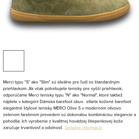
Merci typu "S" ako "Slim" sú ideálne pre ľudí so štandardným
priehlavkom. Ak však potrebujete tenisky pre vyšší priehlavok,
odporúčame Merci tenisky typu "N" ako "Normal", ktoré taktiež
nájdete v kategórii Dámska barefoot obuv.
ellarte kožené barefoot
elegantné štýlové tenisky MERCI Olive S v modernom olivovo
zelenom farebnom prevedení sú dokonalou kombináciou elegancie a
pohodlia. Ich vyrobenie z kvalitnej hovädzej štiepenkovej kože
zaručuje trvanlivosť a odolnosť.
Detailné informácie