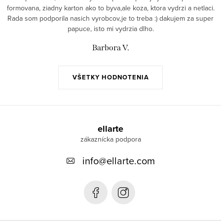
formovana, ziadny karton ako to byva,ale koza, ktora vydrzi a netlaci.
Rada som podporila nasich vyrobcov,je to treba :) dakujem za super
papuce, isto mi vydrzia dlho.
Barbora V.
VŠETKY HODNOTENIA
Z
á
ellarte
p
info
@
ellarte.com
ä
t
i
e