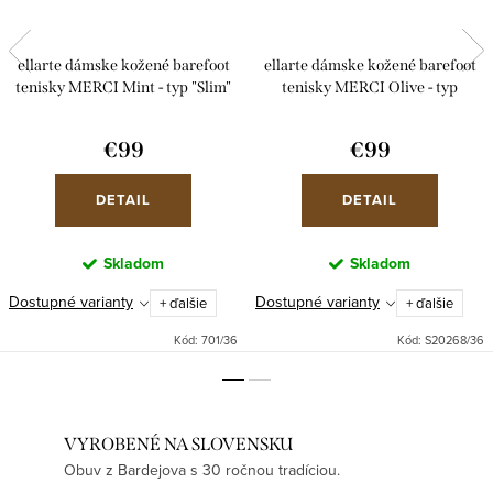
ellarte dámske kožené barefoot
ellarte dámske kožené barefoot
tenisky MERCI Mint - typ "Slim"
tenisky MERCI Olive - typ
"Normal"
€99
€99
DETAIL
DETAIL
Skladom
Skladom
Dostupné varianty
Dostupné varianty
+ ďalšie
+ ďalšie
Kód:
701/36
Kód:
S20268/36
VYROBENÉ NA SLOVENSKU
Obuv z Bardejova s 30 ročnou tradíciou.