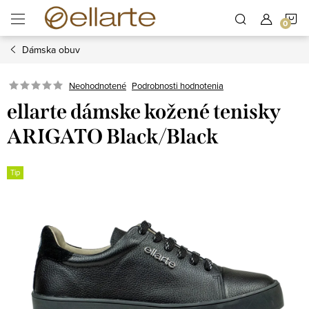
Prejsť
N
na
obsah
Dámska obuv
K
Podrobnosti hodnotenia
Neohodnotené
ellarte dámske kožené tenisky
ARIGATO Black/Black
Tip