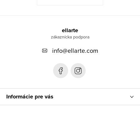
Z
á
ellarte
p
info
@
ellarte.com
ä
t
i
e
Informácie pre vás