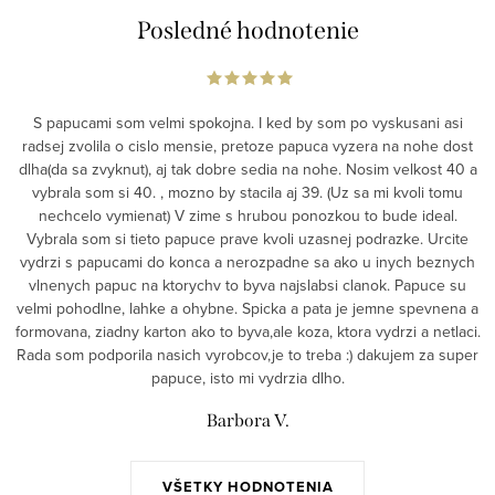
Posledné hodnotenie
S papucami som velmi spokojna. I ked by som po vyskusani asi
radsej zvolila o cislo mensie, pretoze papuca vyzera na nohe dost
dlha(da sa zvyknut), aj tak dobre sedia na nohe. Nosim velkost 40 a
vybrala som si 40. , mozno by stacila aj 39. (Uz sa mi kvoli tomu
nechcelo vymienat) V zime s hrubou ponozkou to bude ideal.
Vybrala som si tieto papuce prave kvoli uzasnej podrazke. Urcite
vydrzi s papucami do konca a nerozpadne sa ako u inych beznych
vlnenych papuc na ktorychv to byva najslabsi clanok. Papuce su
velmi pohodlne, lahke a ohybne. Spicka a pata je jemne spevnena a
formovana, ziadny karton ako to byva,ale koza, ktora vydrzi a netlaci.
Rada som podporila nasich vyrobcov,je to treba :) dakujem za super
papuce, isto mi vydrzia dlho.
Barbora V.
VŠETKY HODNOTENIA