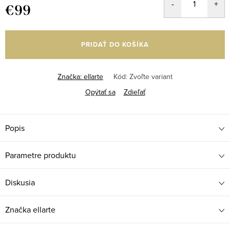
€99
Jednotková
cena:
PRIDAŤ DO KOŠÍKA
Značka:
ellarte
Kód:
Zvoľte variant
Opýtať sa
Zdieľať
Popis
Parametre produktu
Diskusia
Značka
ellarte