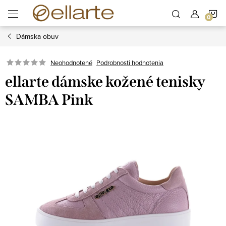
Prejsť
N
na
obsah
Dámska obuv
K
Podrobnosti hodnotenia
Neohodnotené
ellarte dámske kožené tenisky
SAMBA Pink