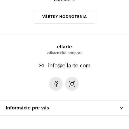
VŠETKY HODNOTENIA
Z
á
ellarte
p
info
@
ellarte.com
ä
t
i
e
Informácie pre vás