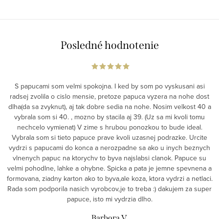
Posledné hodnotenie
S papucami som velmi spokojna. I ked by som po vyskusani asi
radsej zvolila o cislo mensie, pretoze papuca vyzera na nohe dost
dlha(da sa zvyknut), aj tak dobre sedia na nohe. Nosim velkost 40 a
vybrala som si 40. , mozno by stacila aj 39. (Uz sa mi kvoli tomu
nechcelo vymienat) V zime s hrubou ponozkou to bude ideal.
Vybrala som si tieto papuce prave kvoli uzasnej podrazke. Urcite
vydrzi s papucami do konca a nerozpadne sa ako u inych beznych
vlnenych papuc na ktorychv to byva najslabsi clanok. Papuce su
velmi pohodlne, lahke a ohybne. Spicka a pata je jemne spevnena a
formovana, ziadny karton ako to byva,ale koza, ktora vydrzi a netlaci.
Rada som podporila nasich vyrobcov,je to treba :) dakujem za super
papuce, isto mi vydrzia dlho.
Barbora V.