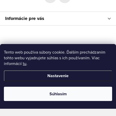
e
Informácie pre vás
Tento web používa súbory cookie. Ďalším prechádzaním
tohto webu vyjadrujete súhlas s ich používaním. Viac
informácií
tu
.
Nastavenie
Súhlasím