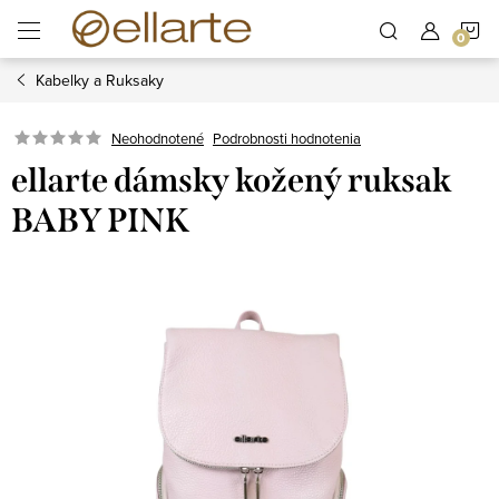
Prejsť
N
na
obsah
Kabelky a Ruksaky
K
Podrobnosti hodnotenia
Neohodnotené
ellarte dámsky kožený ruksak
BABY PINK