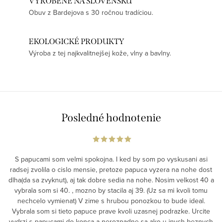
VYROBENÉ NA SLOVENSKU
Obuv z Bardejova s 30 ročnou tradíciou.
EKOLOGICKÉ PRODUKTY
Výroba z tej najkvalitnejšej kože, vlny a bavlny.
Posledné hodnotenie
S papucami som velmi spokojna. I ked by som po vyskusani asi
radsej zvolila o cislo mensie, pretoze papuca vyzera na nohe dost
dlha(da sa zvyknut), aj tak dobre sedia na nohe. Nosim velkost 40 a
vybrala som si 40. , mozno by stacila aj 39. (Uz sa mi kvoli tomu
nechcelo vymienat) V zime s hrubou ponozkou to bude ideal.
Vybrala som si tieto papuce prave kvoli uzasnej podrazke. Urcite
vydrzi s papucami do konca a nerozpadne sa ako u inych beznych