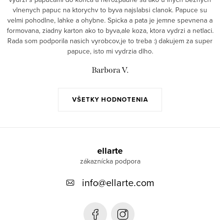
vlnenych papuc na ktorychv to byva najslabsi clanok. Papuce su
velmi pohodlne, lahke a ohybne. Spicka a pata je jemne spevnena a
formovana, ziadny karton ako to byva,ale koza, ktora vydrzi a netlaci.
Rada som podporila nasich vyrobcov,je to treba :) dakujem za super
papuce, isto mi vydrzia dlho.
Barbora V.
VŠETKY HODNOTENIA
Z
á
ellarte
p
info
@
ellarte.com
ä
t
i