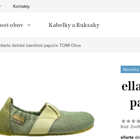
v
Kontakty
oot obuv
Kabelky a Ruksaky
ellarte detské barefoot papuče TOMI Oliva
Novinka
ell
p
Kód:
Zvoľt
ellarte
det