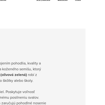
jením pohodlia, kvality a
 a koženého semišu, ktorý
 (olivová zelená)
robí z
 škôlky alebo školy.
el. Poskytuje voľnosť
nému posilneniu svalov.
ím zaručujú pohodlné nosenie