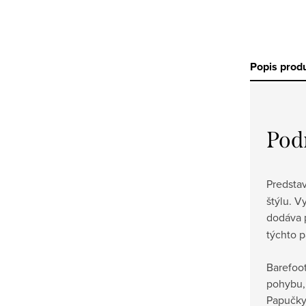
Popis prod
Pod
Predst
štýlu. V
dodáva 
týchto 
Barefoot
pohybu,
Papučky 