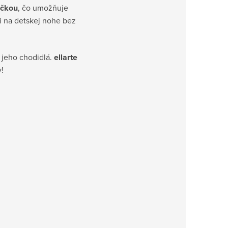
ičkou
, čo umožňuje
 na detskej nohe bez
e jeho chodidlá.
ellarte
!