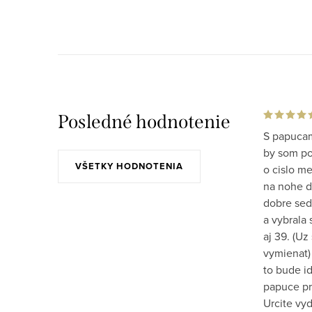
Posledné hodnotenie
S papucam
by som po 
VŠETKY HODNOTENIA
o cislo m
na nohe do
dobre sed
a vybrala 
aj 39. (Uz
vymienat)
to bude id
papuce pr
Urcite vy