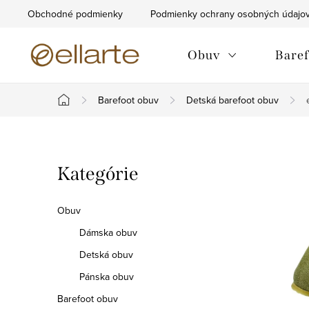
Prejsť
Obchodné podmienky
Podmienky ochrany osobných údajo
na
obsah
Obuv
Baref
Barefoot obuv
Detská barefoot obuv
Domov
B
Preskočiť
Kategórie
o
kategórie
č
Obuv
n
Dámska obuv
Detská obuv
ý
Pánska obuv
p
Barefoot obuv