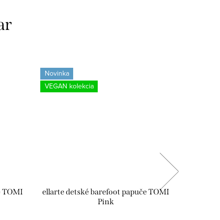
ar
Novinka
Novinka
VEGAN kolekcia
Tip
če TOMI
ellarte detské barefoot papuče TOMI
ellarte 
Pink