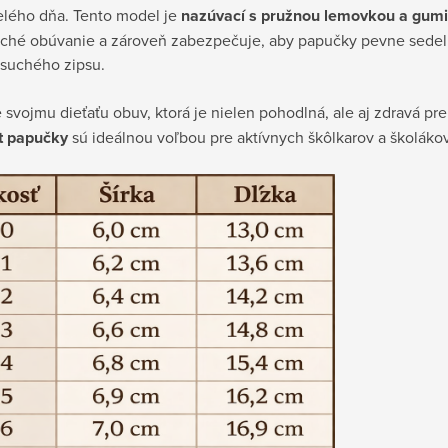
elého dňa. Tento model je
nazúvací s pružnou lemovkou a gum
ché obúvanie a zároveň zabezpečuje, aby papučky pevne sedeli
 suchého zipsu.
 svojmu dieťaťu obuv, ktorá je nielen pohodlná, ale aj zdravá pr
t papučky
sú ideálnou voľbou pre aktívnych škôlkarov a školákov