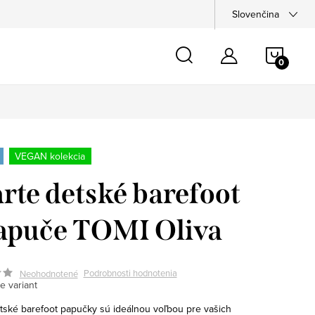
Slovenčina
NÁKU
KOŠÍ
VEGAN kolekcia
arte detské barefoot
apuče TOMI Oliva
Podrobnosti hodnotenia
Neohodnotené
e variant
ské barefoot papučky sú ideálnou voľbou pre vašich