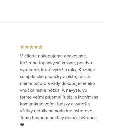
V ellarte nakupujeme opakovane.
Koženne topánky sú krásne, poctivo
vyrobené, ktoré vydržia roky. Kúzelné
sú aj detské papučky z plste, už ich
máme pätoro a vždy dokupujeme ako
vnučka rastie nôžka. A navyše, vo
forme veľmi prijemní ľudia, s ktorými sa
komunikuje veľmi ľudsky a vyriešia
všetky detaily mimoriadne ústretovo.
Tomu hovorím poctivý domáci výrobca.
❤️