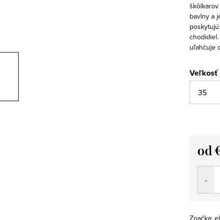
škôlkarov
bavlny a 
poskytujú
chodidiel
uľahčuje 
Veľkosť
od
Jedno
cena:
Značka:
el