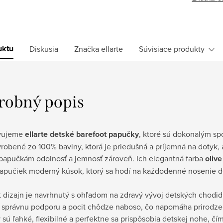
uktu
Diskusia
Značka
ellarte
Súvisiace produkty
robný popis
avujeme
ellarte detské barefoot papučky
, ktoré sú dokonalým spo
yrobené zo 100% bavlny, ktorá je priedušná a príjemná na dotyk,
papučkám odolnosť a jemnosť zároveň. Ich elegantná farba
olive
papučiek moderný kúsok, ktorý sa hodí na každodenné nosenie do
 dizajn je navrhnutý s ohľadom na zdravý vývoj detských chodidi
 správnu podporu a pocit chôdze naboso, čo napomáha prirodze
sú ľahké, flexibilné a perfektne sa prispôsobia detskej nohe, č