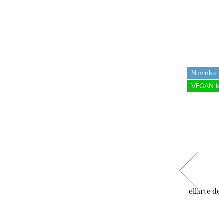
Novinka
Novinka
Tip
VEGAN ko
če TOMI
ellarte detské barefoot papuče TOMI
ellarte 
Green