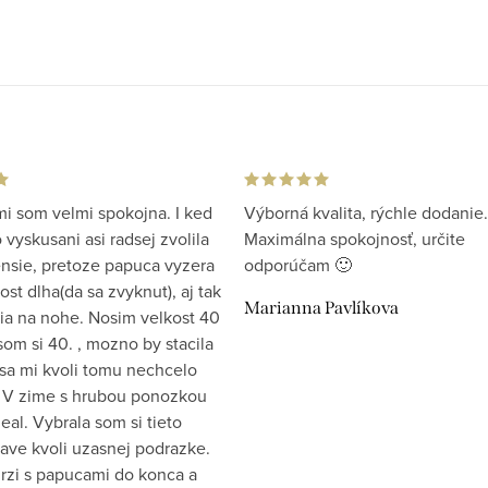
i som velmi spokojna. I ked
Výborná kvalita, rýchle dodanie.
vyskusani asi radsej zvolila
Maximálna spokojnosť, určite
ensie, pretoze papuca vyzera
odporúčam 🙂
st dlha(da sa zvyknut), aj tak
Marianna Pavlíkova
ia na nohe. Nosim velkost 40
som si 40. , mozno by stacila
 sa mi kvoli tomu nechcelo
 V zime s hrubou ponozkou
eal. Vybrala som si tieto
ave kvoli uzasnej podrazke.
drzi s papucami do konca a