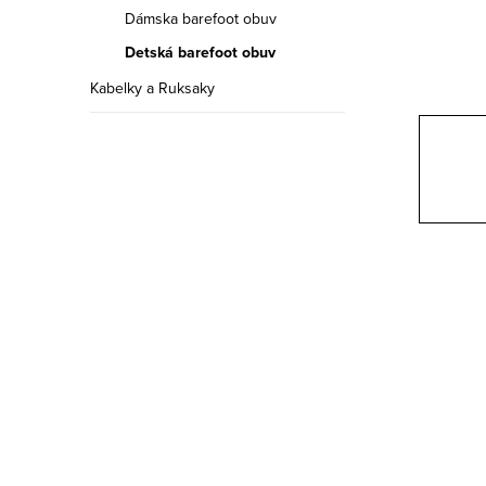
a
Dámska barefoot obuv
n
Detská barefoot obuv
e
Kabelky a Ruksaky
l