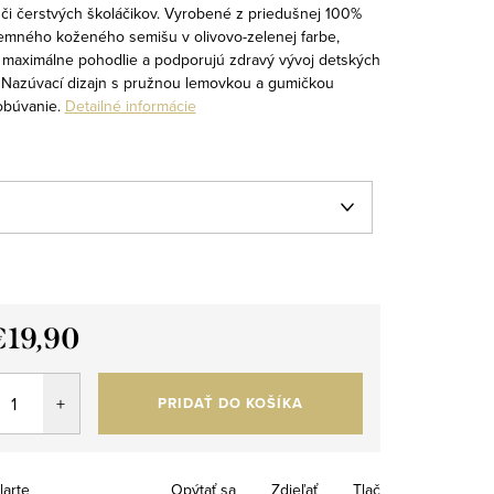
 či čerstvých školáčikov. Vyrobené z priedušnej 100%
jemného koženého semišu v olivovo-zelenej farbe,
 maximálne pohodlie a podporujú zdravý vývoj detských
. Nazúvací dizajn s pružnou lemovkou a gumičkou
obúvanie.
Detailné informácie
€19,90
tková
PRIDAŤ DO KOŠÍKA
larte
Opýtať sa
Zdieľať
Tlač