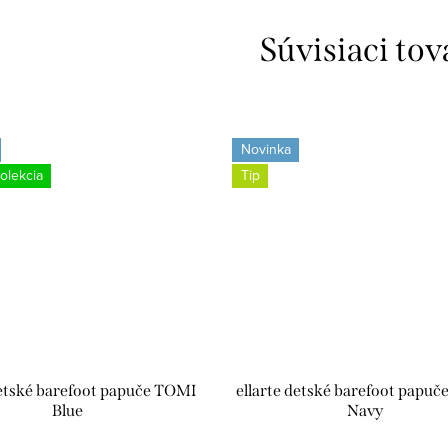
Súvisiaci tov
Novinka
lekcia
Tip
detské barefoot papuče TOMI
ellarte detské barefoot papu
Blue
Navy