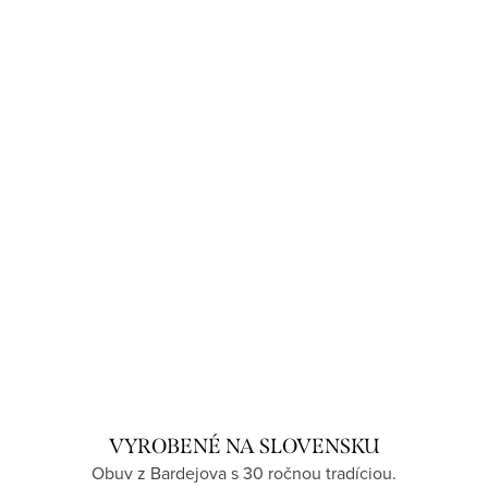
€19,90
od
DETAIL
Skladom
:
S10382/22
Kód:
S10383G/26
VYROBENÉ NA SLOVENSKU
Obuv z Bardejova s 30 ročnou tradíciou.