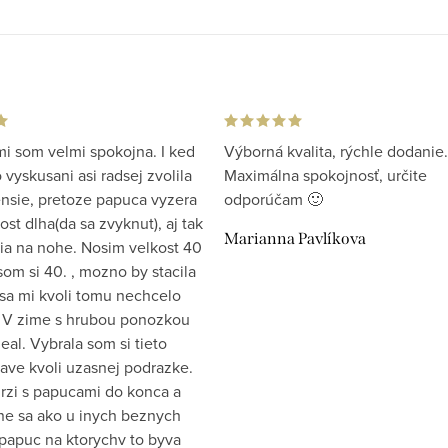
i som velmi spokojna. I ked
Výborná kvalita, rýchle dodanie.
vyskusani asi radsej zvolila
Maximálna spokojnosť, určite
ensie, pretoze papuca vyzera
odporúčam 🙂
st dlha(da sa zvyknut), aj tak
Marianna Pavlíkova
ia na nohe. Nosim velkost 40
som si 40. , mozno by stacila
 sa mi kvoli tomu nechcelo
 V zime s hrubou ponozkou
eal. Vybrala som si tieto
ave kvoli uzasnej podrazke.
drzi s papucami do konca a
e sa ako u inych beznych
papuc na ktorychv to byva