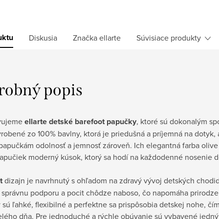
uktu
Diskusia
Značka
ellarte
Súvisiace produkty
robný popis
avujeme
ellarte detské barefoot papučky
, ktoré sú dokonalým spo
yrobené zo 100% bavlny, ktorá je priedušná a príjemná na dotyk,
apučkám odolnosť a jemnosť zároveň. Ich elegantná farba olive (
papučiek moderný kúsok, ktorý sa hodí na každodenné nosenie do
t
dizajn je navrhnutý s ohľadom na zdravý vývoj detských chodid
 správnu podporu a pocit chôdze naboso, čo napomáha prirodze
sú ľahké, flexibilné a perfektne sa prispôsobia detskej nohe, č
elého dňa. Pre jednoduché a rýchle obúvanie sú vybavené jedn