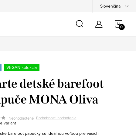
Slovenčina
NÁKU
KOŠÍ
VEGAN kolekcia
arte detské barefoot
apuče MONA Oliva
Podrobnosti hodnotenia
Neohodnotené
e variant
etské barefoot papučky sú ideálnou voľbou pre vašich