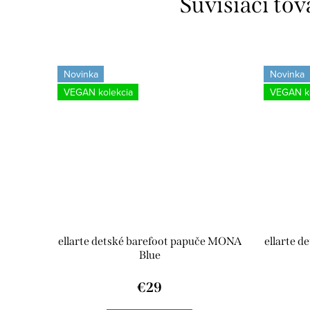
Súvisiaci tov
Novinka
Novinka
VEGAN kolekcia
VEGAN ko
ellarte detské barefoot papuče MONA
ellarte 
Blue
€29