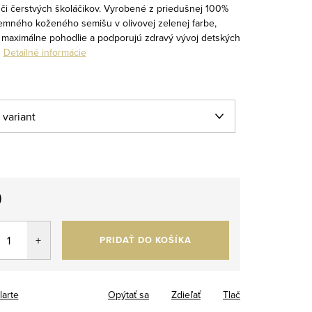
 či čerstvých školáčikov. Vyrobené z priedušnej 100%
jemného koženého semišu v olivovej zelenej farbe,
 maximálne pohodlie a podporujú zdravý vývoj detských
.
Detailné informácie
9
tková
PRIDAŤ DO KOŠÍKA
larte
Opýtať sa
Zdieľať
Tlač