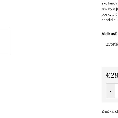
škôlkarov
bavlny a 
poskytujú
chodidiel
Veľkosť
€2
Jedno
cena:
Značka:
el