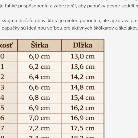
e ľahké prispôsobenie a zabezpečí, aby papučky pevne sedeli n
 svojmu dieťaťu obuv, ktorá je nielen pohodlná, ale aj zdravá pre 
 papučky sú ideálnou voľbou pre aktívnych škôlkarov a školákov