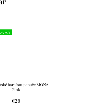
ar
lekcia
detské barefoot papuče MONA
Pink
€29