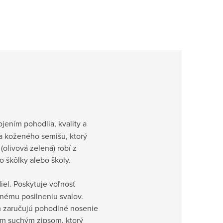
jením pohodlia, kvality a
 a koženého semišu, ktorý
olivová zelená) robí z
 škôlky alebo školy.
iel. Poskytuje voľnosť
nému posilneniu svalov.
ím zaručujú pohodlné nosenie
ým suchým zipsom, ktorý