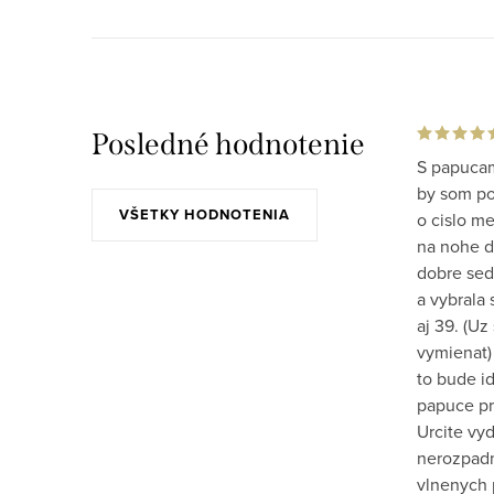
Posledné hodnotenie
S papucam
by som po 
VŠETKY HODNOTENIA
o cislo m
na nohe do
dobre sed
a vybrala 
aj 39. (Uz
vymienat)
to bude id
papuce pr
Urcite vy
nerozpadn
vlnenych 