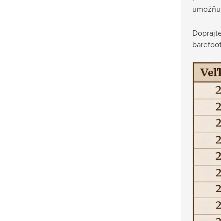
umožňuj
Doprajte
barefoot