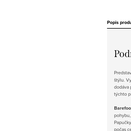
Popis prod
Pod
Predst
štýlu. V
dodáva p
týchto 
Barefoo
pohybu,
Papučky 
počas c