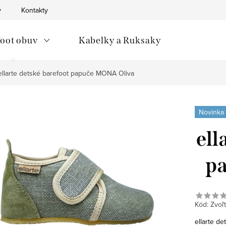
v
Kontakty
oot obuv
Kabelky a Ruksaky
ellarte detské barefoot papuče MONA Oliva
Novinka
ell
p
Kód:
Zvoľt
ellarte d