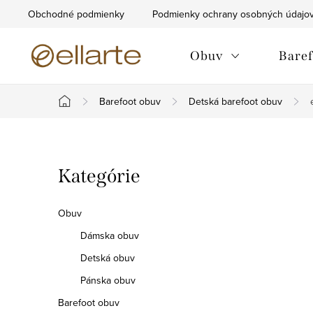
Prejsť
Obchodné podmienky
Podmienky ochrany osobných údajo
na
obsah
Obuv
Baref
Barefoot obuv
Detská barefoot obuv
Domov
B
Preskočiť
Kategórie
o
kategórie
č
Obuv
n
Dámska obuv
Detská obuv
ý
Pánska obuv
p
Barefoot obuv