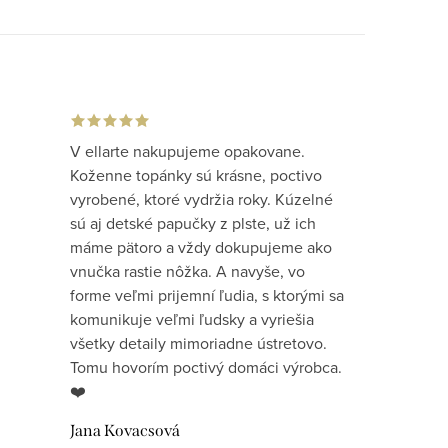
V ellarte nakupujeme opakovane.
Koženne topánky sú krásne, poctivo
vyrobené, ktoré vydržia roky. Kúzelné
sú aj detské papučky z plste, už ich
máme pätoro a vždy dokupujeme ako
vnučka rastie nôžka. A navyše, vo
forme veľmi prijemní ľudia, s ktorými sa
komunikuje veľmi ľudsky a vyriešia
všetky detaily mimoriadne ústretovo.
Tomu hovorím poctivý domáci výrobca.
❤️
Jana Kovacsová