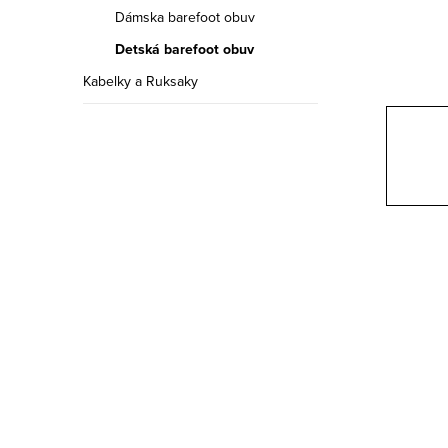
a
Dámska barefoot obuv
n
Detská barefoot obuv
e
Kabelky a Ruksaky
l