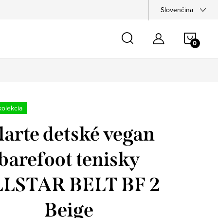
Slovenčina
NÁKU
KOŠÍ
olekcia
llarte detské vegan
barefoot tenisky
LSTAR BELT BF 2
Beige