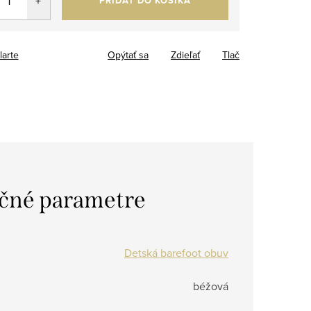
PRIDAŤ DO KOŠÍKA
larte
Opýtať sa
Zdieľať
Tlač
čné parametre
Detská barefoot obuv
béžová