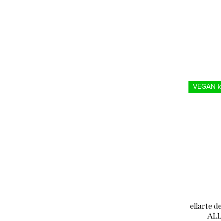
VEGAN ko
ellarte d
ALL