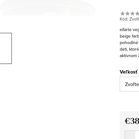
Kód:
Zvoľt
ellarte v
beige far
pohodlné t
deti, ktor
aktívnom 
Veľkosť
€3
Jedno
cena: