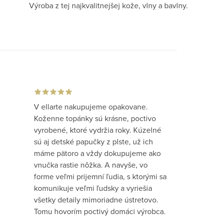
Výroba z tej najkvalitnejšej kože, vlny a bavlny.
V ellarte nakupujeme opakovane.
Koženne topánky sú krásne, poctivo
vyrobené, ktoré vydržia roky. Kúzelné
sú aj detské papučky z plste, už ich
máme pätoro a vždy dokupujeme ako
vnučka rastie nôžka. A navyše, vo
forme veľmi prijemní ľudia, s ktorými sa
komunikuje veľmi ľudsky a vyriešia
všetky detaily mimoriadne ústretovo.
Tomu hovorím poctivý domáci výrobca.