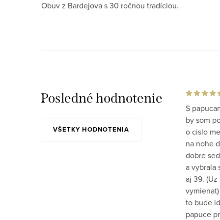
Obuv z Bardejova s 30 ročnou tradíciou.
Posledné hodnotenie
S papucam
by som po 
VŠETKY HODNOTENIA
o cislo m
na nohe do
dobre sed
a vybrala 
aj 39. (Uz
vymienat)
to bude id
papuce pr