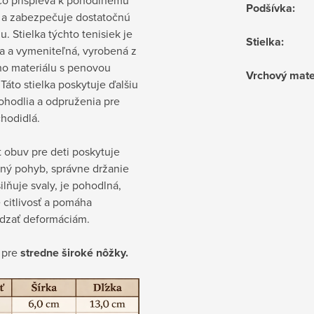
Podšívka
:
 a zabezpečuje dostatočnú
iu. Stielka týchto tenisiek je
Stielka
:
a a vymeniteľná, vyrobená z
ho materiálu s penovou
Vrchový mate
 Táto stielka poskytuje ďalšiu
ohodlia a odpruženia pre
hodidlá.
 obuv pre deti poskytuje
ený pohyb, správne držanie
silňuje svaly, je pohodlná,
 citlivosť a pomáha
dzať deformáciám.
 pre
stredne široké nôžky.