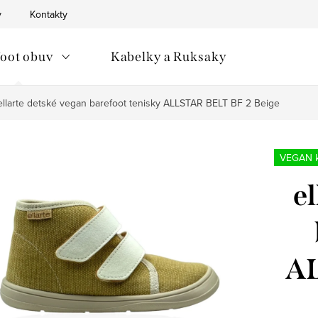
v
Kontakty
oot obuv
Kabelky a Ruksaky
ellarte detské vegan barefoot tenisky ALLSTAR BELT BF 2 Beige
VEGAN k
e
AL