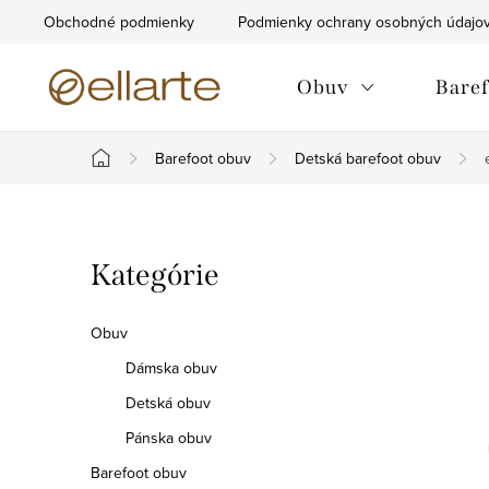
Prejsť
Obchodné podmienky
Podmienky ochrany osobných údajo
na
obsah
Obuv
Baref
Barefoot obuv
Detská barefoot obuv
Domov
B
Preskočiť
Kategórie
o
kategórie
č
Obuv
n
Dámska obuv
Detská obuv
ý
Pánska obuv
p
Barefoot obuv