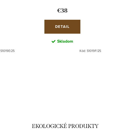
€38
DETAIL
Skladom
:
S1019E/25
Kód:
S1019F/25
EKOLOGICKÉ PRODUKTY