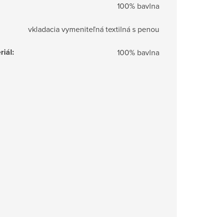
100% bavlna
vkladacia vymeniteľná textilná s penou
riál
:
100% bavlna