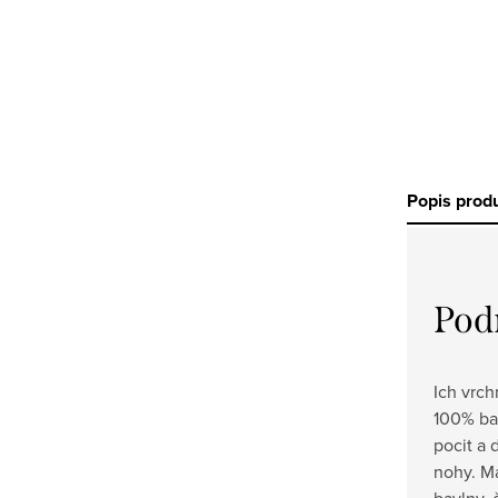
Popis prod
Pod
Ich vrch
100% ba
pocit a 
nohy. M
bavlny,