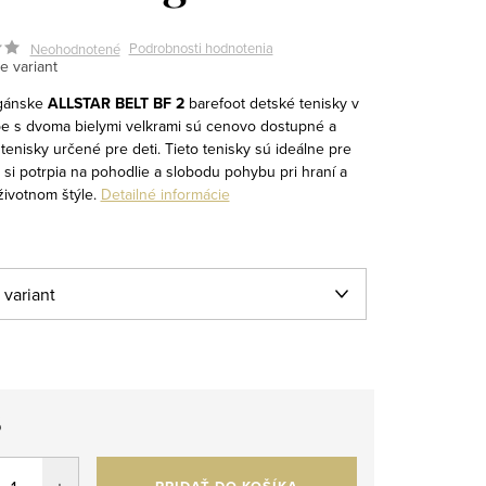
Podrobnosti hodnotenia
Neohodnotené
e variant
egánske
ALLSTAR BELT BF
2
barefoot detské tenisky v
be s dvoma bielymi velkrami sú cenovo dostupné a
enisky určené pre deti. Tieto tenisky sú ideálne pre
é si potrpia na pohodlie a slobodu pohybu pri hraní a
životnom štýle.
Detailné informácie
8
tková