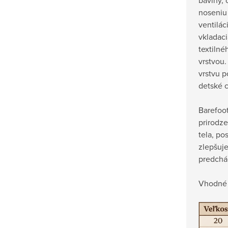
noseniu
ventilác
vkladaci
textilné
vrstvou.
vrstvu p
detské c
Barefoot
prirodz
tela, po
zlepšuje
predchá
Vhodné