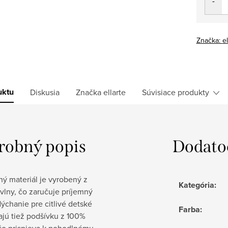
Značka:
el
uktu
Diskusia
Značka
ellarte
Súvisiace produkty
robný popis
Dodato
ný materiál je vyrobený z
Kategória
:
vlny, čo zaručuje príjemný
dýchanie pre citlivé detské
Farba
:
ajú tiež podšívku z 100%
 čo prispieva k pohodlnému