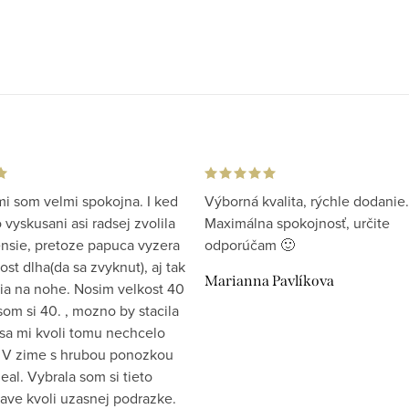
i som velmi spokojna. I ked
Výborná kvalita, rýchle dodanie.
vyskusani asi radsej zvolila
Maximálna spokojnosť, určite
ensie, pretoze papuca vyzera
odporúčam 🙂
st dlha(da sa zvyknut), aj tak
Marianna Pavlíkova
ia na nohe. Nosim velkost 40
som si 40. , mozno by stacila
 sa mi kvoli tomu nechcelo
 V zime s hrubou ponozkou
eal. Vybrala som si tieto
ave kvoli uzasnej podrazke.