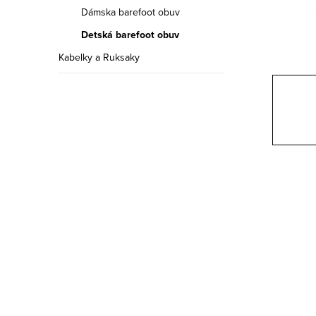
a
Dámska barefoot obuv
n
Detská barefoot obuv
e
Kabelky a Ruksaky
l