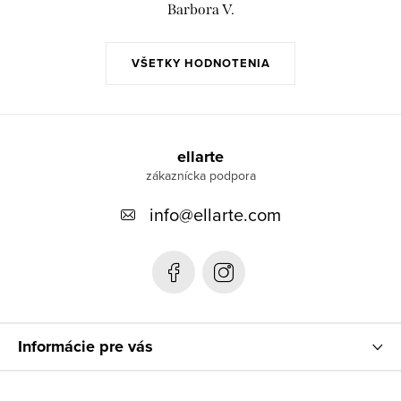
Barbora V.
VŠETKY HODNOTENIA
Z
á
ellarte
p
info
@
ellarte.com
ä
t
i
e
Informácie pre vás