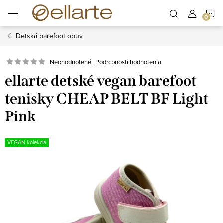
Prejsť
N
na
obsah
Detská barefoot obuv
K
Podrobnosti hodnotenia
Neohodnotené
ellarte detské vegan barefoot
tenisky CHEAP BELT BF Light
Pink
VEGAN kolekcia