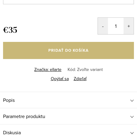
€35
Jednotková
cena:
PRIDAŤ DO KOŠÍKA
Značka:
ellarte
Kód:
Zvoľte variant
Opýtať sa
Zdieľať
Popis
Parametre produktu
Diskusia