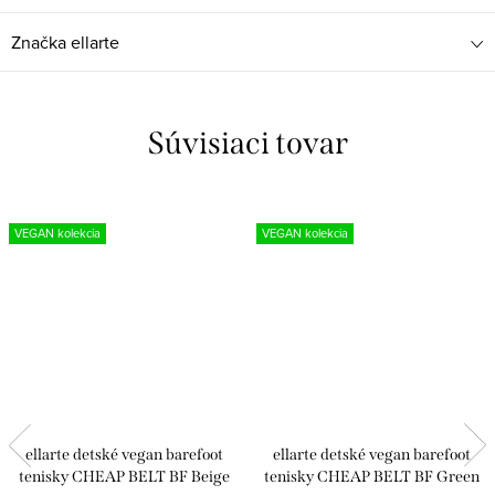
Značka
ellarte
Súvisiaci tovar
VEGAN kolekcia
VEGAN kolekcia
ellarte detské vegan barefoot
ellarte detské vegan barefoot
tenisky CHEAP BELT BF Beige
tenisky CHEAP BELT BF Green