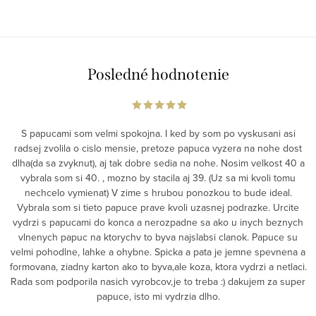
Posledné hodnotenie
S papucami som velmi spokojna. I ked by som po vyskusani asi
radsej zvolila o cislo mensie, pretoze papuca vyzera na nohe dost
dlha(da sa zvyknut), aj tak dobre sedia na nohe. Nosim velkost 40 a
vybrala som si 40. , mozno by stacila aj 39. (Uz sa mi kvoli tomu
nechcelo vymienat) V zime s hrubou ponozkou to bude ideal.
Vybrala som si tieto papuce prave kvoli uzasnej podrazke. Urcite
vydrzi s papucami do konca a nerozpadne sa ako u inych beznych
vlnenych papuc na ktorychv to byva najslabsi clanok. Papuce su
velmi pohodlne, lahke a ohybne. Spicka a pata je jemne spevnena a
formovana, ziadny karton ako to byva,ale koza, ktora vydrzi a netlaci.
Rada som podporila nasich vyrobcov,je to treba :) dakujem za super
papuce, isto mi vydrzia dlho.