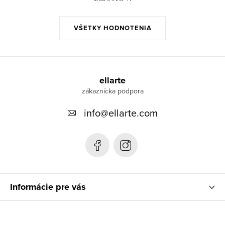
VŠETKY HODNOTENIA
Z
á
ellarte
p
info
@
ellarte.com
ä
t
i
e
Informácie pre vás