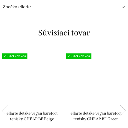
Značka
ellarte
Súvisiaci tovar
VEGAN kolekcia
VEGAN kolekcia
ellarte detské vegan barefoot
ellarte detské vegan barefoot
tenisky CHEAP BF Beige
tenisky CHEAP BF Green