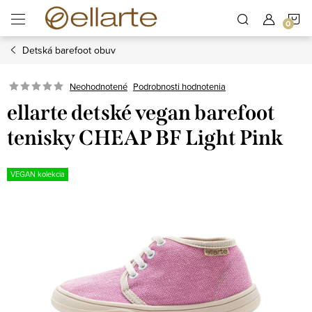
Prejsť
N
na
obsah
Detská barefoot obuv
K
Podrobnosti hodnotenia
Neohodnotené
ellarte detské vegan barefoot
tenisky CHEAP BF Light Pink
VEGAN kolekcia