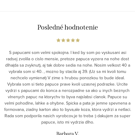
Posledné hodnotenie
S papucami som velmi spokojna. I ked by som po vyskusani asi
radsej zvolila o cislo mensie, pretoze papuca vyzera na nohe dost
dlha(da sa zvyknut), aj tak dobre sedia na nohe. Nosim velkost 40 a
vybrala som si 40. , mozno by stacila aj 39. (Uz sa mi kvoli tomu
nechcelo vymienat) V zime s hrubou ponozkou to bude ideal.
Vybrala som si tieto papuce prave kvoli uzasnej podrazke. Urcite
vydrzi s papucami do konca a nerozpadne sa ako u inych beznych
vlnenych papuc na ktorychv to byva najslabsi clanok. Papuce su
velmi pohodlne, lahke a ohybne. Spicka a pata je jemne spevnena a
formovana, ziadny karton ako to byva,ale koza, ktora vydrzi a netlaci.
Rada som podporila nasich vyrobcov,je to treba :) dakujem za super
papuce, isto mi vydrzia dlho.
Barbora V.