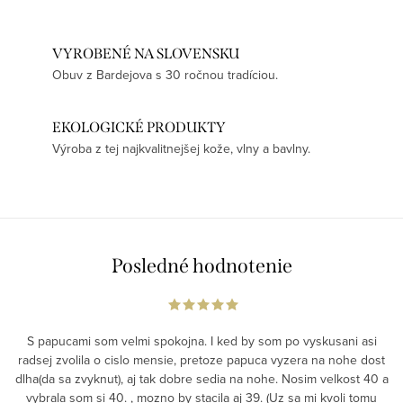
VYROBENÉ NA SLOVENSKU
Obuv z Bardejova s 30 ročnou tradíciou.
EKOLOGICKÉ PRODUKTY
Výroba z tej najkvalitnejšej kože, vlny a bavlny.
Posledné hodnotenie
S papucami som velmi spokojna. I ked by som po vyskusani asi
radsej zvolila o cislo mensie, pretoze papuca vyzera na nohe dost
dlha(da sa zvyknut), aj tak dobre sedia na nohe. Nosim velkost 40 a
vybrala som si 40. , mozno by stacila aj 39. (Uz sa mi kvoli tomu