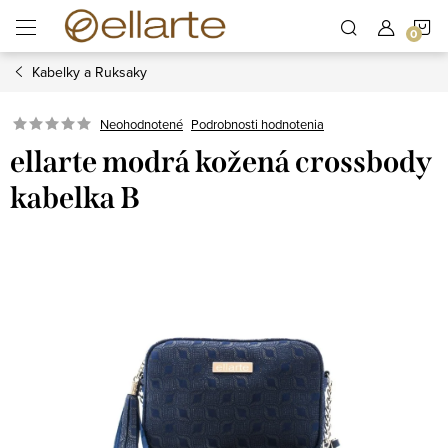
Prejsť
N
na
obsah
Kabelky a Ruksaky
K
Podrobnosti hodnotenia
Neohodnotené
ellarte modrá kožená crossbody
kabelka B