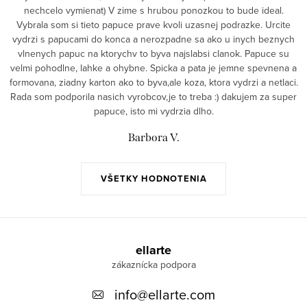
nechcelo vymienat) V zime s hrubou ponozkou to bude ideal.
Vybrala som si tieto papuce prave kvoli uzasnej podrazke. Urcite
vydrzi s papucami do konca a nerozpadne sa ako u inych beznych
vlnenych papuc na ktorychv to byva najslabsi clanok. Papuce su
velmi pohodlne, lahke a ohybne. Spicka a pata je jemne spevnena a
formovana, ziadny karton ako to byva,ale koza, ktora vydrzi a netlaci.
Rada som podporila nasich vyrobcov,je to treba :) dakujem za super
papuce, isto mi vydrzia dlho.
Barbora V.
VŠETKY HODNOTENIA
Z
á
ellarte
p
info
@
ellarte.com
ä