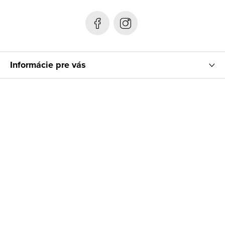
t
i
e
Informácie pre vás