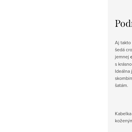
Pod
Aj takto
šedá cr
jemnej
s krásno
Ideálna 
skombinu
šatám.
Kabelka
koženým