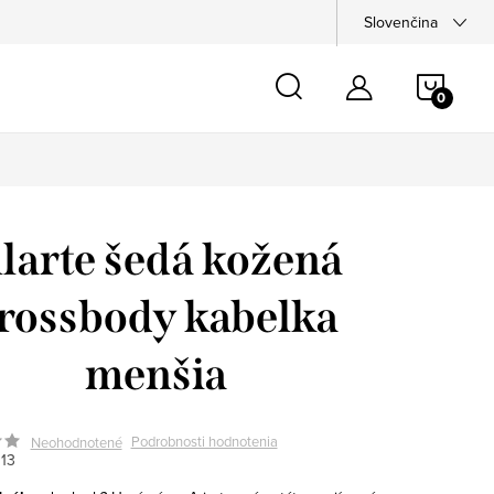
Slovenčina
NÁKU
KOŠÍ
llarte šedá kožená
rossbody kabelka
menšia
Podrobnosti hodnotenia
Neohodnotené
13