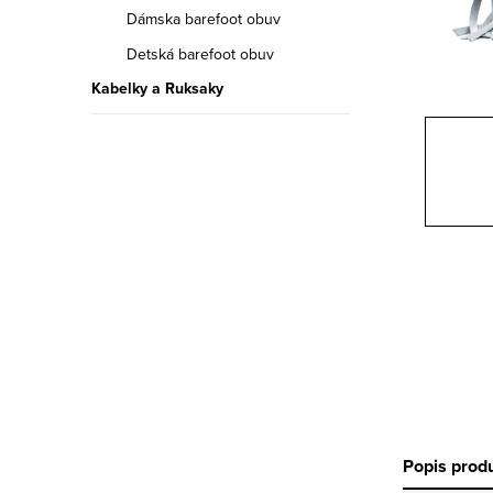
a
Dámska barefoot obuv
n
Detská barefoot obuv
Kabelky a Ruksaky
e
l
Popis prod