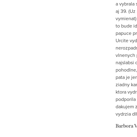
a vybrala 
aj 39. (Uz
vymienat)
to bude id
papuce pr
Urcite vy
nerozpadn
vlnenych 
najslabsi 
pohodlne,
pata je j
ziadny kar
ktora vydr
podporila 
dakujem z
vydrzia dl
Barbora V