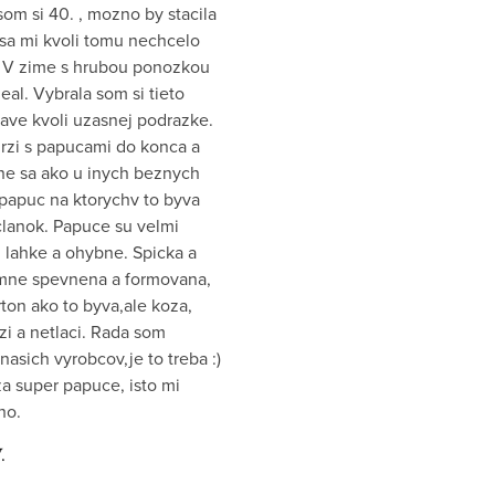
som si 40. , mozno by stacila
 sa mi kvoli tomu nechcelo
 V zime s hrubou ponozkou
eal. Vybrala som si tieto
ave kvoli uzasnej podrazke.
drzi s papucami do konca a
e sa ako u inych beznych
papuc na ktorychv to byva
clanok. Papuce su velmi
 lahke a ohybne. Spicka a
emne spevnena a formovana,
ton ako to byva,ale koza,
zi a netlaci. Rada som
nasich vyrobcov,je to treba :)
a super papuce, isto mi
ho.
.