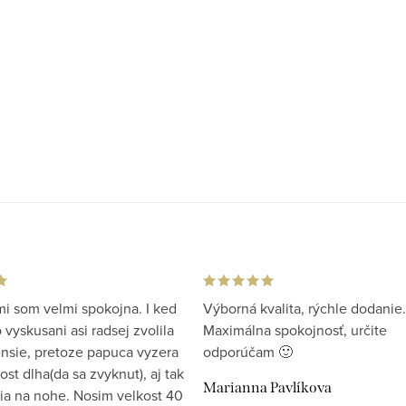
i som velmi spokojna. I ked
Výborná kvalita, rýchle dodanie.
vyskusani asi radsej zvolila
Maximálna spokojnosť, určite
ensie, pretoze papuca vyzera
odporúčam 🙂
st dlha(da sa zvyknut), aj tak
Marianna Pavlíkova
ia na nohe. Nosim velkost 40