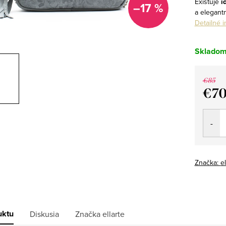
Existuje
i
–17 %
a elegant
Detailné 
Sklado
€85
€7
Jedno
cena:
Značka:
el
uktu
Diskusia
Značka
ellarte