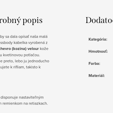
robný popis
Dodato
 by sa dala opísať naša malá
Kategória
:
ossbody kabelka vyrobená z
chevro (kozina) velour
kože
Hmotnosť
:
u kvetinovou potlačou.
je preto, lebo ju jednoducho
Farba
:
jete k rifliam, takisto k
Materiál
:
 disponuje nastaviteľným
 remienkom na retiazkach.