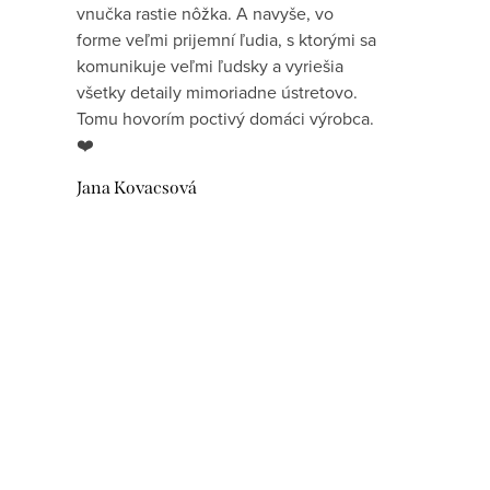
vnučka rastie nôžka. A navyše, vo
forme veľmi prijemní ľudia, s ktorými sa
komunikuje veľmi ľudsky a vyriešia
všetky detaily mimoriadne ústretovo.
Tomu hovorím poctivý domáci výrobca.
❤️
Jana Kovacsová