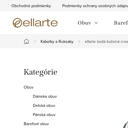
Prejsť
Obchodné podmienky
Podmienky ochrany osobných údajo
na
obsah
Obuv
Baref
Kabelky a Ruksaky
ellarte šedá kožená cr
Domov
B
Preskočiť
Kategórie
o
kategórie
č
Obuv
n
Dámska obuv
Detská obuv
ý
Pánska obuv
p
Barefoot obuv