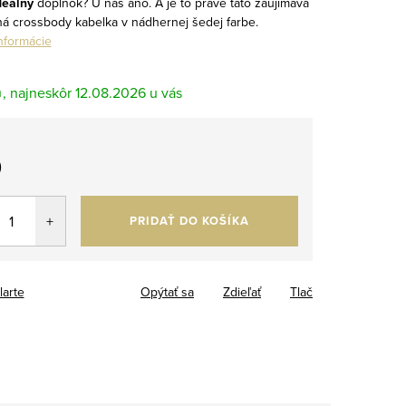
deálny
doplnok? U nás áno. A je to práve táto zaujímavá
ná crossbody kabelka v nádhernej šedej farbe.
informácie
m
12.08.2026
0
tková
PRIDAŤ DO KOŠÍKA
larte
Opýtať sa
Zdieľať
Tlač