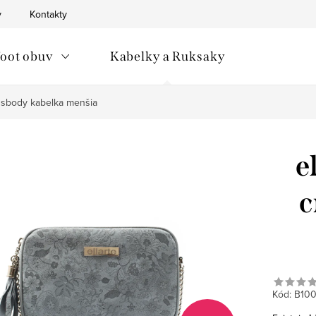
v
Kontakty
oot obuv
Kabelky a Ruksaky
ossbody kabelka menšia
e
c
Kód:
B100