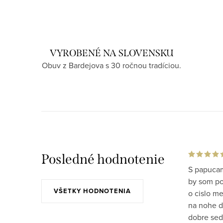
VYROBENÉ NA SLOVENSKU
Obuv z Bardejova s 30 ročnou tradíciou.
Posledné hodnotenie
S papucam
by som po 
VŠETKY HODNOTENIA
o cislo m
na nohe do
dobre sed