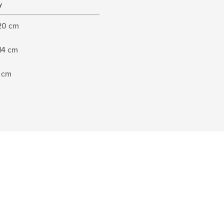
y
 20 cm
14 cm
6 cm