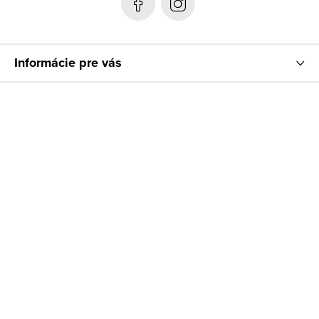
i
e
Informácie pre vás