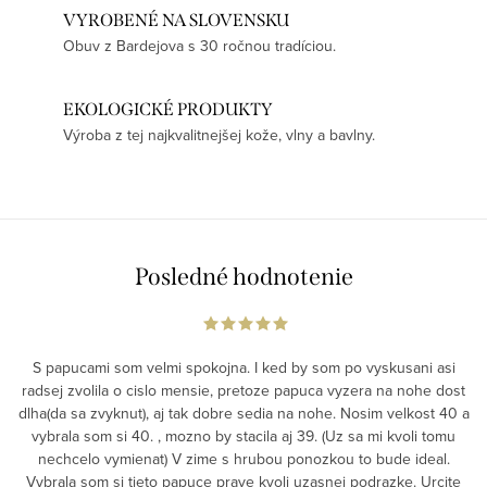
VYROBENÉ NA SLOVENSKU
Obuv z Bardejova s 30 ročnou tradíciou.
EKOLOGICKÉ PRODUKTY
Výroba z tej najkvalitnejšej kože, vlny a bavlny.
Posledné hodnotenie
S papucami som velmi spokojna. I ked by som po vyskusani asi
radsej zvolila o cislo mensie, pretoze papuca vyzera na nohe dost
dlha(da sa zvyknut), aj tak dobre sedia na nohe. Nosim velkost 40 a
vybrala som si 40. , mozno by stacila aj 39. (Uz sa mi kvoli tomu
nechcelo vymienat) V zime s hrubou ponozkou to bude ideal.
Vybrala som si tieto papuce prave kvoli uzasnej podrazke. Urcite