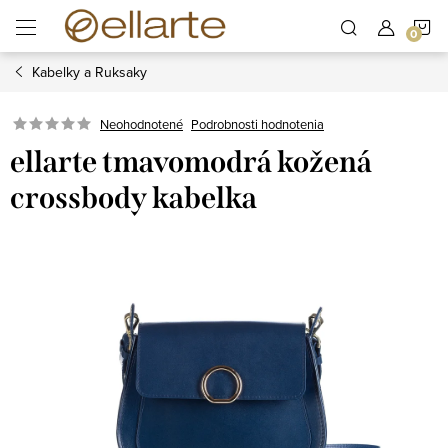
Prejsť
N
na
obsah
Kabelky a Ruksaky
K
Podrobnosti hodnotenia
Neohodnotené
ellarte tmavomodrá kožená
crossbody kabelka