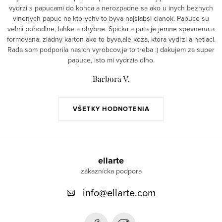
vydrzi s papucami do konca a nerozpadne sa ako u inych beznych
vlnenych papuc na ktorychv to byva najslabsi clanok. Papuce su
velmi pohodlne, lahke a ohybne. Spicka a pata je jemne spevnena a
formovana, ziadny karton ako to byva,ale koza, ktora vydrzi a netlaci.
Rada som podporila nasich vyrobcov,je to treba :) dakujem za super
papuce, isto mi vydrzia dlho.
Barbora V.
VŠETKY HODNOTENIA
Z
á
ellarte
p
info
@
ellarte.com
ä
t