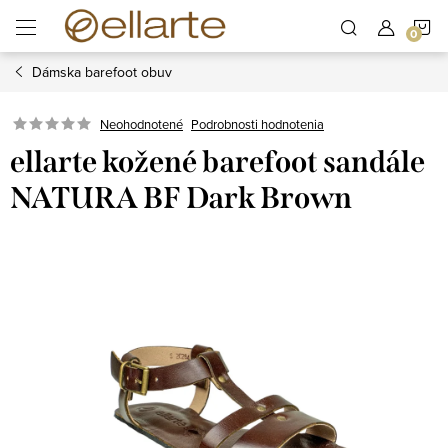
Prejsť
N
na
obsah
Dámska barefoot obuv
K
Podrobnosti hodnotenia
Neohodnotené
ellarte kožené barefoot sandále
NATURA BF Dark Brown