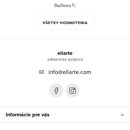
Barbora V.
VŠETKY HODNOTENIA
Z
á
ellarte
p
info
@
ellarte.com
ä
t
i
e
Informácie pre vás