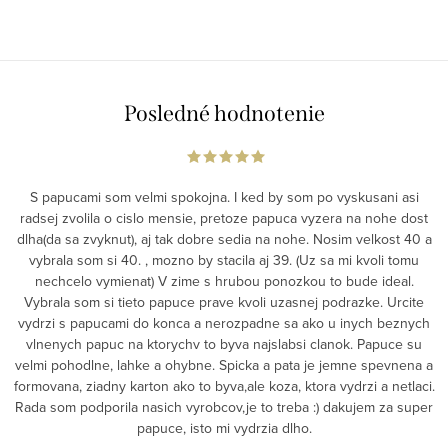
Posledné hodnotenie
S papucami som velmi spokojna. I ked by som po vyskusani asi
radsej zvolila o cislo mensie, pretoze papuca vyzera na nohe dost
dlha(da sa zvyknut), aj tak dobre sedia na nohe. Nosim velkost 40 a
vybrala som si 40. , mozno by stacila aj 39. (Uz sa mi kvoli tomu
nechcelo vymienat) V zime s hrubou ponozkou to bude ideal.
Vybrala som si tieto papuce prave kvoli uzasnej podrazke. Urcite
vydrzi s papucami do konca a nerozpadne sa ako u inych beznych
vlnenych papuc na ktorychv to byva najslabsi clanok. Papuce su
velmi pohodlne, lahke a ohybne. Spicka a pata je jemne spevnena a
formovana, ziadny karton ako to byva,ale koza, ktora vydrzi a netlaci.
Rada som podporila nasich vyrobcov,je to treba :) dakujem za super
papuce, isto mi vydrzia dlho.