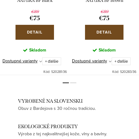
NATURA BF Black
NATURA BF Brown
€89
€89
€75
€75
DETAIL
DETAIL
Skladom
Skladom
Dostupné varianty
Dostupné varianty
+ ďalšie
+ ďalšie
Kód:
S20281/36
Kód:
S20283/36
VYROBENÉ NA SLOVENSKU
Obuv z Bardejova s 30 ročnou tradíciou.
EKOLOGICKÉ PRODUKTY
Výroba z tej najkvalitnejšej kože, vlny a bavlny.