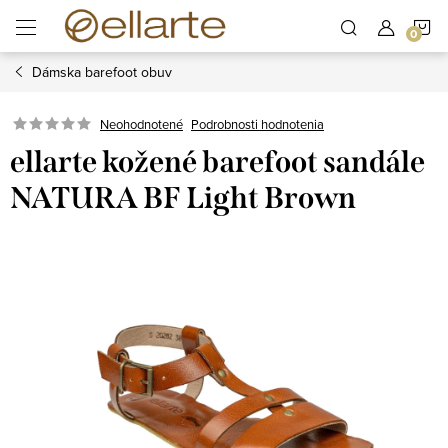
Prejsť
N
na
obsah
Dámska barefoot obuv
K
Podrobnosti hodnotenia
Neohodnotené
ellarte kožené barefoot sandále
NATURA BF Light Brown