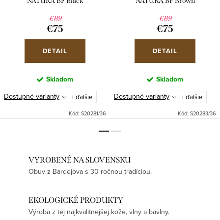
NATURA BF Black
NATURA BF Brown
€89
€89
€75
€75
DETAIL
DETAIL
Skladom
Skladom
Dostupné varianty
Dostupné varianty
+ ďalšie
+ ďalšie
Kód:
S20281/36
Kód:
S20283/36
VYROBENÉ NA SLOVENSKU
Obuv z Bardejova s 30 ročnou tradíciou.
EKOLOGICKÉ PRODUKTY
Výroba z tej najkvalitnejšej kože, vlny a bavlny.