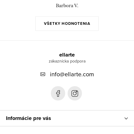
Barbora V.
VŠETKY HODNOTENIA
Z
á
ellarte
p
info
@
ellarte.com
ä
t
i
e
Informácie pre vás