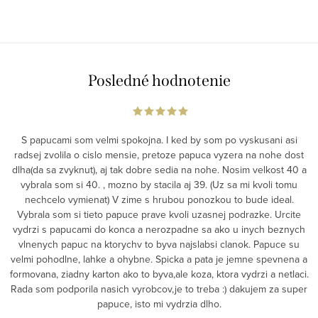
Posledné hodnotenie
S papucami som velmi spokojna. I ked by som po vyskusani asi
radsej zvolila o cislo mensie, pretoze papuca vyzera na nohe dost
dlha(da sa zvyknut), aj tak dobre sedia na nohe. Nosim velkost 40 a
vybrala som si 40. , mozno by stacila aj 39. (Uz sa mi kvoli tomu
nechcelo vymienat) V zime s hrubou ponozkou to bude ideal.
Vybrala som si tieto papuce prave kvoli uzasnej podrazke. Urcite
vydrzi s papucami do konca a nerozpadne sa ako u inych beznych
vlnenych papuc na ktorychv to byva najslabsi clanok. Papuce su
velmi pohodlne, lahke a ohybne. Spicka a pata je jemne spevnena a
formovana, ziadny karton ako to byva,ale koza, ktora vydrzi a netlaci.
Rada som podporila nasich vyrobcov,je to treba :) dakujem za super
papuce, isto mi vydrzia dlho.