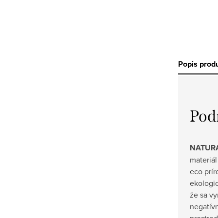
Popis prod
Pod
NATURA
materiál
eco prír
ekologi
že sa v
negatív
prostred