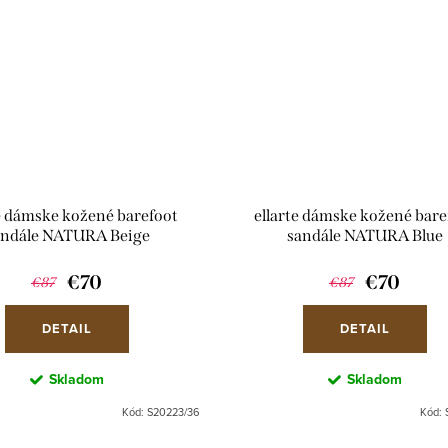
te dámske kožené barefoot
ellarte dámske kožené bare
andále NATURA Beige
sandále NATURA Blue
€70
€70
€87
€87
DETAIL
DETAIL
Skladom
Skladom
Kód:
S20223/36
Kód: