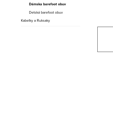
a
Dámska barefoot obuv
n
Detská barefoot obuv
e
Kabelky a Ruksaky
l