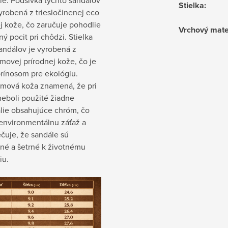
Stielka
:
vyrobená z triesločinenej eco
j kože, čo zaručuje pohodlie
Vrchový mate
ný pocit pri chôdzi. Stielka
andálov je vyrobená z
movej prírodnej kože, čo je
prínosom pre ekológiu.
mová koža znamená, že pri
neboli použité žiadne
lie obsahujúce chróm, čo
 environmentálnu záťaž a
čuje, že sandále sú
ené a šetrné k životnému
iu.