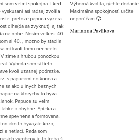
i som velmi spokojna. I ked
Výborná kvalita, rýchle dodanie.
vyskusani asi radsej zvolila
Maximálna spokojnosť, určite
ensie, pretoze papuca vyzera
odporúčam 🙂
st dlha(da sa zvyknut), aj tak
Marianna Pavlíkova
ia na nohe. Nosim velkost 40
som si 40. , mozno by stacila
 sa mi kvoli tomu nechcelo
 V zime s hrubou ponozkou
eal. Vybrala som si tieto
ave kvoli uzasnej podrazke.
drzi s papucami do konca a
e sa ako u inych beznych
papuc na ktorychv to byva
clanok. Papuce su velmi
 lahke a ohybne. Spicka a
emne spevnena a formovana,
ton ako to byva,ale koza,
zi a netlaci. Rada som
nasich vyrobcov,je to treba :)