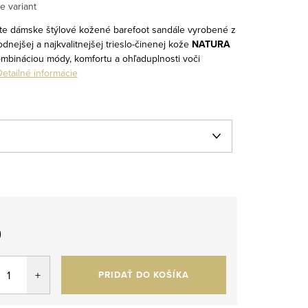
e variant
arte dámske štýlové kožené barefoot sandále vyrobené z
rodnejšej a najkvalitnejšej trieslo-činenej kože
NATURA
mbináciou módy, komfortu a ohľaduplnosti voči
etailné informácie
0
tková
PRIDAŤ DO KOŠÍKA