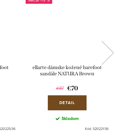
foot
ellarte dámske kožené barefoot
ellart
sandále NATURA Brown
sa
€70
€87
DETAIL
Skladom
S20225/36
Kód:
S20221/36