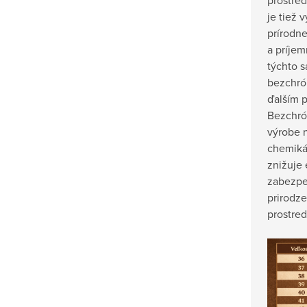
je tiež 
prírodne
a príjem
týchto s
bezchró
ďalším 
Bezchró
výrobe 
chemiká
znižuje
zabezpe
prirodz
prostred