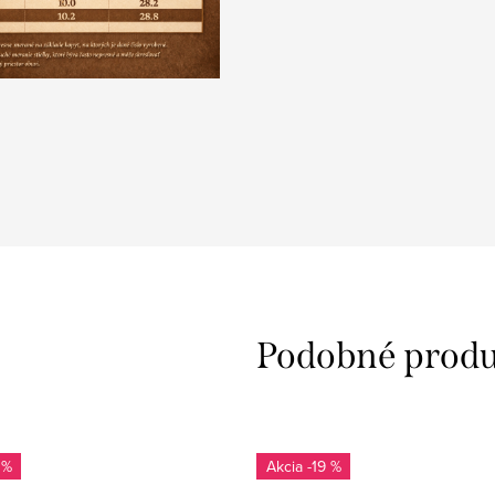
 %
-19 %