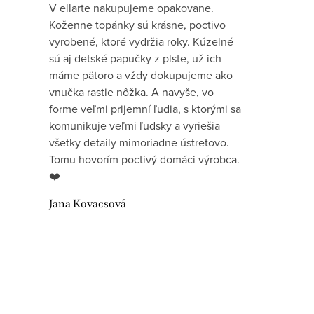
V ellarte nakupujeme opakovane.
Koženne topánky sú krásne, poctivo
vyrobené, ktoré vydržia roky. Kúzelné
sú aj detské papučky z plste, už ich
máme pätoro a vždy dokupujeme ako
vnučka rastie nôžka. A navyše, vo
forme veľmi prijemní ľudia, s ktorými sa
komunikuje veľmi ľudsky a vyriešia
všetky detaily mimoriadne ústretovo.
Tomu hovorím poctivý domáci výrobca.
❤️
Jana Kovacsová