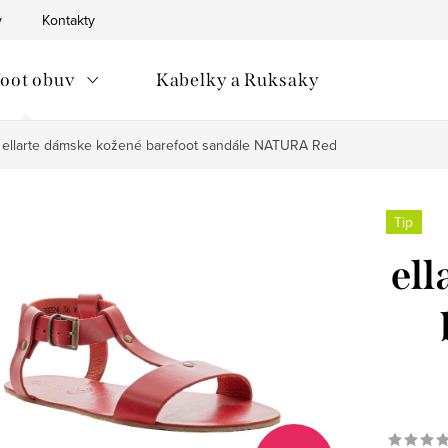
v
Kontakty
oot obuv
Kabelky a Ruksaky
ellarte dámske kožené barefoot sandále NATURA Red
Tip
ell