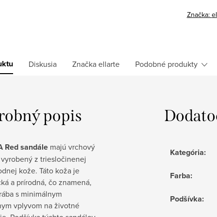
Značka:
el
uktu
Diskusia
Značka
ellarte
Podobné produkty
robný popis
Dodato
 Red sandále
majú vrchový
Kategória
:
 vyrobený z triesločinenej
odnej kože. Táto koža je
Farba
:
cká a prírodná, čo znamená,
yrába s minimálnym
Podšívka
:
nym vplyvom na životné
ie. Podšívka týchto sandálov