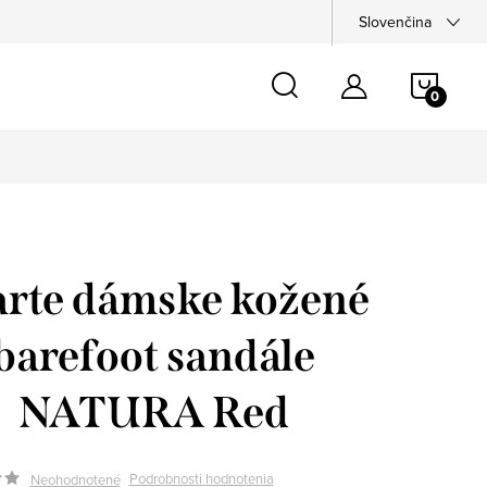
Slovenčina
NÁKU
KOŠÍ
arte dámske kožené
barefoot sandále
NATURA Red
Podrobnosti hodnotenia
Neohodnotené