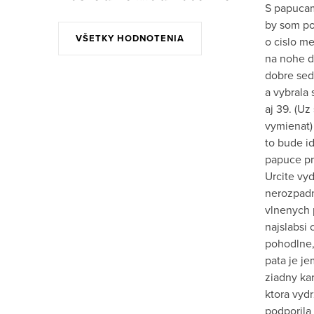
S papucam
by som po 
VŠETKY HODNOTENIA
o cislo m
na nohe do
dobre sed
a vybrala 
aj 39. (Uz
vymienat)
to bude id
papuce pr
Urcite vy
nerozpadn
vlnenych 
najslabsi 
pohodlne,
pata je j
ziadny kar
ktora vydr
podporila 