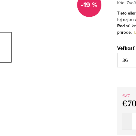
-19 %
Kód:
Zvoľt
Tieto ell
tej najprí
Red
sú ko
prírode.
D
Veľkosť
€87
€7
Jedno
cena: