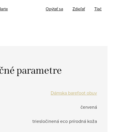
larte
Opýtať sa
Zdieľať
Tlač
čné parametre
Dámska barefoot obuv
červená
triesločinená eco prírodná koža