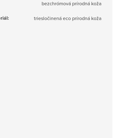
bezchrómová prírodná koža
riál
:
triesločinená eco prírodná koža