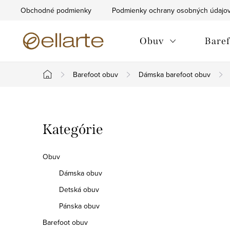
Prejsť
Obchodné podmienky
Podmienky ochrany osobných údajo
na
obsah
Obuv
Baref
Barefoot obuv
Dámska barefoot obuv
Domov
B
Preskočiť
Kategórie
o
kategórie
č
Obuv
n
Dámska obuv
Detská obuv
ý
Pánska obuv
p
Barefoot obuv