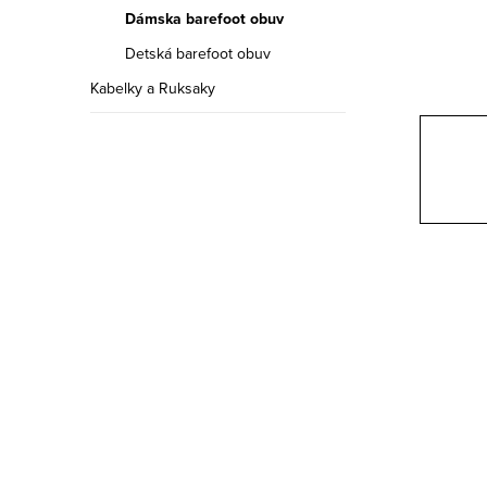
a
Dámska barefoot obuv
n
Detská barefoot obuv
e
Kabelky a Ruksaky
l