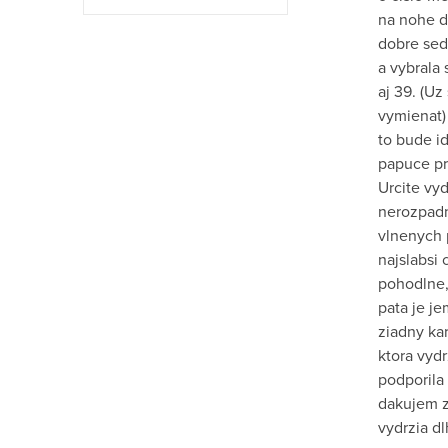
na nohe do
dobre sed
a vybrala 
aj 39. (Uz
vymienat)
to bude id
papuce pr
Urcite vy
nerozpadn
vlnenych 
najslabsi 
pohodlne,
pata je j
ziadny kar
ktora vydr
podporila 
dakujem z
vydrzia dl