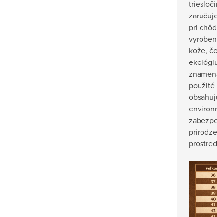
triesloč
zaručuje
pri chôd
vyroben
kože, čo
ekológi
znamená
použité
obsahuj
environ
zabezpe
prirodz
prostred