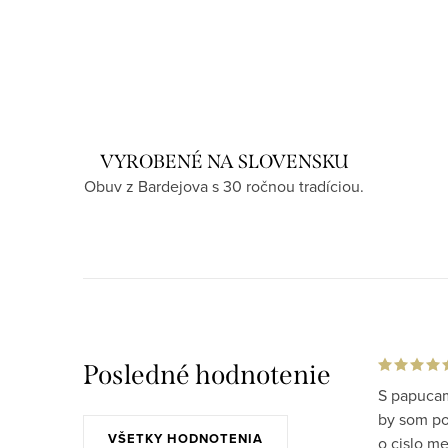
VYROBENÉ NA SLOVENSKU
Obuv z Bardejova s 30 ročnou tradíciou.
Posledné hodnotenie
S papucam
by som po 
VŠETKY HODNOTENIA
o cislo m