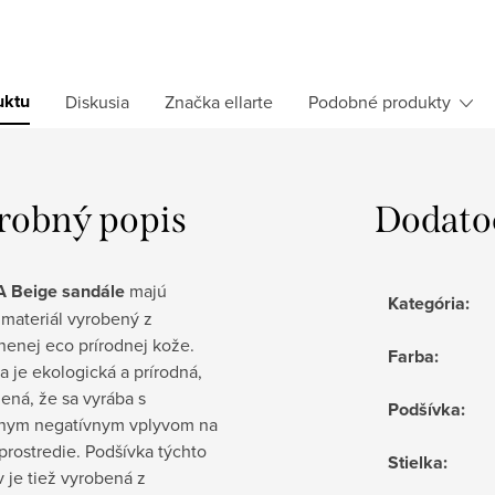
uktu
Diskusia
Značka
ellarte
Podobné produkty
robný popis
Dodato
 Beige sandále
majú
Kategória
:
 materiál vyrobený z
inenej eco prírodnej kože.
Farba
:
a je ekologická a prírodná,
ená, že sa vyrába s
Podšívka
:
nym negatívnym vplyvom na
prostredie. Podšívka týchto
Stielka
:
 je tiež vyrobená z