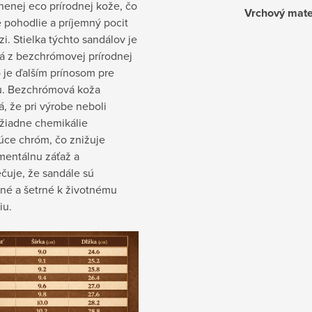
inenej eco prírodnej kože, čo
Vrchový mate
 pohodlie a príjemný pocit
zi. Stielka týchto sandálov je
á z bezchrómovej prírodnej
 je ďalším prínosom pre
u. Bezchrómová koža
, že pri výrobe neboli
 žiadne chemikálie
úce chróm, čo znižuje
mentálnu záťaž a
čuje, že sandále sú
ené a šetrné k životnému
iu.