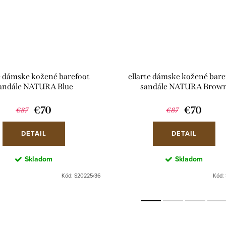
te dámske kožené barefoot
ellarte dámske kožené bare
andále NATURA Blue
sandále NATURA Brow
€70
€70
€87
€87
DETAIL
DETAIL
Skladom
Skladom
Kód:
S20225/36
Kód: