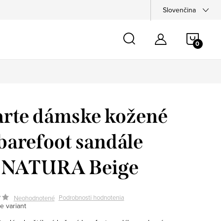
Slovenčina
NÁKU
KOŠÍ
arte dámske kožené
barefoot sandále
NATURA Beige
Podrobnosti hodnotenia
Neohodnotené
e variant