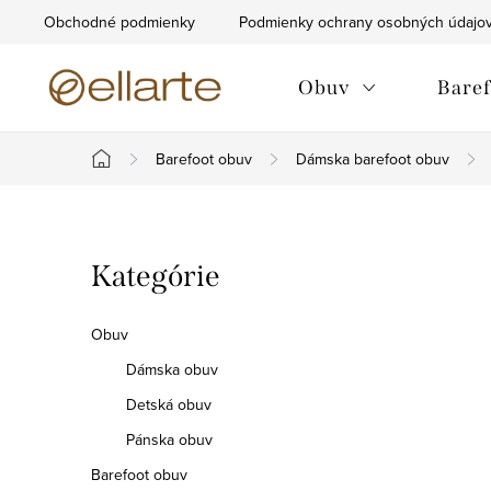
Prejsť
Obchodné podmienky
Podmienky ochrany osobných údajo
na
obsah
Obuv
Baref
Barefoot obuv
Dámska barefoot obuv
Domov
B
Preskočiť
Kategórie
o
kategórie
č
Obuv
n
Dámska obuv
Detská obuv
ý
Pánska obuv
p
Barefoot obuv