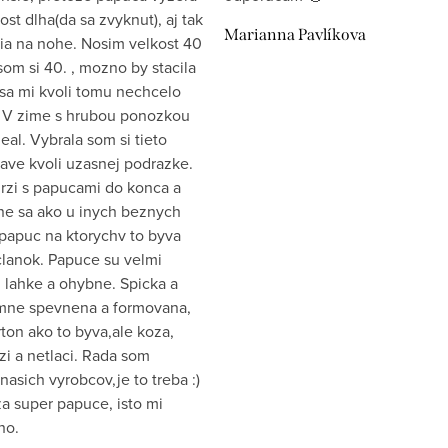
st dlha(da sa zvyknut), aj tak
Marianna Pavlíkova
ia na nohe. Nosim velkost 40
som si 40. , mozno by stacila
 sa mi kvoli tomu nechcelo
 V zime s hrubou ponozkou
eal. Vybrala som si tieto
ave kvoli uzasnej podrazke.
drzi s papucami do konca a
e sa ako u inych beznych
papuc na ktorychv to byva
clanok. Papuce su velmi
 lahke a ohybne. Spicka a
emne spevnena a formovana,
ton ako to byva,ale koza,
zi a netlaci. Rada som
nasich vyrobcov,je to treba :)
a super papuce, isto mi
ho.