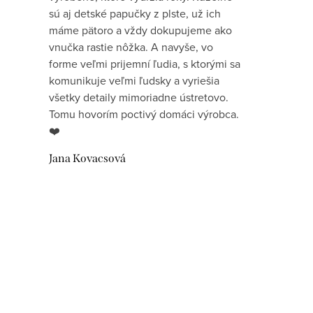
sú aj detské papučky z plste, už ich
máme pätoro a vždy dokupujeme ako
vnučka rastie nôžka. A navyše, vo
forme veľmi prijemní ľudia, s ktorými sa
komunikuje veľmi ľudsky a vyriešia
všetky detaily mimoriadne ústretovo.
Tomu hovorím poctivý domáci výrobca.
❤️
Jana Kovacsová