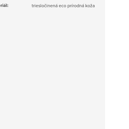
riál
:
triesločinená eco prírodná koža