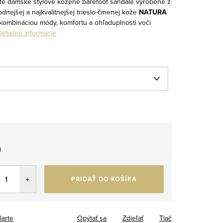
arte dámske štýlové kožené barefoot sandále vyrobené z
rodnejšej a najkvalitnejšej trieslo-činenej kože
NATURA
kombináciou módy, komfortu a ohľaduplnosti voči
etailné informácie
0
tková
PRIDAŤ DO KOŠÍKA
larte
Opýtať sa
Zdieľať
Tlač