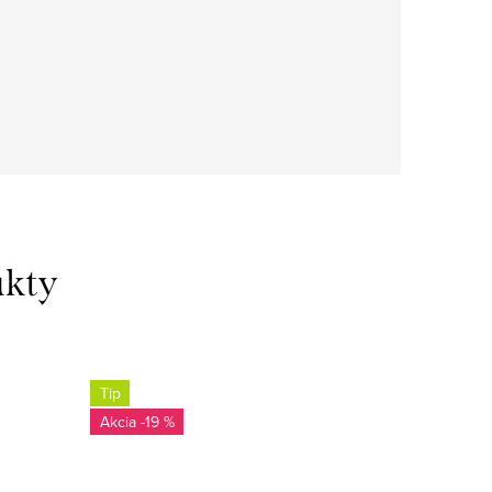
Tip
-19
-19 %