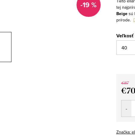
Tieto ell
-19 %
tej najprí
Beige
sú 
prírode.
D
Veľkosť
€87
€7
Jedno
cena:
Značka:
el