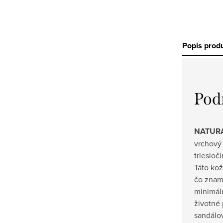
Popis prod
Pod
NATURA
vrchový
triesloč
Táto kož
čo znam
minimál
životné 
sandálov