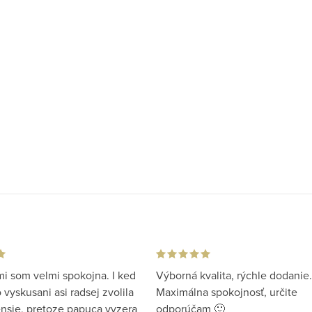
i som velmi spokojna. I ked
Výborná kvalita, rýchle dodanie.
vyskusani asi radsej zvolila
Maximálna spokojnosť, určite
ensie, pretoze papuca vyzera
odporúčam 🙂