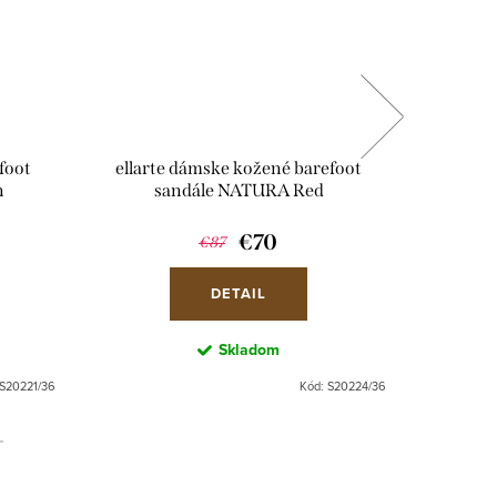
foot
ellarte dámske kožené barefoot
ellart
n
sandále NATURA Red
sa
€70
€87
DETAIL
Skladom
S20221/36
Kód:
S20224/36