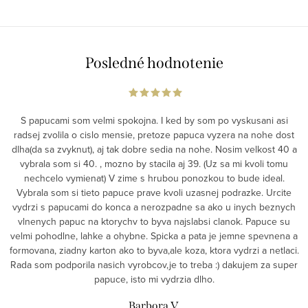
Posledné hodnotenie
S papucami som velmi spokojna. I ked by som po vyskusani asi
radsej zvolila o cislo mensie, pretoze papuca vyzera na nohe dost
dlha(da sa zvyknut), aj tak dobre sedia na nohe. Nosim velkost 40 a
vybrala som si 40. , mozno by stacila aj 39. (Uz sa mi kvoli tomu
nechcelo vymienat) V zime s hrubou ponozkou to bude ideal.
Vybrala som si tieto papuce prave kvoli uzasnej podrazke. Urcite
vydrzi s papucami do konca a nerozpadne sa ako u inych beznych
vlnenych papuc na ktorychv to byva najslabsi clanok. Papuce su
velmi pohodlne, lahke a ohybne. Spicka a pata je jemne spevnena a
formovana, ziadny karton ako to byva,ale koza, ktora vydrzi a netlaci.
Rada som podporila nasich vyrobcov,je to treba :) dakujem za super
papuce, isto mi vydrzia dlho.
Barbora V.