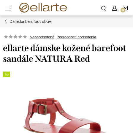
Prejsť
N
na
obsah
Dámska barefoot obuv
K
Podrobnosti hodnotenia
Neohodnotené
ellarte dámske kožené barefoot
sandále NATURA Red
Tip