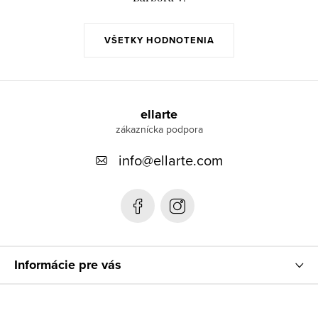
VŠETKY HODNOTENIA
Z
á
ellarte
p
info
@
ellarte.com
ä
t
i
e
Informácie pre vás