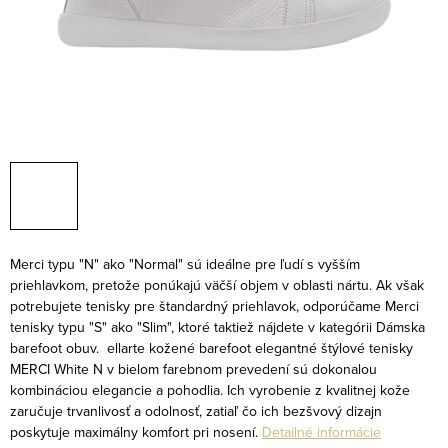
Merci typu "N" ako "Normal" sú ideálne pre ľudí s vyšším
priehlavkom, pretože ponúkajú väčší objem v oblasti nártu. Ak však
potrebujete tenisky pre štandardný priehlavok, odporúčame Merci
tenisky typu "S" ako "Slim", ktoré taktiež nájdete v kategórii Dámska
barefoot obuv.
ellarte kožené barefoot elegantné štýlové tenisky
MERCI White N v bielom farebnom prevedení sú dokonalou
kombináciou elegancie a pohodlia. Ich vyrobenie z kvalitnej kože
zaručuje trvanlivosť a odolnosť, zatiaľ čo ich bezšvový dizajn
poskytuje maximálny komfort pri nosení.
Detailné informácie