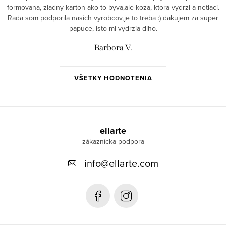
formovana, ziadny karton ako to byva,ale koza, ktora vydrzi a netlaci.
Rada som podporila nasich vyrobcov,je to treba :) dakujem za super
papuce, isto mi vydrzia dlho.
Barbora V.
VŠETKY HODNOTENIA
Z
á
ellarte
p
info
@
ellarte.com
ä
t
i
e