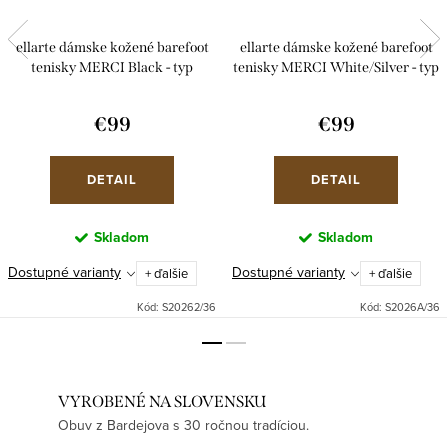
ellarte dámske kožené barefoot
ellarte dámske kožené barefoot
tenisky MERCI Black - typ
tenisky MERCI White/Silver - typ
"Normal"
"Normal"
€99
€99
DETAIL
DETAIL
Skladom
Skladom
Dostupné varianty
Dostupné varianty
+ ďalšie
+ ďalšie
Kód:
S20262/36
Kód:
S2026A/36
VYROBENÉ NA SLOVENSKU
Obuv z Bardejova s 30 ročnou tradíciou.