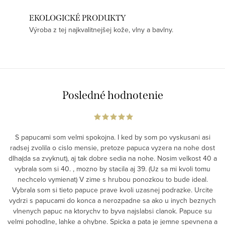
EKOLOGICKÉ PRODUKTY
Výroba z tej najkvalitnejšej kože, vlny a bavlny.
Posledné hodnotenie
S papucami som velmi spokojna. I ked by som po vyskusani asi
radsej zvolila o cislo mensie, pretoze papuca vyzera na nohe dost
dlha(da sa zvyknut), aj tak dobre sedia na nohe. Nosim velkost 40 a
vybrala som si 40. , mozno by stacila aj 39. (Uz sa mi kvoli tomu
nechcelo vymienat) V zime s hrubou ponozkou to bude ideal.
Vybrala som si tieto papuce prave kvoli uzasnej podrazke. Urcite
vydrzi s papucami do konca a nerozpadne sa ako u inych beznych
vlnenych papuc na ktorychv to byva najslabsi clanok. Papuce su
velmi pohodlne, lahke a ohybne. Spicka a pata je jemne spevnena a