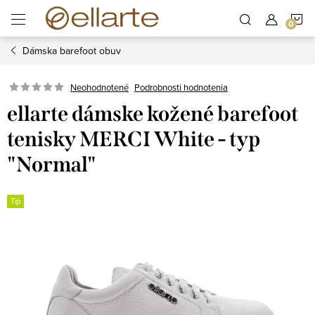
Prejsť
N
na
obsah
Dámska barefoot obuv
K
Podrobnosti hodnotenia
Neohodnotené
ellarte dámske kožené barefoot
tenisky MERCI White - typ
"Normal"
Tip