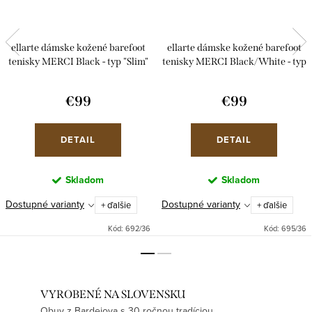
ellarte dámske kožené barefoot
ellarte dámske kožené barefoot
tenisky MERCI Black - typ "Slim"
tenisky MERCI Black/White - typ
"Slim"
€99
€99
DETAIL
DETAIL
Skladom
Skladom
Dostupné varianty
Dostupné varianty
+ ďalšie
+ ďalšie
Kód:
692/36
Kód:
695/36
VYROBENÉ NA SLOVENSKU
Obuv z Bardejova s 30 ročnou tradíciou.