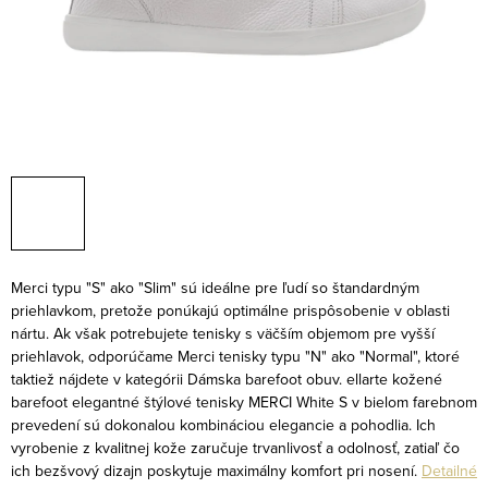
Merci typu "S" ako "Slim" sú ideálne pre ľudí so štandardným
priehlavkom, pretože ponúkajú optimálne prispôsobenie v oblasti
nártu. Ak však potrebujete tenisky s väčším objemom pre vyšší
priehlavok, odporúčame Merci tenisky typu "N" ako "Normal", ktoré
taktiež nájdete v kategórii Dámska barefoot obuv.
ellarte kožené
barefoot elegantné štýlové tenisky MERCI White S v bielom farebnom
prevedení sú dokonalou kombináciou elegancie a pohodlia. Ich
vyrobenie z kvalitnej kože zaručuje trvanlivosť a odolnosť, zatiaľ čo
ich bezšvový dizajn poskytuje maximálny komfort pri nosení.
Detailné