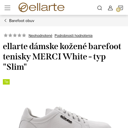
Prejsť
N
na
obsah
Barefoot obuv
K
Podrobnosti hodnotenia
Neohodnotené
ellarte dámske kožené barefoot
tenisky MERCI White - typ
"Slim"
Tip