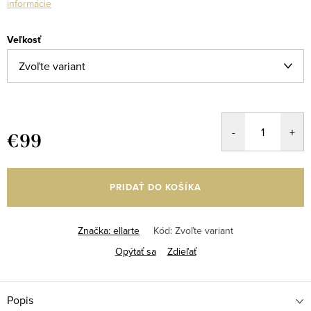
informácie
Veľkosť
€99
Jednotková
cena:
PRIDAŤ DO KOŠÍKA
Značka:
ellarte
Kód:
Zvoľte variant
Opýtať sa
Zdieľať
Popis