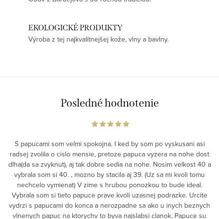
EKOLOGICKÉ PRODUKTY
Výroba z tej najkvalitnejšej kože, vlny a bavlny.
Posledné hodnotenie
S papucami som velmi spokojna. I ked by som po vyskusani asi
radsej zvolila o cislo mensie, pretoze papuca vyzera na nohe dost
dlha(da sa zvyknut), aj tak dobre sedia na nohe. Nosim velkost 40 a
vybrala som si 40. , mozno by stacila aj 39. (Uz sa mi kvoli tomu
nechcelo vymienat) V zime s hrubou ponozkou to bude ideal.
Vybrala som si tieto papuce prave kvoli uzasnej podrazke. Urcite
vydrzi s papucami do konca a nerozpadne sa ako u inych beznych
vlnenych papuc na ktorychv to byva najslabsi clanok. Papuce su