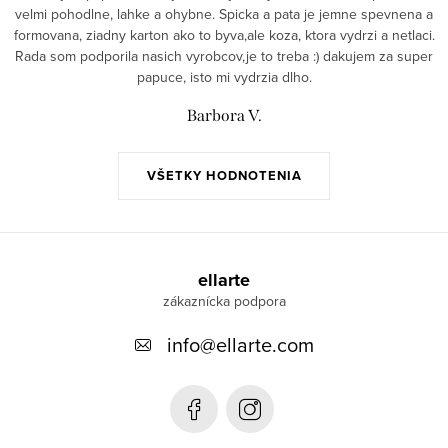
velmi pohodlne, lahke a ohybne. Spicka a pata je jemne spevnena a
formovana, ziadny karton ako to byva,ale koza, ktora vydrzi a netlaci.
Rada som podporila nasich vyrobcov,je to treba :) dakujem za super
papuce, isto mi vydrzia dlho.
Barbora V.
VŠETKY HODNOTENIA
Z
á
ellarte
p
info
@
ellarte.com
ä
t
i
e