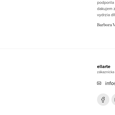
podporila 
dakujem z
vydrzia dl
Barbora V
Z
á
ellarte
p
ä
info
t
i
e