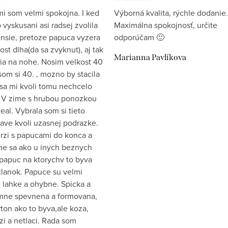
i som velmi spokojna. I ked
Výborná kvalita, rýchle dodanie.
vyskusani asi radsej zvolila
Maximálna spokojnosť, určite
ensie, pretoze papuca vyzera
odporúčam 🙂
st dlha(da sa zvyknut), aj tak
Marianna Pavlíkova
ia na nohe. Nosim velkost 40
som si 40. , mozno by stacila
 sa mi kvoli tomu nechcelo
 V zime s hrubou ponozkou
eal. Vybrala som si tieto
ave kvoli uzasnej podrazke.
drzi s papucami do konca a
e sa ako u inych beznych
papuc na ktorychv to byva
clanok. Papuce su velmi
 lahke a ohybne. Spicka a
emne spevnena a formovana,
ton ako to byva,ale koza,
zi a netlaci. Rada som