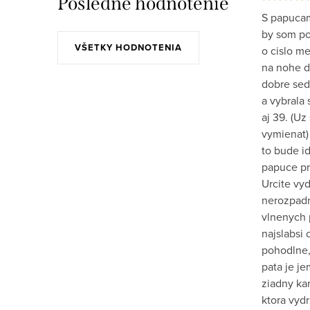
Posledné hodnotenie
S papucam
by som po 
VŠETKY HODNOTENIA
o cislo m
na nohe do
dobre sed
a vybrala 
aj 39. (Uz
vymienat)
to bude id
papuce pr
Urcite vy
nerozpadn
vlnenych 
najslabsi 
pohodlne,
pata je j
ziadny kar
ktora vydr