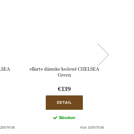
ELSEA
ellarte dámske kožené CHELSEA
ellart
Green
€139
DETAIL
Skladom
S20079/36
Kód:
S20075/36