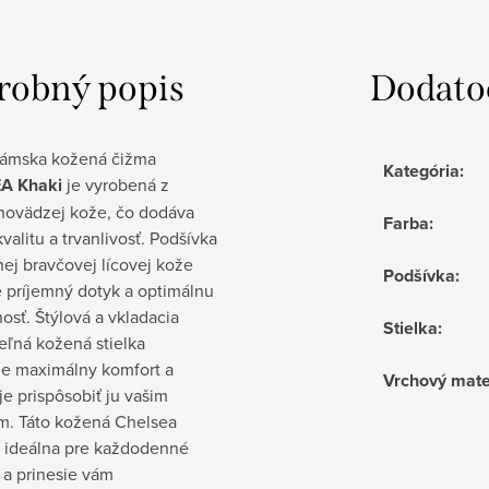
robný popis
Dodato
 dámska kožená čižma
Kategória
:
A Khaki
je vyrobená z
hovädzej kože, čo dodáva
Farba
:
valitu a trvanlivosť. Podšívka
nej bravčovej lícovej kože
Podšívka
:
e príjemný dotyk a optimálnu
osť. Štýlová a vkladacia
Stielka
:
eľná kožená stielka
je maximálny komfort a
Vrchový mate
e prispôsobiť ju vašim
m. Táto kožená Chelsea
e ideálna pre každodenné
 a prinesie vám