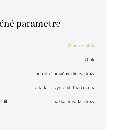
čné parametre
Dámska obuv
khaki
prírodná bravčová lícová koža
vkladacia vymeniteľná kožená
riál
:
mäkká hovädzia koža