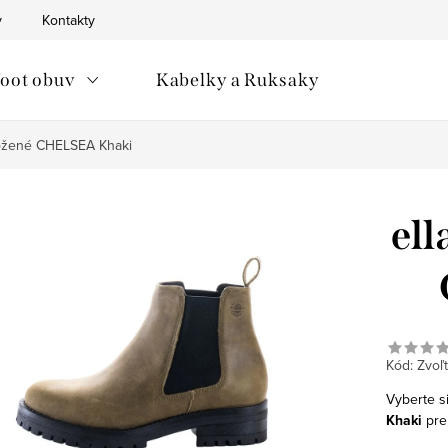
v
Kontakty
oot obuv
Kabelky a Ruksaky
kožené CHELSEA Khaki
ell
Kód:
Zvoľt
Vyberte s
Khaki
pre