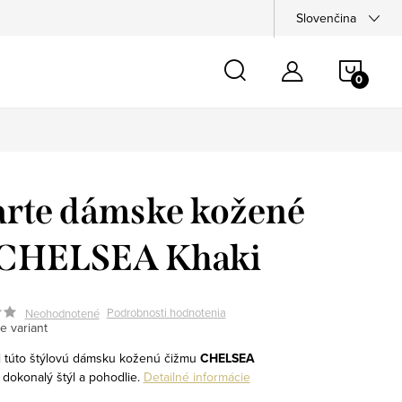
Slovenčina
NÁKU
KOŠÍ
arte dámske kožené
CHELSEA Khaki
Podrobnosti hodnotenia
Neohodnotené
e variant
i túto štýlovú dámsku koženú čižmu
CHELSEA
 dokonalý štýl a pohodlie.
Detailné informácie