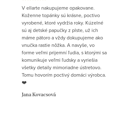
V ellarte nakupujeme opakovane.
Koženne topánky sú krásne, poctivo
vyrobené, ktoré vydržia roky. Kúzelné
sú aj detské papučky z plste, už ich
máme pätoro a vždy dokupujeme ako
vnučka rastie nôžka. A navyše, vo
forme veľmi prijemní ľudia, s ktorými sa
komunikuje veľmi ľudsky a vyriešia
všetky detaily mimoriadne ústretovo.
Tomu hovorím poctivý domáci výrobca.
❤️
Jana Kovacsová