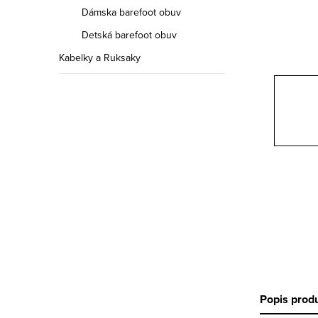
a
Dámska barefoot obuv
n
Detská barefoot obuv
e
Kabelky a Ruksaky
l
Popis prod