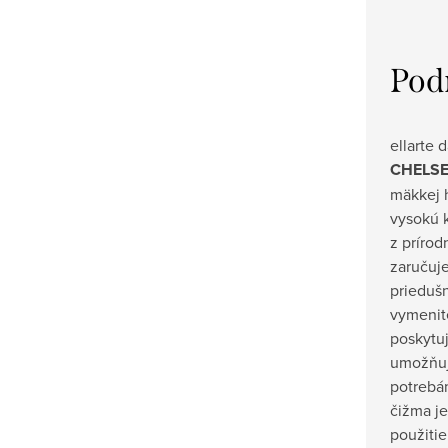
Pod
ellarte
CHELSE
mäkkej 
vysokú k
z prírod
zaručuj
priedušn
vymenit
poskytu
umožňuj
potrebá
čižma j
použitie