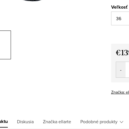
Veľkosť
€13
Jedno
cena:
Značka:
el
uktu
Diskusia
Značka
ellarte
Podobné produkty