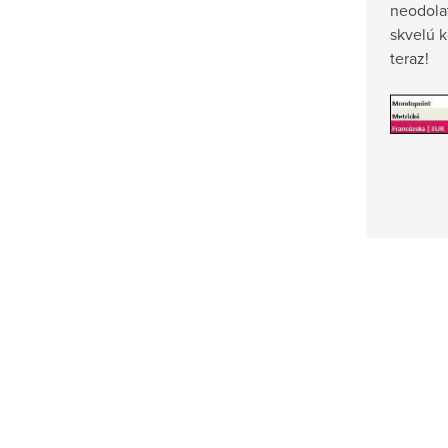
neodolat
skvelú 
teraz!