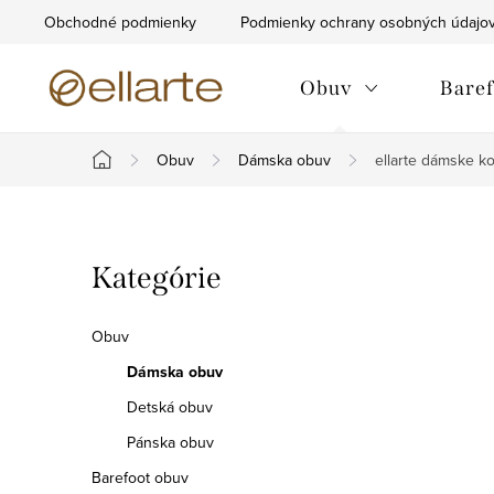
Prejsť
Obchodné podmienky
Podmienky ochrany osobných údajo
na
obsah
Obuv
Baref
Obuv
Dámska obuv
ellarte dámske 
Domov
B
Preskočiť
Kategórie
o
kategórie
č
Obuv
n
Dámska obuv
Detská obuv
ý
Pánska obuv
p
Barefoot obuv