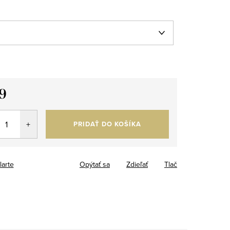
9
tková
PRIDAŤ DO KOŠÍKA
larte
Opýtať sa
Zdieľať
Tlač