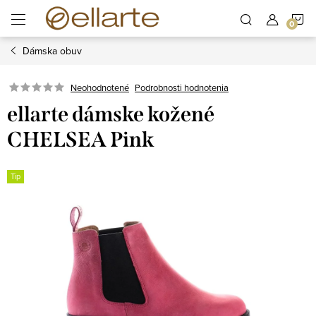
Prejsť
N
na
obsah
Dámska obuv
K
Podrobnosti hodnotenia
Neohodnotené
ellarte dámske kožené
CHELSEA Pink
Tip