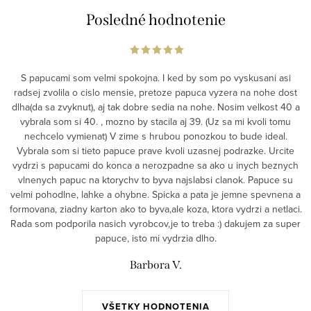
Posledné hodnotenie
S papucami som velmi spokojna. I ked by som po vyskusani asi
radsej zvolila o cislo mensie, pretoze papuca vyzera na nohe dost
dlha(da sa zvyknut), aj tak dobre sedia na nohe. Nosim velkost 40 a
vybrala som si 40. , mozno by stacila aj 39. (Uz sa mi kvoli tomu
nechcelo vymienat) V zime s hrubou ponozkou to bude ideal.
Vybrala som si tieto papuce prave kvoli uzasnej podrazke. Urcite
vydrzi s papucami do konca a nerozpadne sa ako u inych beznych
vlnenych papuc na ktorychv to byva najslabsi clanok. Papuce su
velmi pohodlne, lahke a ohybne. Spicka a pata je jemne spevnena a
formovana, ziadny karton ako to byva,ale koza, ktora vydrzi a netlaci.
Rada som podporila nasich vyrobcov,je to treba :) dakujem za super
papuce, isto mi vydrzia dlho.
Barbora V.
VŠETKY HODNOTENIA