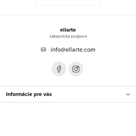
Z
á
ellarte
p
info
@
ellarte.com
ä
t
i
e
Informácie pre vás