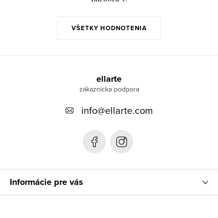
VŠETKY HODNOTENIA
Z
á
ellarte
p
info
@
ellarte.com
ä
t
i
e
Informácie pre vás