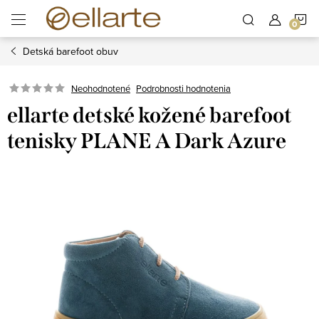
Prejsť
N
na
obsah
Detská barefoot obuv
K
Podrobnosti hodnotenia
Neohodnotené
ellarte detské kožené barefoot
tenisky PLANE A Dark Azure