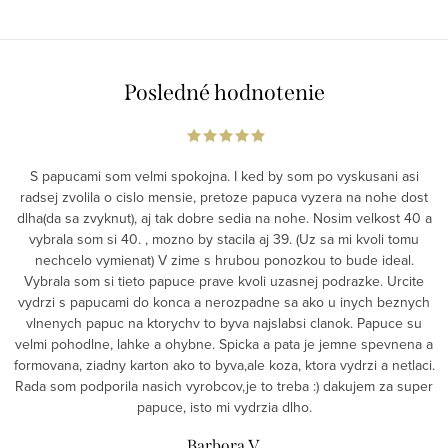
Posledné hodnotenie
S papucami som velmi spokojna. I ked by som po vyskusani asi
radsej zvolila o cislo mensie, pretoze papuca vyzera na nohe dost
dlha(da sa zvyknut), aj tak dobre sedia na nohe. Nosim velkost 40 a
vybrala som si 40. , mozno by stacila aj 39. (Uz sa mi kvoli tomu
nechcelo vymienat) V zime s hrubou ponozkou to bude ideal.
Vybrala som si tieto papuce prave kvoli uzasnej podrazke. Urcite
vydrzi s papucami do konca a nerozpadne sa ako u inych beznych
vlnenych papuc na ktorychv to byva najslabsi clanok. Papuce su
velmi pohodlne, lahke a ohybne. Spicka a pata je jemne spevnena a
formovana, ziadny karton ako to byva,ale koza, ktora vydrzi a netlaci.
Rada som podporila nasich vyrobcov,je to treba :) dakujem za super
papuce, isto mi vydrzia dlho.
Barbora V.