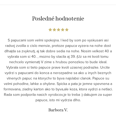
Posledné hodnotenie
S papucami som velmi spokojna. I ked by som po vyskusani asi
radsej zvolila o cislo mensie, pretoze papuca vyzera na nohe dost
dlha(da sa zvyknut), aj tak dobre sedia na nohe. Nosim velkost 40 a
vybrala som si 40. , mozno by stacila aj 39. (Uz sa mi kvoli tomu
nechcelo vymienat) V zime s hrubou ponozkou to bude ideal.
Vybrala som si tieto papuce prave kvoli uzasnej podrazke. Urcite
vydrzi s papucami do konca a nerozpadne sa ako u inych beznych
vlnenych papuc na ktorychv to byva najslabsi clanok. Papuce su
velmi pohodlne, lahke a ohybne. Spicka a pata je jemne spevnena a
formovana, ziadny karton ako to byva,ale koza, ktora vydrzi a netlaci.
Rada som podporila nasich vyrobcov,je to treba :) dakujem za super
papuce, isto mi vydrzia dlho.
Barbora V.