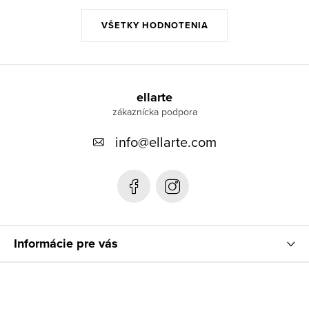
VŠETKY HODNOTENIA
Z
á
ellarte
p
info
@
ellarte.com
ä
t
i
e
Informácie pre vás