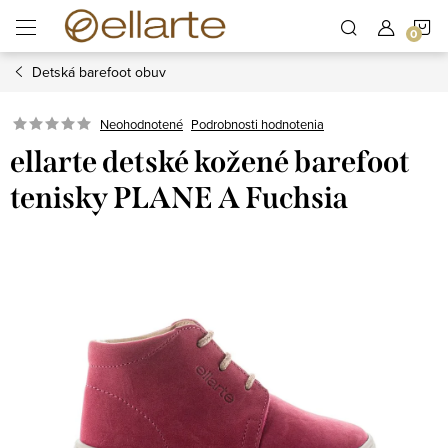
Prejsť
N
na
obsah
Detská barefoot obuv
K
Podrobnosti hodnotenia
Neohodnotené
ellarte detské kožené barefoot
tenisky PLANE A Fuchsia