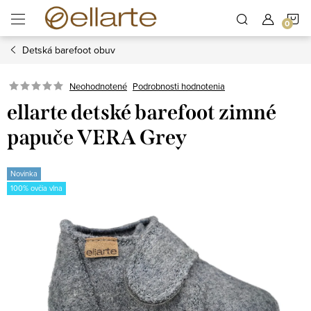
Prejsť
N
na
obsah
Detská barefoot obuv
K
Podrobnosti hodnotenia
Neohodnotené
ellarte detské barefoot zimné
papuče VERA Grey
Novinka
100% ovčia vlna