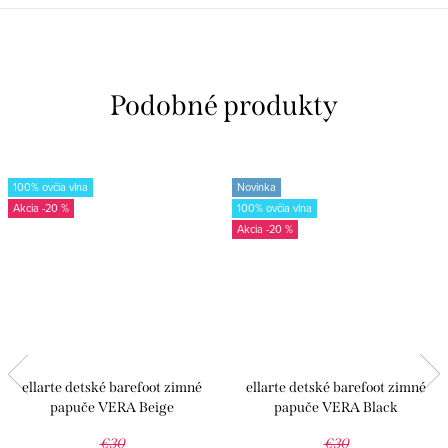
100% ovčia vlna
Novinka
-20 %
100% ovčia vlna
-20 %
ellarte detské barefoot zimné
ellarte detské barefoot zimné
papuče VERA Beige
papuče VERA Black
€30
€30