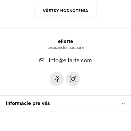
VŠETKY HODNOTENIA
Z
á
ellarte
p
info
@
ellarte.com
ä
t
i
e
Informácie pre vás