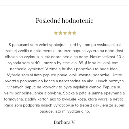
Posledné hodnotenie
S papucami som velmi spokojna. I ked by som po vyskusani asi
radsej zvolila o cislo mensie, pretoze papuca vyzera na nohe dost
dlha(da sa zvyknut), aj tak dobre sedia na nohe. Nosim velkost 40 a
vybrala som si 40. , mozno by stacila aj 39. (Uz sa mi kvoli tomu
nechcelo vymienat) V zime s hrubou ponozkou to bude ideal.
Vybrala som si tieto papuce prave kvoli uzasnej podrazke. Urcite
vydrzi s papucami do konca a nerozpadne sa ako u inych beznych
vlnenych papuc na ktorychv to byva najslabsi clanok. Papuce su
velmi pohodlne, lahke a ohybne. Spicka a pata je jemne spevnena a
formovana, ziadny karton ako to byva,ale koza, ktora vydrzi a netlaci.
Rada som podporila nasich vyrobcov,je to treba :) dakujem za super
papuce, isto mi vydrzia dlho.
Barbora V.