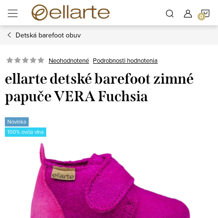
Prejsť
N
na
obsah
Detská barefoot obuv
K
Podrobnosti hodnotenia
Neohodnotené
ellarte detské barefoot zimné
papuče VERA Fuchsia
Novinka
100% ovčia vlna