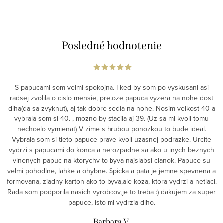
Posledné hodnotenie
S papucami som velmi spokojna. I ked by som po vyskusani asi
radsej zvolila o cislo mensie, pretoze papuca vyzera na nohe dost
dlha(da sa zvyknut), aj tak dobre sedia na nohe. Nosim velkost 40 a
vybrala som si 40. , mozno by stacila aj 39. (Uz sa mi kvoli tomu
nechcelo vymienat) V zime s hrubou ponozkou to bude ideal.
Vybrala som si tieto papuce prave kvoli uzasnej podrazke. Urcite
vydrzi s papucami do konca a nerozpadne sa ako u inych beznych
vlnenych papuc na ktorychv to byva najslabsi clanok. Papuce su
velmi pohodlne, lahke a ohybne. Spicka a pata je jemne spevnena a
formovana, ziadny karton ako to byva,ale koza, ktora vydrzi a netlaci.
Rada som podporila nasich vyrobcov,je to treba :) dakujem za super
papuce, isto mi vydrzia dlho.
Barbora V.