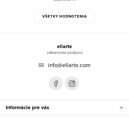
VŠETKY HODNOTENIA
Z
á
ellarte
p
info
@
ellarte.com
ä
t
i
e
Informácie pre vás