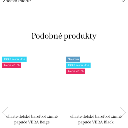
Značka
ellarte
100% ovčia vlna
Novinka
-20 %
100% ovčia vlna
-20 %
ellarte detské barefoot zimné
ellarte detské barefoot zimné
papuče VERA Beige
papuče VERA Black