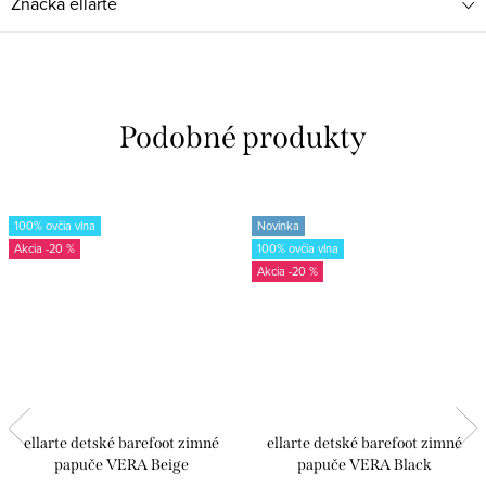
Značka
ellarte
100% ovčia vlna
Novinka
-20 %
100% ovčia vlna
-20 %
ellarte detské barefoot zimné
ellarte detské barefoot zimné
papuče VERA Beige
papuče VERA Black