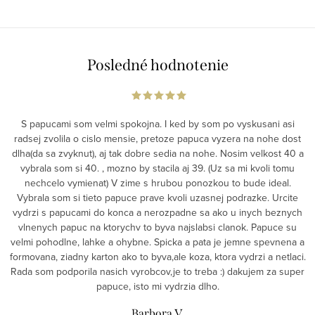
Posledné hodnotenie
S papucami som velmi spokojna. I ked by som po vyskusani asi
radsej zvolila o cislo mensie, pretoze papuca vyzera na nohe dost
dlha(da sa zvyknut), aj tak dobre sedia na nohe. Nosim velkost 40 a
vybrala som si 40. , mozno by stacila aj 39. (Uz sa mi kvoli tomu
nechcelo vymienat) V zime s hrubou ponozkou to bude ideal.
Vybrala som si tieto papuce prave kvoli uzasnej podrazke. Urcite
vydrzi s papucami do konca a nerozpadne sa ako u inych beznych
vlnenych papuc na ktorychv to byva najslabsi clanok. Papuce su
velmi pohodlne, lahke a ohybne. Spicka a pata je jemne spevnena a
formovana, ziadny karton ako to byva,ale koza, ktora vydrzi a netlaci.
Rada som podporila nasich vyrobcov,je to treba :) dakujem za super
papuce, isto mi vydrzia dlho.
Barbora V.