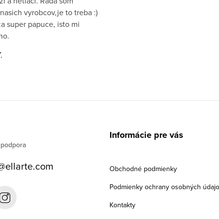
zi a netlaci. Rada som
nasich vyrobcov,je to treba :)
a super papuce, isto mi
ho.
.
Informácie pre vás
@
ellarte.com
Obchodné podmienky
Podmienky ochrany osobných údaj
Kontakty