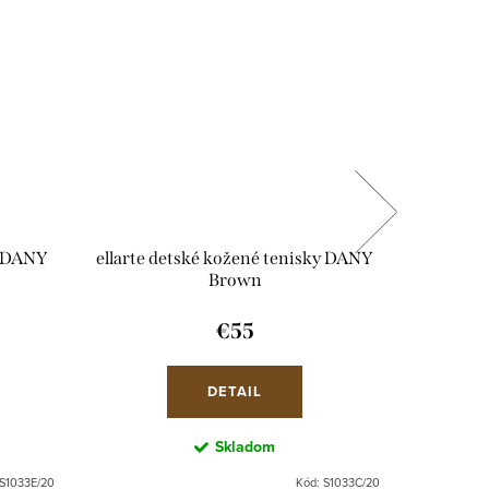
y DANY
ellarte detské kožené tenisky DANY
ellarte 
Brown
€55
DETAIL
Skladom
S1033E/20
Kód:
S1033C/20