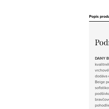
Popis prod
Pod
DANY Be
kvalitn
vrchovéh
dodáva e
Beige pe
sofistik
podšívk
bravčove
pohodlie