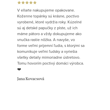
V ellarte nakupujeme opakovane.
Koženne topánky sú krásne, poctivo
vyrobené, ktoré vydržia roky. Kúzelné
sú aj detské papučky z plste, už ich
máme pätoro a vždy dokupujeme ako
vnučka rastie nôžka. A navyše, vo
forme veľmi prijemní ľudia, s ktorými sa
komunikuje veľmi ľudsky a vyriešia
všetky detaily mimoriadne ústretovo.
Tomu hovorím poctivý domáci výrobca.
❤️
Jana Kovacsová