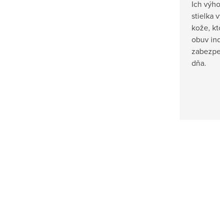
Ich výh
stielka
kože, kt
obuv in
zabezpe
dňa.