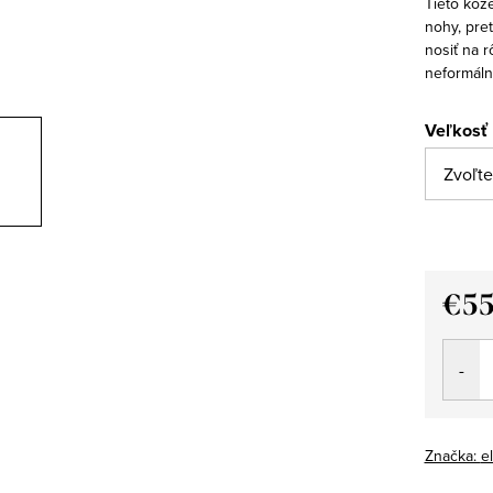
Tieto kož
nohy, pre
nosiť na r
neformáln
Veľkosť
€5
Jedno
cena:
Značka:
el