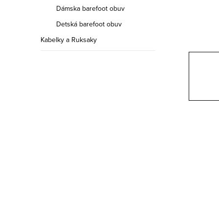
a
Dámska barefoot obuv
n
Detská barefoot obuv
e
Kabelky a Ruksaky
l