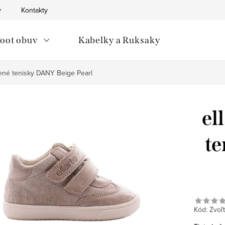
v
Kontakty
oot obuv
Kabelky a Ruksaky
žené tenisky DANY Beige Pearl
el
t
Kód:
Zvoľt