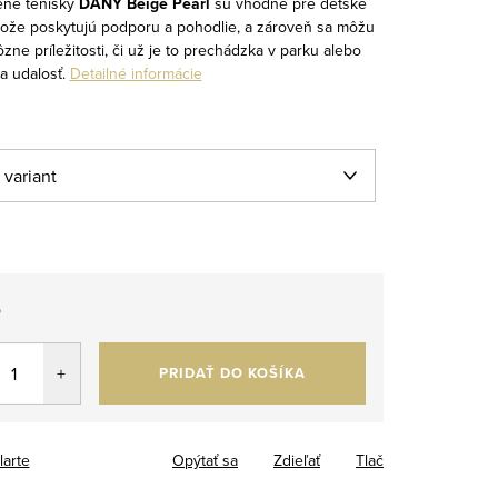
ené tenisky
DANY Beige Pearl
sú vhodné pre detské
tože poskytujú podporu a pohodlie, a zároveň sa môžu
ôzne príležitosti, či už je to prechádzka v parku alebo
a udalosť.
Detailné informácie
5
tková
PRIDAŤ DO KOŠÍKA
larte
Opýtať sa
Zdieľať
Tlač