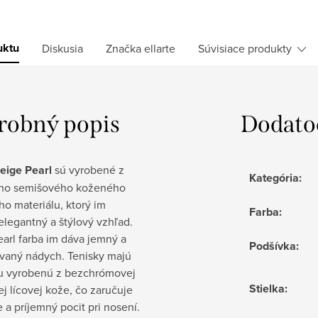
uktu
Diskusia
Značka
ellarte
Súvisiace produkty
robný popis
Dodato
ige Pearl
sú vyrobené z
Kategória
:
ého semišového koženého
o materiálu, ktorý im
Farba
:
legantný a štýlový vzhľad.
arl farba im dáva jemný a
Podšívka
:
ovaný nádych. Tenisky majú
u vyrobenú z bezchrómovej
Stielka
:
j lícovej kože, čo zaručuje
 a príjemný pocit pri nosení.