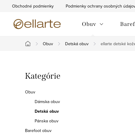
Prejsť
Obchodné podmienky
Podmienky ochrany osobných údajo
na
obsah
Obuv
Baref
Obuv
Detská obuv
ellarte detské ko
Domov
B
Preskočiť
Kategórie
o
kategórie
č
Obuv
n
Dámska obuv
Detská obuv
ý
Pánska obuv
p
Barefoot obuv