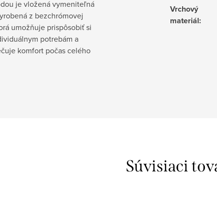
odou je vložená vymeniteľná
Vrchový
 vyrobená z bezchrómovej
materiál
:
orá umožňuje prispôsobiť si
dividuálnym potrebám a
čuje komfort počas celého
Súvisiaci tov