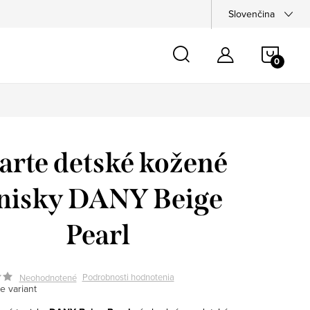
Slovenčina
NÁKU
KOŠÍ
larte detské kožené
enisky DANY Beige
Pearl
Podrobnosti hodnotenia
Neohodnotené
e variant