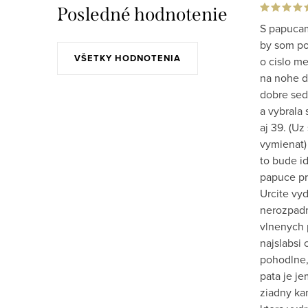
Posledné hodnotenie
S papucam
by som po 
VŠETKY HODNOTENIA
o cislo m
na nohe do
dobre sed
a vybrala 
aj 39. (Uz
vymienat)
to bude id
papuce pr
Urcite vy
nerozpadn
vlnenych 
najslabsi 
pohodlne,
pata je j
ziadny kar