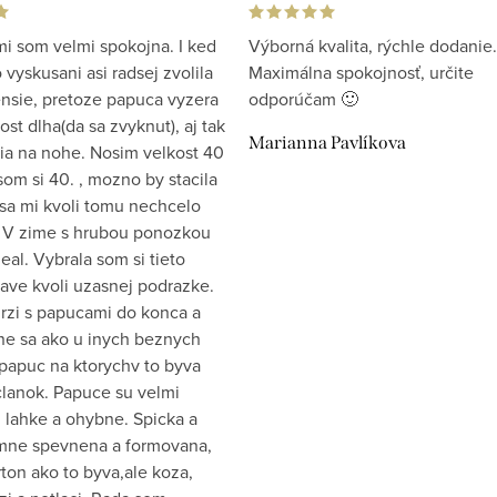
i som velmi spokojna. I ked
Výborná kvalita, rýchle dodanie.
vyskusani asi radsej zvolila
Maximálna spokojnosť, určite
ensie, pretoze papuca vyzera
odporúčam 🙂
st dlha(da sa zvyknut), aj tak
Marianna Pavlíkova
ia na nohe. Nosim velkost 40
som si 40. , mozno by stacila
 sa mi kvoli tomu nechcelo
 V zime s hrubou ponozkou
eal. Vybrala som si tieto
ave kvoli uzasnej podrazke.
drzi s papucami do konca a
e sa ako u inych beznych
papuc na ktorychv to byva
clanok. Papuce su velmi
 lahke a ohybne. Spicka a
emne spevnena a formovana,
ton ako to byva,ale koza,