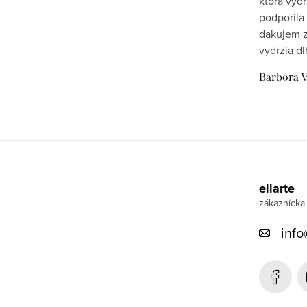
ktora vydr
podporila 
dakujem z
vydrzia dl
Barbora V
Z
á
ellarte
p
ä
info
t
i