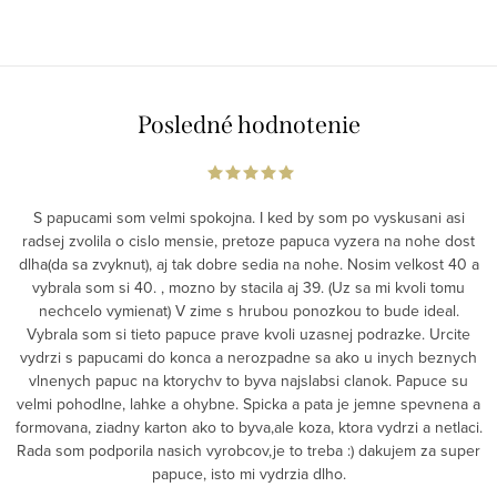
Posledné hodnotenie
S papucami som velmi spokojna. I ked by som po vyskusani asi
radsej zvolila o cislo mensie, pretoze papuca vyzera na nohe dost
dlha(da sa zvyknut), aj tak dobre sedia na nohe. Nosim velkost 40 a
vybrala som si 40. , mozno by stacila aj 39. (Uz sa mi kvoli tomu
nechcelo vymienat) V zime s hrubou ponozkou to bude ideal.
Vybrala som si tieto papuce prave kvoli uzasnej podrazke. Urcite
vydrzi s papucami do konca a nerozpadne sa ako u inych beznych
vlnenych papuc na ktorychv to byva najslabsi clanok. Papuce su
velmi pohodlne, lahke a ohybne. Spicka a pata je jemne spevnena a
formovana, ziadny karton ako to byva,ale koza, ktora vydrzi a netlaci.
Rada som podporila nasich vyrobcov,je to treba :) dakujem za super
papuce, isto mi vydrzia dlho.