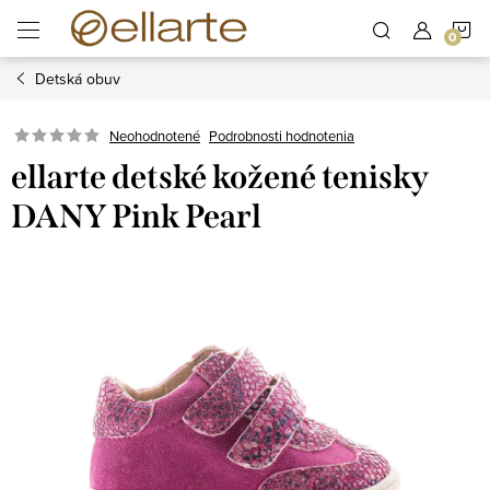
Prejsť
N
na
obsah
Detská obuv
K
Podrobnosti hodnotenia
Neohodnotené
ellarte detské kožené tenisky
DANY Pink Pearl