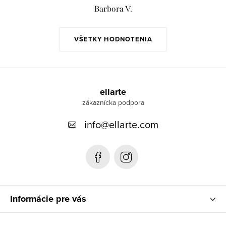
Barbora V.
VŠETKY HODNOTENIA
Z
á
ellarte
p
info
@
ellarte.com
ä
t
i
e
Informácie pre vás