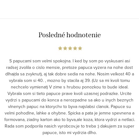
Posledné hodnotenie
S papucami som velmi spokojna. I ked by som po vyskusani asi
radsej zvolila o cislo mensie, pretoze papuca vyzera na nohe dost
dlha(da sa zvyknut), aj tak dobre sedia na nohe. Nosim velkost 40 a
vybrala som si 40. , mozno by stacila aj 39. (Uz sa mi kvoli tomu
nechcelo vymienat) V zime s hrubou ponozkou to bude ideal.
Vybrala som si tieto papuce prave kvoli uzasnej podrazke. Urcite
vydrzi s papucami do konca a nerozpadne sa ako u inych beznych
vlnenych papuc na ktorychv to byva najslabsi clanok. Papuce su
velmi pohodlne, lahke a ohybne. Spicka a pata je jemne spevnena a
formovana, ziadny karton ako to byva,ale koza, ktora vydrzi a netlaci.
Rada som podporila nasich vyrobcov,je to treba :) dakujem za super
papuce, isto mi vydrzia dlho.