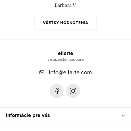
Barbora V.
VŠETKY HODNOTENIA
Z
á
ellarte
p
info
@
ellarte.com
ä
t
i
e
Informácie pre vás