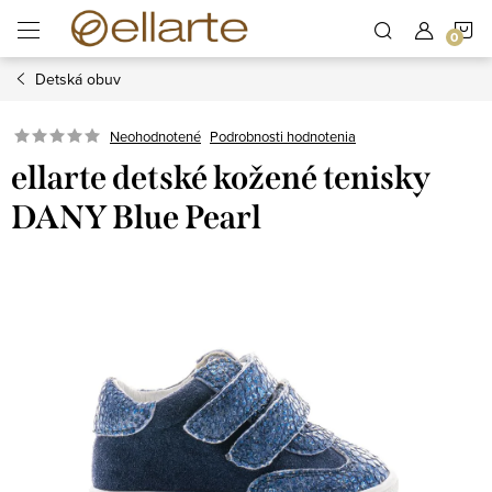
Prejsť
N
na
obsah
Detská obuv
K
Podrobnosti hodnotenia
Neohodnotené
ellarte detské kožené tenisky
DANY Blue Pearl