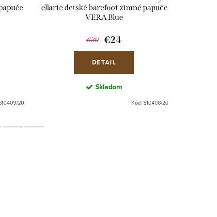
 papuče
ellarte detské barefoot zimné papuče
ellarte d
VERA Blue
€24
€30
DETAIL
Skladom
S10409/20
Kód:
S10408/20