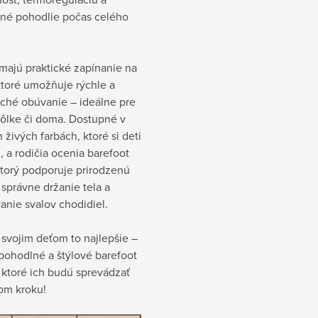
ené pohodlie počas celého
majú praktické zapínanie na
ktoré umožňuje rýchle a
ché obúvanie – ideálne pre
kôlke či doma. Dostupné v
 živých farbách, ktoré si deti
, a rodičia ocenia barefoot
ktorý podporuje prirodzenú
správne držanie tela a
anie svalov chodidiel.
svojim deťom to najlepšie –
pohodlné a štýlové barefoot
 ktoré ich budú sprevádzať
om kroku!