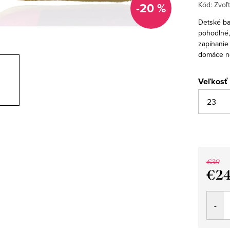
-20 %
Kód:
Zvoľt
Detské ba
pohodlné,
zapínanie 
domáce n
Veľkosť
€30
€2
Jedno
cena: