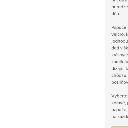
prirodz
dňa.
Papuče 
velcro, 
jednodu
deti v š
krásnych
zamilujú
dizajn, 
chôdzu, 
posilňov
Vyberte 
zdravé, 
papuče,
na každ