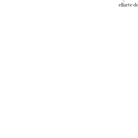
 papuče
ellarte detské barefoot zimné papuče
ellarte 
VERA Red/Black
€24
€30
DETAIL
Skladom
S10404/20
Kód:
S10412/20