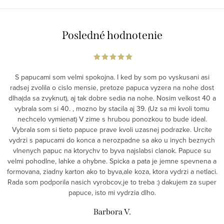
Posledné hodnotenie
S papucami som velmi spokojna. I ked by som po vyskusani asi
radsej zvolila o cislo mensie, pretoze papuca vyzera na nohe dost
dlha(da sa zvyknut), aj tak dobre sedia na nohe. Nosim velkost 40 a
vybrala som si 40. , mozno by stacila aj 39. (Uz sa mi kvoli tomu
nechcelo vymienat) V zime s hrubou ponozkou to bude ideal.
Vybrala som si tieto papuce prave kvoli uzasnej podrazke. Urcite
vydrzi s papucami do konca a nerozpadne sa ako u inych beznych
vlnenych papuc na ktorychv to byva najslabsi clanok. Papuce su
velmi pohodlne, lahke a ohybne. Spicka a pata je jemne spevnena a
formovana, ziadny karton ako to byva,ale koza, ktora vydrzi a netlaci.
Rada som podporila nasich vyrobcov,je to treba :) dakujem za super
papuce, isto mi vydrzia dlho.
Barbora V.