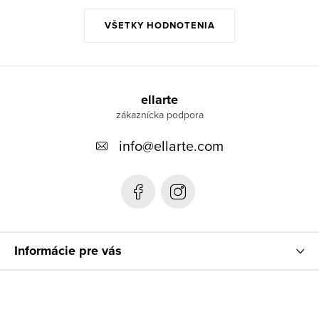
VŠETKY HODNOTENIA
Z
á
ellarte
p
info
@
ellarte.com
ä
t
i
e
Informácie pre vás