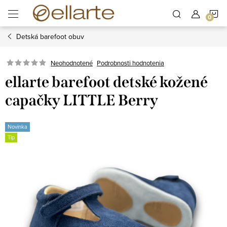
Prejsť
N
na
obsah
Detská barefoot obuv
K
Podrobnosti hodnotenia
Neohodnotené
ellarte barefoot detské kožené
capačky LITTLE Berry
Novinka
Tip