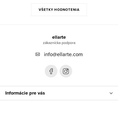
VŠETKY HODNOTENIA
Z
á
ellarte
p
info
@
ellarte.com
ä
t
i
e
Informácie pre vás