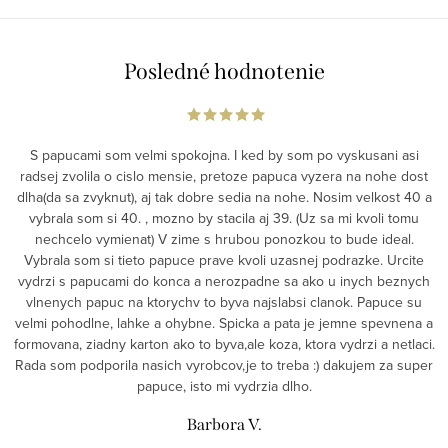
Posledné hodnotenie
S papucami som velmi spokojna. I ked by som po vyskusani asi
radsej zvolila o cislo mensie, pretoze papuca vyzera na nohe dost
dlha(da sa zvyknut), aj tak dobre sedia na nohe. Nosim velkost 40 a
vybrala som si 40. , mozno by stacila aj 39. (Uz sa mi kvoli tomu
nechcelo vymienat) V zime s hrubou ponozkou to bude ideal.
Vybrala som si tieto papuce prave kvoli uzasnej podrazke. Urcite
vydrzi s papucami do konca a nerozpadne sa ako u inych beznych
vlnenych papuc na ktorychv to byva najslabsi clanok. Papuce su
velmi pohodlne, lahke a ohybne. Spicka a pata je jemne spevnena a
formovana, ziadny karton ako to byva,ale koza, ktora vydrzi a netlaci.
Rada som podporila nasich vyrobcov,je to treba :) dakujem za super
papuce, isto mi vydrzia dlho.
Barbora V.