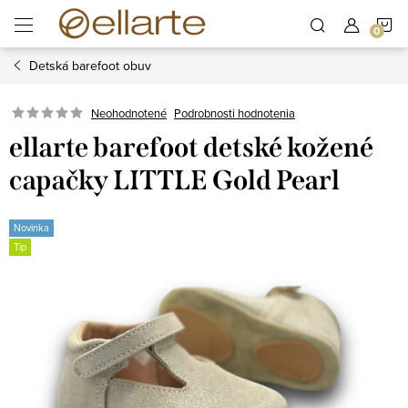
Prejsť
N
na
obsah
Detská barefoot obuv
K
Podrobnosti hodnotenia
Neohodnotené
ellarte barefoot detské kožené
capačky LITTLE Gold Pearl
Novinka
Tip