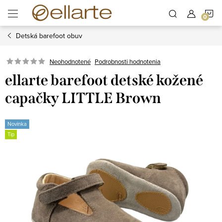
Prejsť
N
na
obsah
Detská barefoot obuv
K
Podrobnosti hodnotenia
Neohodnotené
ellarte barefoot detské kožené
capačky LITTLE Brown
Novinka
Tip