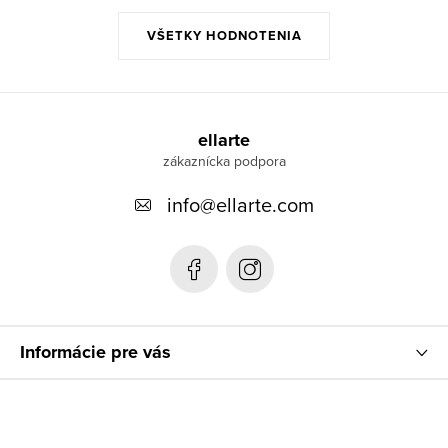
VŠETKY HODNOTENIA
Z
á
ellarte
p
info
@
ellarte.com
ä
t
i
e
Informácie pre vás