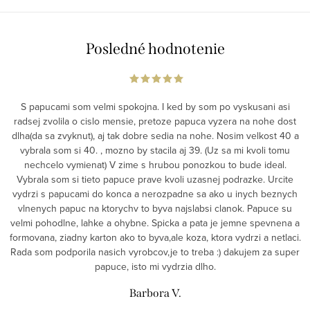
Posledné hodnotenie
S papucami som velmi spokojna. I ked by som po vyskusani asi
radsej zvolila o cislo mensie, pretoze papuca vyzera na nohe dost
dlha(da sa zvyknut), aj tak dobre sedia na nohe. Nosim velkost 40 a
vybrala som si 40. , mozno by stacila aj 39. (Uz sa mi kvoli tomu
nechcelo vymienat) V zime s hrubou ponozkou to bude ideal.
Vybrala som si tieto papuce prave kvoli uzasnej podrazke. Urcite
vydrzi s papucami do konca a nerozpadne sa ako u inych beznych
vlnenych papuc na ktorychv to byva najslabsi clanok. Papuce su
velmi pohodlne, lahke a ohybne. Spicka a pata je jemne spevnena a
formovana, ziadny karton ako to byva,ale koza, ktora vydrzi a netlaci.
Rada som podporila nasich vyrobcov,je to treba :) dakujem za super
papuce, isto mi vydrzia dlho.
Barbora V.