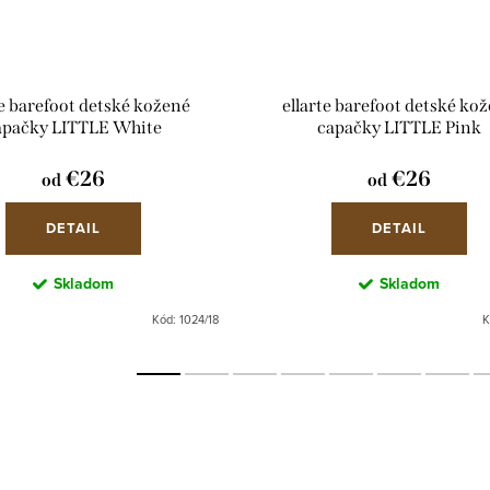
te barefoot detské kožené
ellarte barefoot detské ko
apačky LITTLE White
capačky LITTLE Pink
€26
€26
od
od
DETAIL
DETAIL
Skladom
Skladom
Kód:
1024/18
K