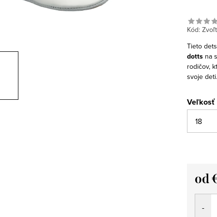
Kód:
Zvoľt
Tieto det
dotts
na 
rodičov, k
svoje deti
Veľkosť
od
Jedno
cena: