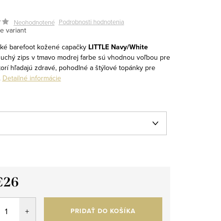
Podrobnosti hodnotenia
Neohodnotené
e variant
ské barefoot kožené capačky
LITTLE Navy/White
suchý zips v tmavo modrej farbe sú vhodnou voľbou pre
torí hľadajú zdravé, pohodlné a štýlové topánky pre
.
Detailné informácie
€26
tková
PRIDAŤ DO KOŠÍKA