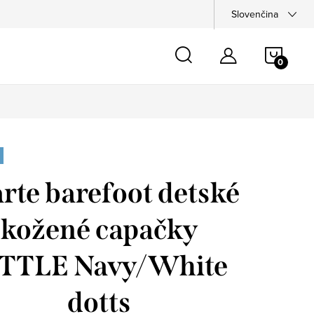
Slovenčina
NÁKU
KOŠÍ
arte barefoot detské
kožené capačky
ITTLE Navy/White
dotts