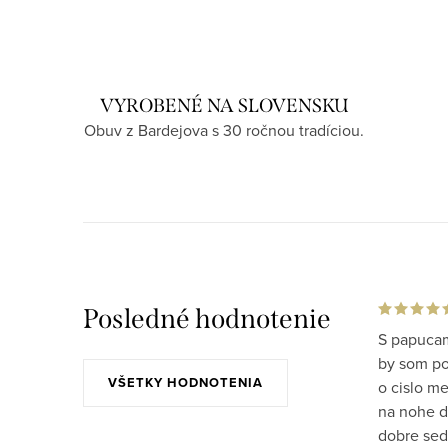
VYROBENÉ NA SLOVENSKU
Obuv z Bardejova s 30 ročnou tradíciou.
Posledné hodnotenie
S papucam
by som po 
VŠETKY HODNOTENIA
o cislo m
na nohe do
dobre sed