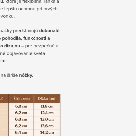
ku
, ktorá je flexibilná, ľahká a
e lepšiu ochranu pri prvých
 vonku.
apačky predstavujú
dokonalé
 pohodlia, funkčnosti a
o dizajnu
– pre bezpečné a
ené objavovanie sveta
ími.
 na
širšie
nôžky.