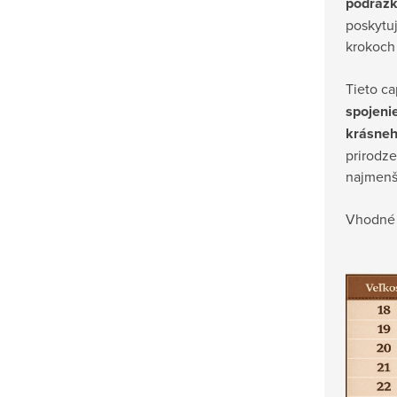
podráž
poskytuj
krokoch
Tieto c
spojenie
krásneh
prirodz
najmenš
Vhodné