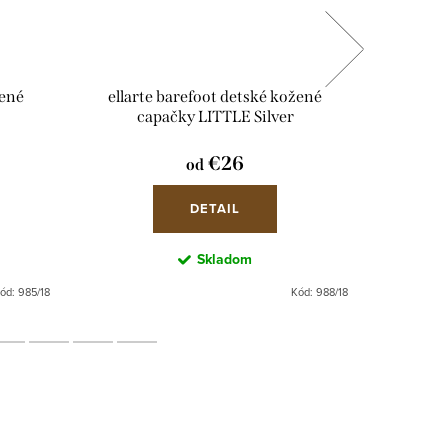
žené
ellarte barefoot detské kožené
ellar
capačky LITTLE Silver
c
€26
od
DETAIL
Skladom
ód:
985/18
Kód:
988/18