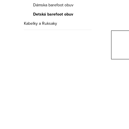
a
Dámska barefoot obuv
n
Detská barefoot obuv
e
Kabelky a Ruksaky
l