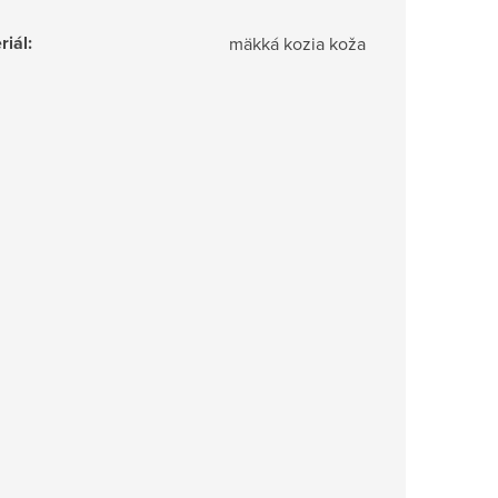
riál
:
mäkká kozia koža