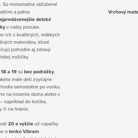
h
. Sú mimoriadne obľúbené
dičmi a patria
Vrchový mate
ajpredávanejšie detské
čky
v našej ponuke.
e ich z kvalitných, mäkkých
šných materiálov, ktoré
čujú pohodlie aj zdravý
tskej nožičky.
18 a 19
sú
bez podrážky
,
akéto malé deti zvyčajne
chodia samostatne po vonku.
lne na nosenie doma alebo v
i – napríklad do kočíka,
y či na hranie.
osti
20 a vyššie
už capačky
me o
tenkú Vibram