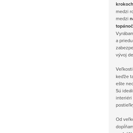
krokoc
medzi ro
medzi
n
topáno
Vyrábam
a priedu
zabezpe
vývoj de
Veľkosti
keďže t
ešte ne
Sú ideá
interiér
postieľk
Od veľk
dopĺňa