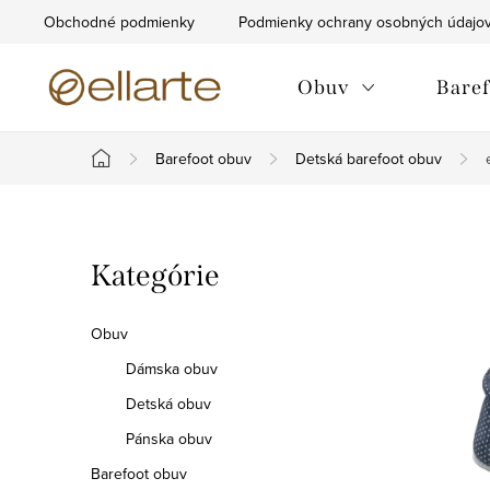
Prejsť
Obchodné podmienky
Podmienky ochrany osobných údajo
na
obsah
Obuv
Baref
Barefoot obuv
Detská barefoot obuv
Domov
B
Preskočiť
Kategórie
o
kategórie
č
Obuv
n
Dámska obuv
Detská obuv
ý
Pánska obuv
p
Barefoot obuv