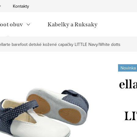
v
Kontakty
oot obuv
Kabelky a Ruksaky
ellarte barefoot detské kožené capačky LITTLE Navy/White dotts
Novinka
ell
L