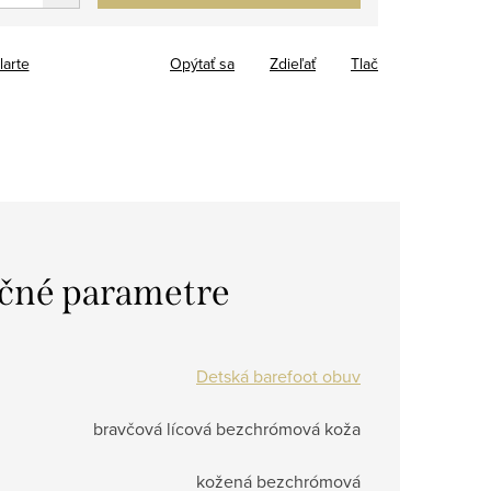
larte
Opýtať sa
Zdieľať
Tlač
čné parametre
Detská barefoot obuv
bravčová lícová bezchrómová koža
kožená bezchrómová