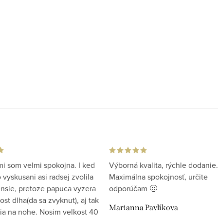
i som velmi spokojna. I ked
Výborná kvalita, rýchle dodanie.
vyskusani asi radsej zvolila
Maximálna spokojnosť, určite
ensie, pretoze papuca vyzera
odporúčam 🙂
st dlha(da sa zvyknut), aj tak
Marianna Pavlíkova
ia na nohe. Nosim velkost 40