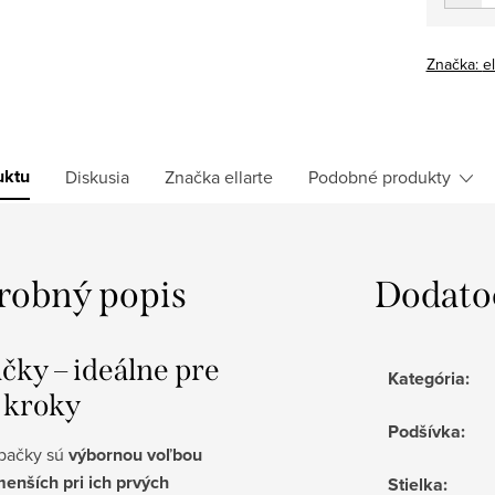
Značka:
el
uktu
Diskusia
Značka
ellarte
Podobné produkty
robný popis
Dodato
čky – ideálne pre
Kategória
:
 kroky
Podšívka
:
pačky sú
výbornou voľbou
menších pri ich prvých
Stielka
: